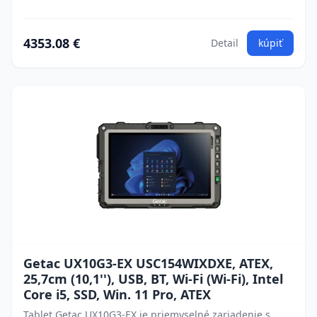
4353.08 €
Detail
kúpiť
Getac UX10G3-EX USC154WIXDXE, ATEX,
25,7cm (10,1''), USB, BT, Wi-Fi (Wi-Fi), Intel
Core i5, SSD, Win. 11 Pro, ATEX
Tablet Getac UX10G3-EX je priemyselné zariadenie s