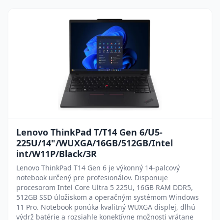
Lenovo ThinkPad T/T14 Gen 6/U5-
225U/14"/WUXGA/16GB/512GB/Intel
int/W11P/Black/3R
Lenovo ThinkPad T14 Gen 6 je výkonný 14-palcový
notebook určený pre profesionálov. Disponuje
procesorom Intel Core Ultra 5 225U, 16GB RAM DDR5,
512GB SSD úložiskom a operačným systémom Windows
11 Pro. Notebook ponúka kvalitný WUXGA displej, dlhú
výdrž batérie a rozsiahle konektívne možnosti vrátane