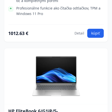
6E a kompletnými portmi
Profesionálne funkcie ako čítačka odtlačkov, TPM a
Windows 11 Pro
1012.63 €
Detail
kúpiť
HP EliteBook 6/G1iR/5-