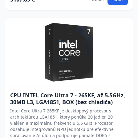
CPU INTEL Core Ultra 7 - 265KF, až 5.5GHz,
30MB L3, LGA1851, BOX (bez chladiča)
Intel Core Ultra 7 265KF je desktopový procesor s
architektúrou LGA1851, ktorý ponúka 20 jadier, 20
vlákien a maximálnu frekvenciu 5.5 GHz. Procesor
obsahuje integrovanú NPU jednotku pre efektívne
spracovanie AI úloh a podporuje pamäte DDR5 s