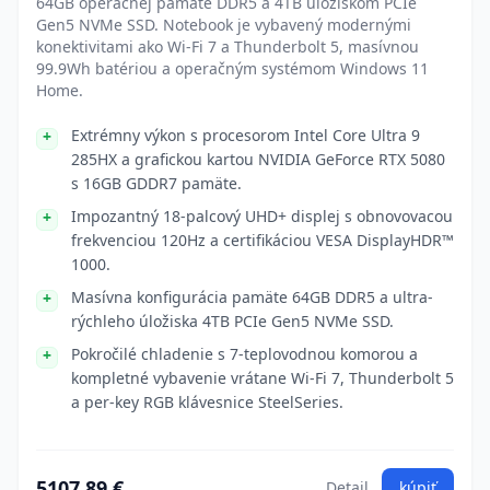
64GB operačnej pamäte DDR5 a 4TB úložiskom PCIe
Gen5 NVMe SSD. Notebook je vybavený modernými
konektivitami ako Wi-Fi 7 a Thunderbolt 5, masívnou
99.9Wh batériou a operačným systémom Windows 11
Home.
Extrémny výkon s procesorom Intel Core Ultra 9
285HX a grafickou kartou NVIDIA GeForce RTX 5080
s 16GB GDDR7 pamäte.
Impozantný 18-palcový UHD+ displej s obnovovacou
frekvenciou 120Hz a certifikáciou VESA DisplayHDR™
1000.
Masívna konfigurácia pamäte 64GB DDR5 a ultra-
rýchleho úložiska 4TB PCIe Gen5 NVMe SSD.
Pokročilé chladenie s 7-teplovodnou komorou a
kompletné vybavenie vrátane Wi-Fi 7, Thunderbolt 5
a per-key RGB klávesnice SteelSeries.
5107.89 €
Detail
kúpiť