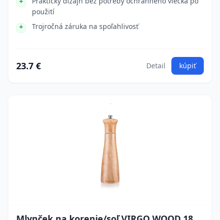
Praktický dizajn bez potreby ochranného viečka po
použití
Trojročná záruka na spoľahlivosť
23.7 €
Detail
kúpiť
Mlynček na korenie/soľ VIRGO WOOD 18