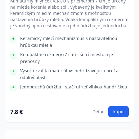
Miniatúrny mlynček VIRGO s priemerom 7 cm je určený
na mletie korenia alebo soli. Vybavený je kvalitným
keramickým mlecím mechanizmom s možnosťou
nastavenia hrúbky mletia. Vďaka kompaktným rozmerom
je vhodný aj na cestovanie a jeho údržba je jednoduchá.
Keramický mlecí mechanizmus s nastaviteľnou
hrúbkou mletia
Kompaktné rozmery (7 cm) - šetrí miesto a je
prenosný
Vysoká kvalita materiálov: nehrdzavejúca oceľ a
odolný plast
Jednoduchá údržba - stačí utrieť vlhkou handričkou
7.8 €
Detail
kúpiť