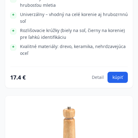
hrubosťou mletia
Univerzálny – vhodný na celé korenie aj hrubozrnnú
soľ
Rozlišovacie krúžky (biely na soľ, čierny na korenie)
pre ľahkú identifikáciu
Kvalitné materiály: drevo, keramika, nehrdzavejúca
oceľ
17.4 €
Detail
kúpiť