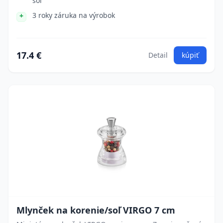
soľ
3 roky záruka na výrobok
17.4 €
Detail
kúpiť
Mlynček na korenie/soľ VIRGO 7 cm