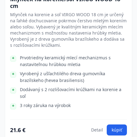
cm
Mlynček na korenie a soľ VIRGO WOOD 18 cm je určený
na ľahké dochucovanie pokrmov čerstvo mletým korením
alebo soľou. Vybavený je kvalitným keramickým mlecím
mechanizmom s možnosťou nastavenia hrúbky mletia.
Vyrobený je z dreva gumovníka brazílskeho a dodáva sa
s rozlišovacími krúžkami.
Prvotriedny keramický mlecí mechanizmus s
nastaviteľnou hrúbkou mletia
Vyrobený z ušľachtilého dreva gumovníka
brazílskeho (hevea brasiliensis)
Dodávaný s 2 rozlišovacími krúžkami na korenie a
soľ
3 roky záruka na výrobok
21.6 €
Detail
kúpiť