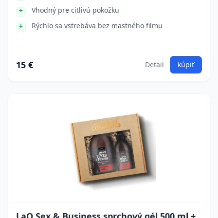
Vhodný pre citlivú pokožku
Rýchlo sa vstrebáva bez mastného filmu
15 €
Detail
kúpiť
LaQ Sex & Business sprchový gél 500 ml +