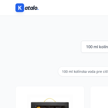
K
atalo
.
100 ml kolínska voda pre cit