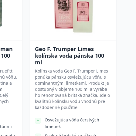
shman
Geo F. Trumper Limes
 100
kolínska voda pánska 100
ml
uefitt
Kolínska voda Geo F. Trumper Limes
mnú vôňu.
ponúka pánsku osviežujúcu vôňu s
róna a
dominantnými limetkami. Produkt je
mi
dostupný v objeme 100 ml a vyrába
 Celý
ho renomovaná britská značka. Ide o
cnych
kvalitnú kolínsku vodu vhodnú pre
každodenné použitie.
Osvežujúca vôňa čerstvých
 tónmi
limetiek
rgamotu,
Kvalitné britské značkové