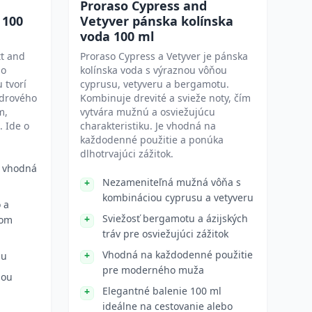
Proraso Cypress and
 100
Vetyver pánska kolínska
voda 100 ml
tt and
Proraso Cypress a Vetyver je pánska
so
kolínska voda s výraznou vôňou
 tvorí
cyprusu, vetyveru a bergamotu.
édrového
Kombinuje drevité a svieže noty, čím
m,
vytvára mužnú a osviežujúcu
 Ide o
charakteristiku. Je vhodná na
každodenné použitie a ponúka
dlhotrvajúci zážitok.
a vhodná
Nezameniteľná mužná vôňa s
kombináciou cyprusu a vetyveru
 a
Sviežosť bergamotu a ázijských
mom
tráv pre osviežujúci zážitok
Vhodná na každodenné použitie
nu
pre moderného muža
iou
Elegantné balenie 100 ml
ideálne na cestovanie alebo