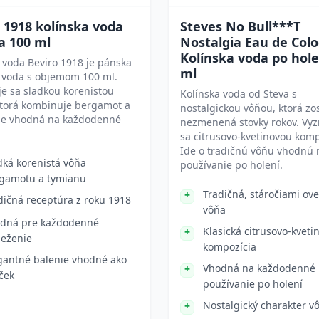
 1918 kolínska voda
Steves No Bull***T
a 100 ml
Nostalgia Eau de Colo
Kolínska voda po hole
 voda Beviro 1918 je pánska
ml
á voda s objemom 100 ml.
e sa sladkou korenistou
Kolínska voda od Steva s
ktorá kombinuje bergamot a
nostalgickou vôňou, ktorá zo
 Je vhodná na každodenné
nezmenená stovky rokov. Vyz
.
sa citrusovo-kvetinovou komp
Ide o tradičnú vôňu vhodnú 
dká korenistá vôňa
používanie po holení.
gamotu a tymianu
Tradičná, stáročiami ov
dičná receptúra z roku 1918
vôňa
dná pre každodenné
Klasická citrusovo-kveti
ieženie
kompozícia
gantné balenie vhodné ako
Vhodná na každodenné
ček
používanie po holení
Nostalgický charakter v