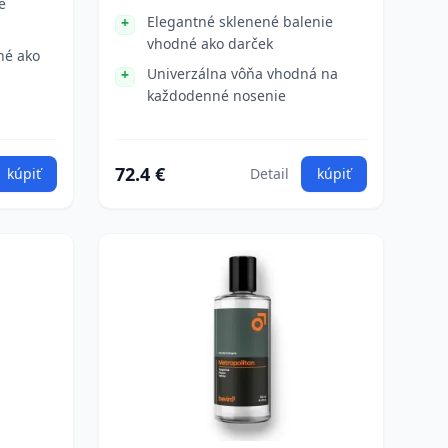
é
Elegantné sklenené balenie
vhodné ako darček
né ako
Univerzálna vôňa vhodná na
každodenné nosenie
72.4 €
kúpiť
Detail
kúpiť