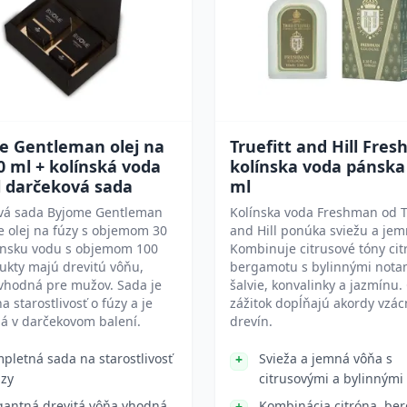
e Gentleman olej na
Truefitt and Hill Fre
0 ml + kolínská voda
kolínska voda pánska
l darčeková sada
ml
vá sada Byjome Gentleman
Kolínska voda Freshman od Tr
 olej na fúzy s objemom 30
and Hill ponúka sviežu a je
línsku vodu s objemom 100
Kombinuje citrusové tóny cit
ukty majú drevitú vôňu,
bergamotu s bylinnými nota
 vhodná pre mužov. Sada je
šalvie, konvalinky a jazmínu.
a starostlivosť o fúzy a je
zážitok dopĺňajú akordy vzá
á v darčekovom balení.
drevín.
pletná sada na starostlivosť
Svieža a jemná vôňa s
úzy
citrusovými a bylinnými
gantná drevitá vôňa vhodná
Kombinácia citróna, be