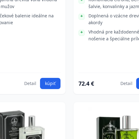
 mužov
šalvie, konvalinky a jaz
čekové balenie ideálne na
Doplnená o vzácne drev
ovanie
akordy
Vhodná pre každodenn
nošenie a špeciálne príle
72.4 €
Detail
kúpiť
Detail