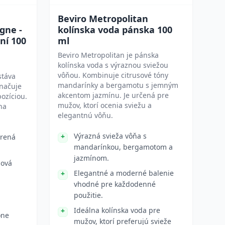
Beviro Metropolitan
gne -
kolínska voda pánska 100
ní 100
ml
Beviro Metropolitan je pánska
kolínska voda s výraznou sviežou
vôňou. Kombinuje citrusové tóny
stáva
mandarínky a bergamotu s jemným
načuje
akcentom jazmínu. Je určená pre
ozíciou.
mužov, ktorí ocenia sviežu a
na
elegantnú vôňu.
Výrazná svieža vôňa s
erená
mandarínkou, bergamotom a
jazmínom.
nová
Elegantné a moderné balenie
vhodné pre každodenné
použitie.
Ideálna kolínska voda pre
ône
mužov, ktorí preferujú svieže