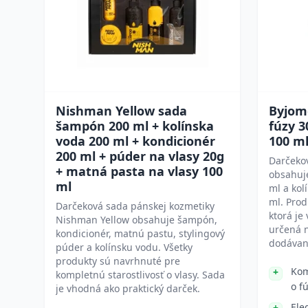
Nishman Yellow sada
Byjom
šampón 200 ml + kolínska
fúzy 3
voda 200 ml + kondicionér
100 m
200 ml + púder na vlasy 20g
Darčeko
+ matná pasta na vlasy 100
obsahuje
ml
ml a ko
ml. Prod
Darčeková sada pánskej kozmetiky
ktorá je
Nishman Yellow obsahuje šampón,
určená n
kondicionér, matnú pastu, stylingový
dodávan
púder a kolínsku vodu. Všetky
produkty sú navrhnuté pre
Kom
kompletnú starostlivosť o vlasy. Sada
o f
je vhodná ako praktický darček.
Ele