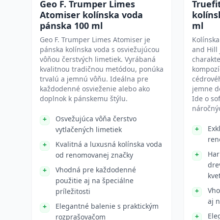
Geo F. Trumper Limes
Truefi
Atomiser kolínska voda
kolíns
pánska 100 ml
ml
Geo F. Trumper Limes Atomiser je
Kolínska
pánska kolínska voda s osviežujúcou
and Hill
vôňou čerstvých limetiek. Vyrábaná
charakte
kvalitnou tradičnou metódou, ponúka
kompozíc
trvalú a jemnú vôňu. Ideálna pre
cédrovéh
každodenné osvieženie alebo ako
jemne do
doplnok k pánskemu štýlu.
Ide o so
náročnýc
Osvežujúca vôňa čerstvo
Exk
vytlačených limetiek
ren
Kvalitná a luxusná kolínska voda
Har
od renomovanej značky
dre
Vhodná pre každodenné
kve
použitie aj na špeciálne
Vho
príležitosti
aj n
Elegantné balenie s praktickým
Ele
rozprašovačom