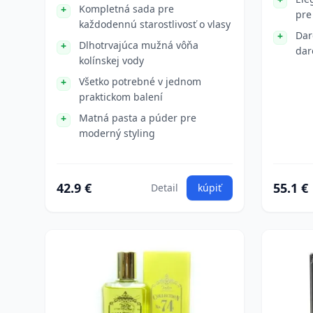
Kompletná sada pre
pre
každodennú starostlivosť o vlasy
Dar
Dlhotrvajúca mužná vôňa
dar
kolínskej vody
Všetko potrebné v jednom
praktickom balení
Matná pasta a púder pre
moderný styling
42.9 €
55.1 €
Detail
kúpiť