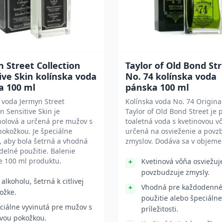
 Street Collection
Taylor of Old Bond St
ive Skin kolínska voda
No. 74 kolínska voda
a 100 ml
pánska 100 ml
 voda Jermyn Street
Kolínska voda No. 74 Origina
on Sensitive Skin je
Taylor of Old Bond Street je
holová a určená pre mužov s
toaletná voda s kvetinovou v
 pokožkou. Je špeciálne
určená na osvieženie a povz
, aby bola šetrná a vhodná
zmyslov. Dodáva sa v objeme
delné použitie. Balenie
e 100 ml produktu.
Kvetinová vôňa osviežuj
povzbudzuje zmysly.
 alkoholu, šetrná k citlivej
Vhodná pre každodenn
ožke.
použitie alebo špeciálne
ciálne vyvinutá pre mužov s
príležitosti.
livou pokožkou.