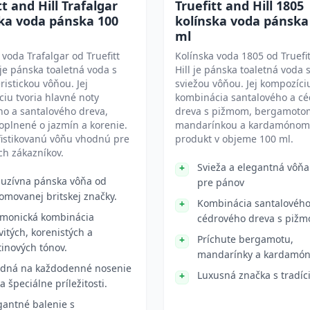
tt and Hill Trafalgar
Truefitt and Hill 1805
ka voda pánska 100
kolínska voda pánska
ml
 voda Trafalgar od Truefitt
Kolínska voda 1805 od Truefi
 je pánska toaletná voda s
Hill je pánska toaletná voda 
ristickou vôňou. Jej
sviežou vôňou. Jej kompozíciu
iu tvoria hlavné noty
kombinácia santalového a c
o a santalového dreva,
dreva s pižmom, bergamoto
plnené o jazmín a korenie.
mandarínkou a kardamónom.
fistikovanú vôňu vhodnú pre
produkt v objeme 100 ml.
h zákazníkov.
Svieža a elegantná vôň
luzívna pánska vôňa od
pre pánov
omovanej britskej značky.
Kombinácia santalového
monická kombinácia
cédrového dreva s piž
vitých, korenistých a
Príchute bergamotu,
tinových tónov.
mandarínky a kardamó
dná na každodenné nosenie
Luxusná značka s tradíc
a špeciálne príležitosti.
gantné balenie s