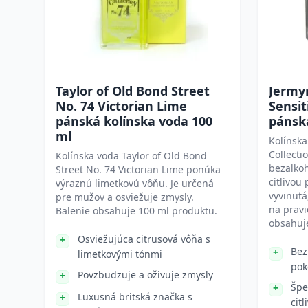
Taylor of Old Bond Street
Jermyn
No. 74 Victorian Lime
Sensit
pánská kolínska voda 100
pánsk
ml
Kolínska
Collecti
Kolínska voda Taylor of Old Bond
bezalko
Street No. 74 Victorian Lime ponúka
citlivou
výraznú limetkovú vôňu. Je určená
vyvinutá
pre mužov a osviežuje zmysly.
na pravi
Balenie obsahuje 100 ml produktu.
obsahuj
Osviežujúca citrusová vôňa s
Bez
limetkovými tónmi
pok
Povzbudzuje a oživuje zmysly
Špe
Luxusná britská značka s
cit