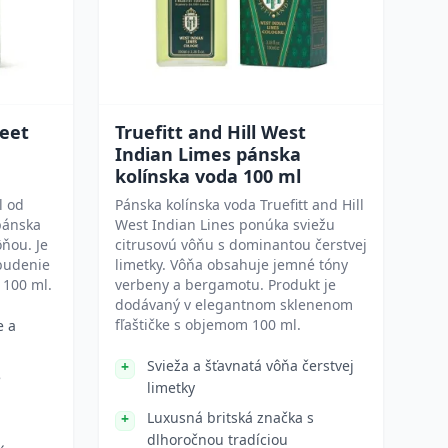
reet
Truefitt and Hill West
Indian Limes pánska
kolínska voda 100 ml
l od
Pánska kolínska voda Truefitt and Hill
 pánska
West Indian Lines ponúka sviežu
ôňou. Je
citrusovú vôňu s dominantou čerstvej
budenie
limetky. Vôňa obsahuje jemné tóny
 100 ml.
verbeny a bergamotu. Produkt je
dodávaný v elegantnom sklenenom
fľaštičke s objemom 100 ml.
e a
Svieža a šťavnatá vôňa čerstvej
é
limetky
Luxusná britská značka s
dlhoročnou tradíciou