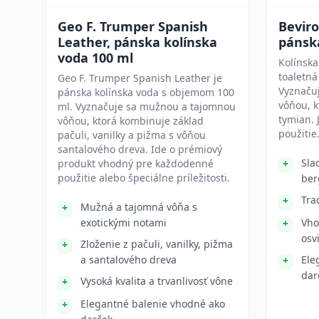
Geo F. Trumper Spanish
Beviro
Leather, pánska kolínska
pánsk
voda 100 ml
Kolínska
toaletn
Geo F. Trumper Spanish Leather je
Vyznačuj
pánska kolínska voda s objemom 100
vôňou, 
ml. Vyznačuje sa mužnou a tajomnou
tymian.
vôňou, ktorá kombinuje základ
použitie
pačuli, vanilky a pižma s vôňou
santalového dreva. Ide o prémiový
Sla
produkt vhodný pre každodenné
použitie alebo špeciálne príležitosti.
ber
Tra
Mužná a tajomná vôňa s
exotickými notami
Vho
osv
Zloženie z pačuli, vanilky, pižma
a santalového dreva
Ele
dar
Vysoká kvalita a trvanlivosť vône
Elegantné balenie vhodné ako