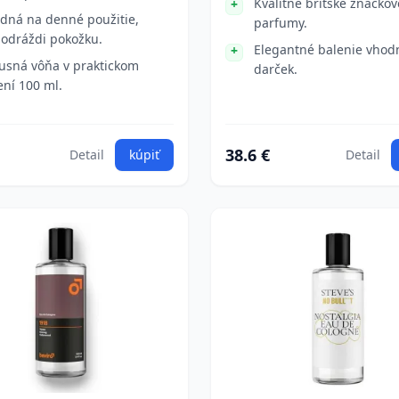
Kvalitné britské značkov
dná na denné použitie,
parfumy.
odráždi pokožku.
Elegantné balenie vhod
usná vôňa v praktickom
darček.
ení 100 ml.
38.6 €
Detail
kúpiť
Detail