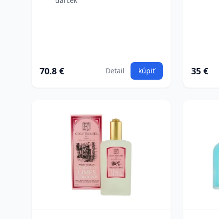
darček
70.8 €
35 €
Detail
kúpiť