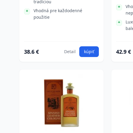
tradíciou
Vho
Vhodná pre každodenné
nep
použitie
Lux
bal
38.6 €
42.9 €
Detail
kúpiť