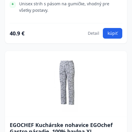
Unisex strih s pásom na gumičke, vhodný pre
všetky postavy.
40.9 €
Detail
kúpiť
EGOCHEF Kuchárske nohavice EGOchef
Gastro náradie, 100% bavlna XL