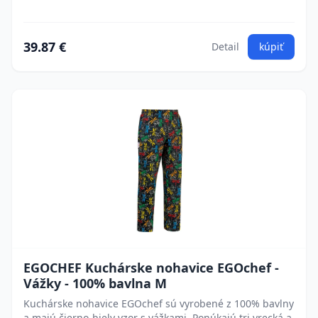
39.87 €
Detail
kúpiť
EGOCHEF Kuchárske nohavice EGOchef -
Vážky - 100% bavlna M
Kuchárske nohavice EGOchef sú vyrobené z 100% bavlny
a majú čierno-biely vzor s vážkami. Ponúkajú tri vrecká a