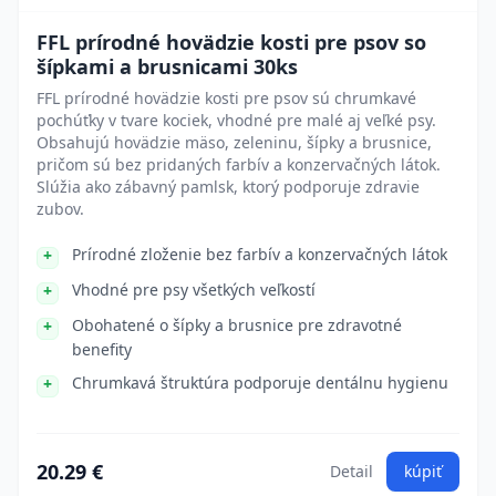
FFL prírodné hovädzie kosti pre psov so
šípkami a brusnicami 30ks
FFL prírodné hovädzie kosti pre psov sú chrumkavé
pochúťky v tvare kociek, vhodné pre malé aj veľké psy.
Obsahujú hovädzie mäso, zeleninu, šípky a brusnice,
pričom sú bez pridaných farbív a konzervačných látok.
Slúžia ako zábavný pamlsk, ktorý podporuje zdravie
zubov.
Prírodné zloženie bez farbív a konzervačných látok
Vhodné pre psy všetkých veľkostí
Obohatené o šípky a brusnice pre zdravotné
benefity
Chrumkavá štruktúra podporuje dentálnu hygienu
20.29 €
Detail
kúpiť