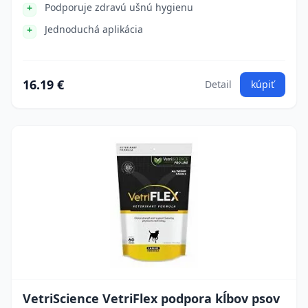
Podporuje zdravú ušnú hygienu
Jednoduchá aplikácia
16.19 €
Detail
kúpiť
VetriScience VetriFlex podpora kĺbov psov