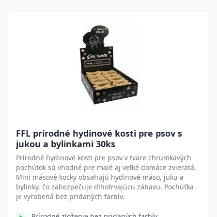
FFL prírodné hydinové kosti pre psov s
jukou a bylinkami 30ks
Prírodné hydinové kosti pre psov v tvare chrumkavých
pochúťok sú vhodné pre malé aj veľké domáce zvieratá.
Mini mäsové kocky obsahujú hydinové mäso, juku a
bylinky, čo zabezpečuje dlhotrvajúcu zábavu. Pochúťka
je vyrobená bez pridaných farbív.
Prírodné zloženie bez pridaných farbív