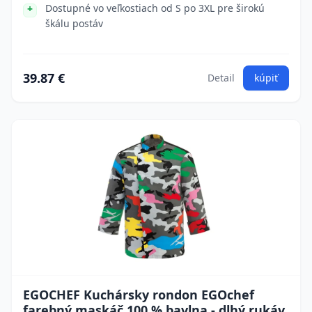
Dostupné vo veľkostiach od S po 3XL pre širokú
škálu postáv
39.87 €
Detail
kúpiť
EGOCHEF Kuchársky rondon EGOchef
farebný maskáč 100 % bavlna - dlhý rukáv