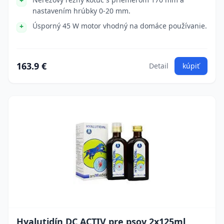
nastavením hrúbky 0-20 mm.
Úsporný 45 W motor vhodný na domáce používanie.
163.9 €
Detail
kúpiť
Hyalutidín DC ACTIV pre psov 2x125ml