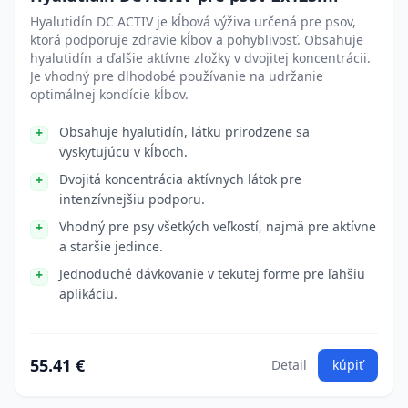
Hyalutidín DC ACTIV je kĺbová výživa určená pre psov,
ktorá podporuje zdravie kĺbov a pohyblivosť. Obsahuje
hyalutidín a ďalšie aktívne zložky v dvojitej koncentrácii.
Je vhodný pre dlhodobé používanie na udržanie
optimálnej kondície kĺbov.
Obsahuje hyalutidín, látku prirodzene sa
vyskytujúcu v kĺboch.
Dvojitá koncentrácia aktívnych látok pre
intenzívnejšiu podporu.
Vhodný pre psy všetkých veľkostí, najmä pre aktívne
a staršie jedince.
Jednoduché dávkovanie v tekutej forme pre ľahšiu
aplikáciu.
55.41 €
Detail
kúpiť