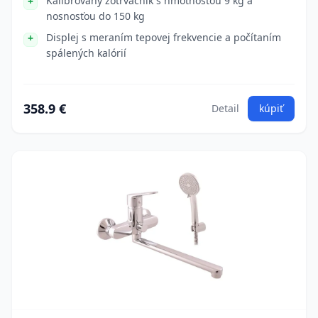
Kalibrovaný zotrvačník s hmotnosťou 9 kg a
nosnosťou do 150 kg
Displej s meraním tepovej frekvencie a počítaním
spálených kalórií
358.9 €
Detail
kúpiť