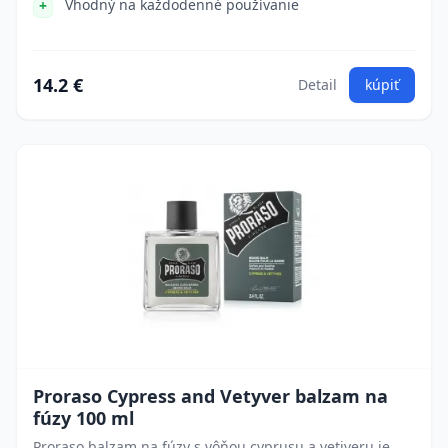
Vhodný na každodenné používanie
14.2 €
Detail
kúpiť
Proraso Cypress and Vetyver balzam na
fúzy 100 ml
Proraso balzam na fúzy s vôňou cyprusu a vetiveru je