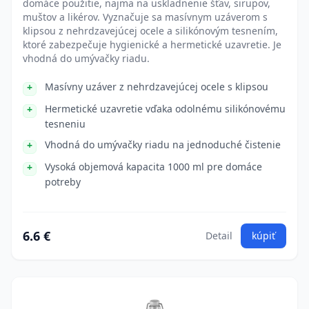
domáce použitie, najmä na uskladnenie šťav, sirupov,
muštov a likérov. Vyznačuje sa masívnym uzáverom s
klipsou z nehrdzavejúcej ocele a silikónovým tesnením,
ktoré zabezpečuje hygienické a hermetické uzavretie. Je
vhodná do umývačky riadu.
Masívny uzáver z nehrdzavejúcej ocele s klipsou
Hermetické uzavretie vďaka odolnému silikónovému
tesneniu
Vhodná do umývačky riadu na jednoduché čistenie
Vysoká objemová kapacita 1000 ml pre domáce
potreby
6.6 €
Detail
kúpiť