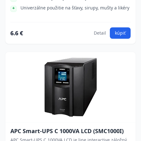
Univerzálne použitie na šťavy, sirupy, mušty a likéry
6.6 €
Detail
kúpiť
APC Smart-UPS C 1000VA LCD (SMC1000I)
APC Smart-UPS C 1000VA LCD je line interactive záložný