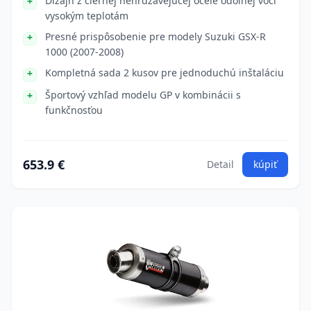
Dizajn z čiernej nehrdzavejúcej ocele odolnej voči
vysokým teplotám
Presné prispôsobenie pre modely Suzuki GSX-R
1000 (2007-2008)
Kompletná sada 2 kusov pre jednoduchú inštaláciu
Športový vzhľad modelu GP v kombinácii s
funkčnosťou
653.9 €
Detail
kúpiť