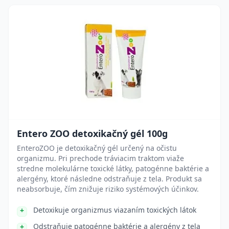
Entero ZOO detoxikačný gél 100g
EnteroZOO je detoxikačný gél určený na očistu
organizmu. Pri prechode tráviacim traktom viaže
stredne molekulárne toxické látky, patogénne baktérie a
alergény, ktoré následne odstraňuje z tela. Produkt sa
neabsorbuje, čím znižuje riziko systémových účinkov.
Detoxikuje organizmus viazaním toxických látok
Odstraňuje patogénne baktérie a alergény z tela