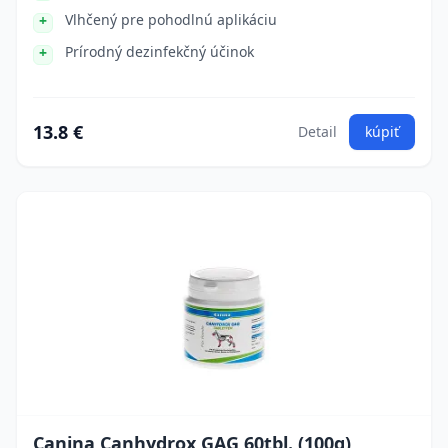
Vlhčený pre pohodlnú aplikáciu
Prírodný dezinfekčný účinok
13.8 €
Detail
kúpiť
Canina Canhydrox GAG 60tbl. (100g)