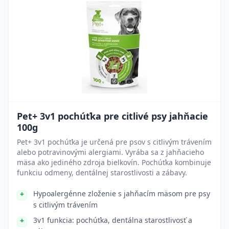
Pet+ 3v1 pochúťka pre citlivé psy jahňacie
100g
Pet+ 3v1 pochúťka je určená pre psov s citlivým trávením
alebo potravinovými alergiami. Vyrába sa z jahňacieho
mäsa ako jediného zdroja bielkovín. Pochúťka kombinuje
funkciu odmeny, dentálnej starostlivosti a zábavy.
Hypoalergénne zloženie s jahňacím mäsom pre psy
s citlivým trávením
3v1 funkcia: pochúťka, dentálna starostlivosť a