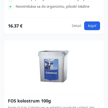
Nevstrebáva sa do organizmu, pôsobí lokálne
16.37 €
Detail
kúpiť
FOS kolostrum 100g
Farm-O-San Colostrum je mliečny produkt určený ako