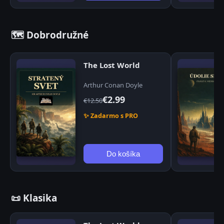
🗺️ Dobrodružné
The Lost World
Arthur Conan Doyle
€2.99
€12.50
✨ Zadarmo s PRO
Do košíka
📜 Klasika