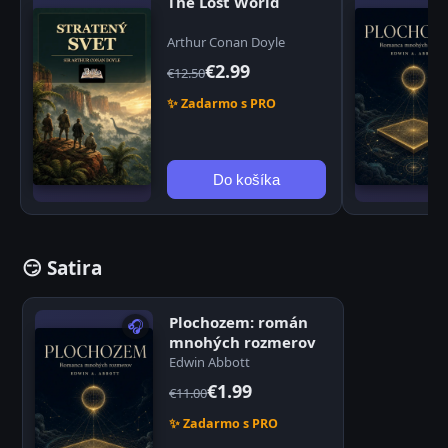
The Lost World
Arthur Conan Doyle
€2.99
€12.50
✨ Zadarmo s PRO
Do košíka
😏 Satira
Plochozem: román
🎧
mnohých rozmerov
Edwin Abbott
€1.99
€11.00
✨ Zadarmo s PRO