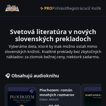
✨ PRO
Prihlásiť
Registrácia
🛒 Košík
Svetová literatúra v nových
slovenských prekladoch
Vyberáme diela, ktoré by inak možno ostali mimo
slovenských knižníc. Kvalitné preklady bez zbytočných
nákladov: za zlomok bežnej ceny, niektoré zadarmo.
🎧 Obsahujú audioknihu
Plochozem: román
🎧
mnohých rozmerov
Edwin Abbott