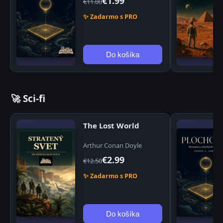
€1.99
€11.00
✨ Zadarmo s PRO
Do košíka
🚀 Sci-fi
The Lost World
Arthur Conan Doyle
€2.99
€12.50
✨ Zadarmo s PRO
Do košíka