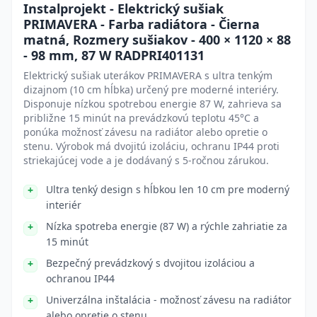
Instalprojekt - Elektrický sušiak
PRIMAVERA - Farba radiátora - Čierna
matná, Rozmery sušiakov - 400 × 1120 × 88
- 98 mm, 87 W RADPRI401131
Elektrický sušiak uterákov PRIMAVERA s ultra tenkým
dizajnom (10 cm hĺbka) určený pre moderné interiéry.
Disponuje nízkou spotrebou energie 87 W, zahrieva sa
približne 15 minút na prevádzkovú teplotu 45°C a
ponúka možnosť závesu na radiátor alebo opretie o
stenu. Výrobok má dvojitú izoláciu, ochranu IP44 proti
striekajúcej vode a je dodávaný s 5-ročnou zárukou.
Ultra tenký design s hĺbkou len 10 cm pre moderný
interiér
Nízka spotreba energie (87 W) a rýchle zahriatie za
15 minút
Bezpečný prevádzkový s dvojitou izoláciou a
ochranou IP44
Univerzálna inštalácia - možnosť závesu na radiátor
alebo opretie o stenu