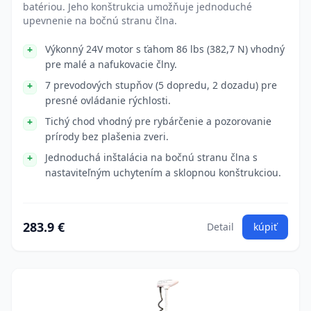
batériou. Jeho konštrukcia umožňuje jednoduché
upevnenie na bočnú stranu člna.
Výkonný 24V motor s ťahom 86 lbs (382,7 N) vhodný
pre malé a nafukovacie člny.
7 prevodových stupňov (5 dopredu, 2 dozadu) pre
presné ovládanie rýchlosti.
Tichý chod vhodný pre rybárčenie a pozorovanie
prírody bez plašenia zveri.
Jednoduchá inštalácia na bočnú stranu člna s
nastaviteľným uchytením a sklopnou konštrukciou.
283.9 €
Detail
kúpiť