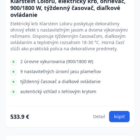
Klarstein Loloru, elektrický krb, ohrievač,
900/1800 W, týždenný časovač, diaľkové
ovládanie
Elektrický krb Klarstein Loloru poskytuje dekoratívny
ohnivý efekt s nastaviteľným jasom a dvoma výkonovými
režimami. Disponuje týždenným časovačom, diaľkovým
ovládaním a teplotným rozsahom 18-30 °C. Horná časť
slúži ako praktická polica na dekoratívne predmety.
2 úrovne vykurovania (900/1800 W)
9 nastaviteľných úrovní jasu plameňov
týždenný časovač a diaľkové ovládanie
autentický vzhľad s tehlovým krytom
533.9 €
Detail
kúpiť