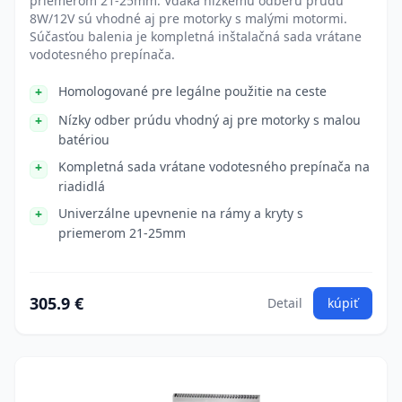
priemerom 21-25mm. Vďaka nízkemu odberu prúdu
8W/12V sú vhodné aj pre motorky s malými motormi.
Súčasťou balenia je kompletná inštalačná sada vrátane
vodotesného prepínača.
Homologované pre legálne použitie na ceste
Nízky odber prúdu vhodný aj pre motorky s malou
batériou
Kompletná sada vrátane vodotesného prepínača na
riadidlá
Univerzálne upevnenie na rámy a kryty s
priemerom 21-25mm
305.9 €
Detail
kúpiť