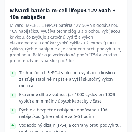
Mivardi batéria m-cell lifepo4 12v 50ah +
10a nabíjačka
Mivardi M-CELL LiFePO4 batéria 12V 50Ah s dodávanou
10A nabíjačkou využíva technológiu s plochou vybíjacou
krivkou, čo zvyšuje skutočnú výdrž a výkon
elektromotora. Ponúka vysokú cyklickú životnosť (1000
cyklov), rýchle nabíjanie a je chránená proti podvybitu aj
prebíjaniu. Batéria je vodeodolná podľa IP54 a vhodná
pre intenzívne rybárske použitie.
Technológia LiFePO4 s plochou vybíjacou krivkou
zaisťuje stabilné napätie a vyšší skutočný výkon
motora
Extrémne dlhá životnosť (až 1000 cyklov pri 100%
vybití) a minimálny úbytok kapacity v čase
Rýchle a bezpečné nabíjanie dodávanou 10A
nabíjačkou (plné nabitie za 5-6 hodín)
Vodeodolný dizajn (IP54) a ochrany proti podvybitu,
prebíjaniu a preťaženiu