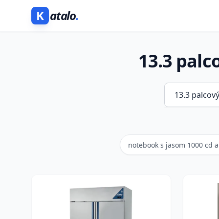
K
atalo
.
13.3 palc
notebook s jasom 1000 cd a