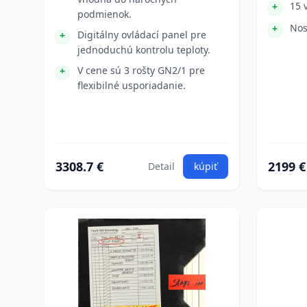
15 
podmienok.
Nos
Digitálny ovládací panel pre
jednoduchú kontrolu teploty.
V cene sú 3 rošty GN2/1 pre
flexibilné usporiadanie.
3308.7 €
2199 €
Detail
kúpiť