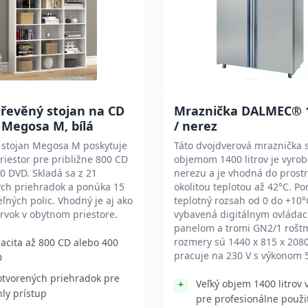
řevěný stojan na CD
Mraznička DALMEC® 1
 Megosa M, bílá
/ nerez
 stojan Megosa M poskytuje
Táto dvojdverová mraznička 
riestor pre približne 800 CD
objemom 1400 litrov je vyro
0 DVD. Skladá sa z 21
nerezu a je vhodná do prostr
ých priehradok a ponúka 15
okolitou teplotou až 42°C. P
eľných polic. Vhodný je aj ako
teplotný rozsah od 0 do +10°
prvok v obytnom priestore.
vybavená digitálnym ovláda
panelom a tromi GN2/1 roštmi
rozmery sú 1440 x 815 x 20
acita až 800 CD alebo 400
pracuje na 230 V s výkonom 
D
otvorených priehradok pre
Veľký objem 1400 litrov
hly prístup
pre profesionálne použit