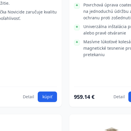
žitie.
Povrchová úprava coate
na jednoduchú údržbu 
čka Novicide zaručuje kvalitu
ochranu proti zošednut
poľahlivosť.
Univerzálna inštalácia p
alebo pravé otváranie
Masívne lúkoťové kolesá
magnetické tesnenie pro
pretekaniu
959.14 €
Detail
kúpiť
Detail