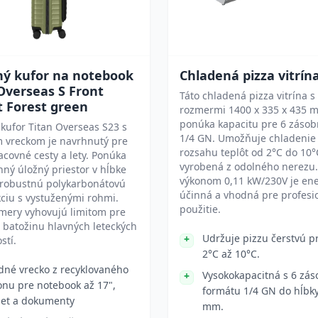
ný kufor na notebook
Chladená pizza vitrín
Overseas S Front
Táto chladená pizza vitrína s
t Forest green
rozmermi 1400 x 335 x 435 
ponúka kapacitu pre 6 zásob
kufor Titan Overseas S23 s
1/4 GN. Umožňuje chladenie
 vreckom je navrhnutý pre
rozsahu teplôt od 2°C do 10°
acovné cesty a lety. Ponúka
vyrobená z odolného nerezu.
nný úložný priestor v hĺbke
výkonom 0,11 kW/230V je ene
 robustnú polykarbonátovú
účinná a vhodná pre profesi
ciu s vystuženými rohmi.
použitie.
mery vyhovujú limitom pre
 batožinu hlavných leteckých
Udržuje pizzu čerstvú pr
stí.
2°C až 10°C.
dné vrecko z recyklovaného
Vysokokapacitná s 6 zá
onu pre notebook až 17",
formátu 1/4 GN do hĺbk
let a dokumenty
mm.