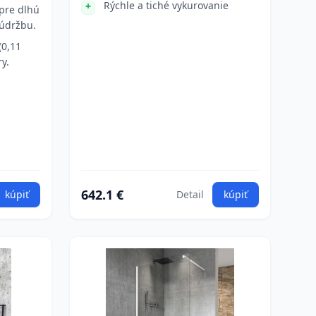
Rýchle a tiché vykurovanie
pre dlhú
 údržbu.
(0,11
y.
642.1 €
kúpiť
Detail
kúpiť