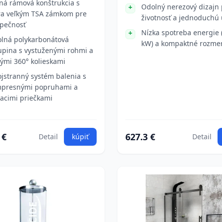
ná rámová konštrukcia s
Odolný nerezový dizajn 
ra veľkým TSA zámkom pre
životnosť a jednoduchú
pečnosť
Nízka spotreba energie 
lná polykarbonátová
kW) a kompaktné rozmer
upina s vystuženými rohmi a
hými 360° kolieskami
jstranný systém balenia s
presnými popruhami a
iacimi priečkami
 €
627.3 €
Detail
kúpiť
Detail