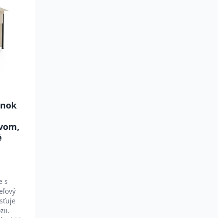
ánok
vom,
é
e s
eľový
sťuje
zii.