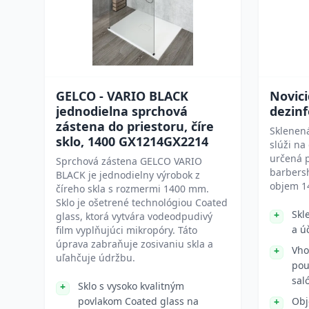
GELCO - VARIO BLACK
Novic
jednodielna sprchová
dezinf
zástena do priestoru, číre
Sklenen
sklo, 1400 GX1214GX2214
slúži na
určená p
Sprchová zástena GELCO VARIO
barbers
BLACK je jednodielny výrobok z
objem 1
číreho skla s rozmermi 1400 mm.
Sklo je ošetrené technológiou Coated
Skl
glass, ktorá vytvára vodeodpudivý
a ú
film vyplňujúci mikropóry. Táto
úprava zabraňuje zosivaniu skla a
Vho
uľahčuje údržbu.
pou
sal
Sklo s vysoko kvalitným
povlakom Coated glass na
Obj