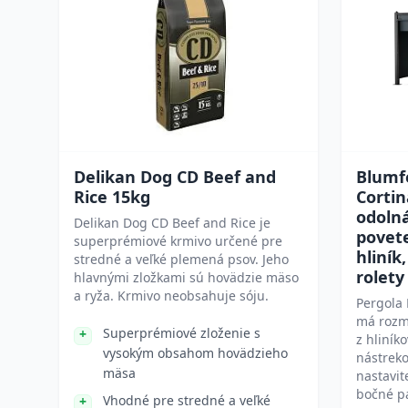
Delikan Dog CD Beef and
Blumf
Rice 15kg
Cortin
odolná
Delikan Dog CD Beef and Rice je
povet
superprémiové krmivo určené pre
hliník
stredné a veľké plemená psov. Jeho
rolety
hlavnými zložkami sú hovädzie mäso
a ryža. Krmivo neobsahuje sóju.
Pergola 
má rozm
Superprémiové zloženie s
z hliník
vysokým obsahom hovädzieho
nástrek
mäsa
nastavit
bočné p
Vhodné pre stredné a veľké