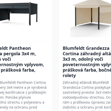
eldt Pantheon
Blumfeldt Grandezza
a pergola 3x4 m,
Cortina záhradný alt
 voči
3x3 m, odolný voči
ernostným vplyvom,
poveternostným vply
, prášková farba,
prášková farba, bočn
rolety
Blumfeldt Pantheon Cortina
Záhradný altánok Blumfeldt
ery 3x4 metre a je vyrobená
Grandezza Cortina poskytuje
ovej konštrukcie s práškovým
zastrešený priestor 3x3 metr
om. Ponúka plynule
vodoodpudivou strechou. Oc
eľnú strechu z polyesteru a
rám s práškovou úpravou zai
anely na ochranu pred
stabilitu a ochranu proti koró