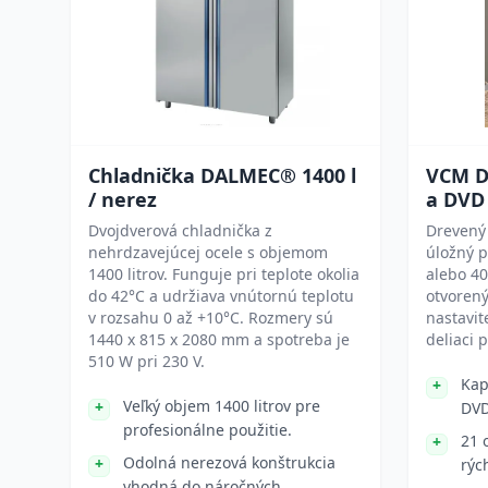
Chladnička DALMEC® 1400 l
VCM D
/ nerez
a DVD
Dvojdverová chladnička z
Drevený
nehrdzavejúcej ocele s objemom
úložný p
1400 litrov. Funguje pri teplote okolia
alebo 40
do 42°C a udržiava vnútornú teplotu
otvoren
v rozsahu 0 až +10°C. Rozmery sú
nastavit
1440 x 815 x 2080 mm a spotreba je
deliaci 
510 W pri 230 V.
Kap
Veľký objem 1400 litrov pre
DV
profesionálne použitie.
21 
Odolná nerezová konštrukcia
rýc
vhodná do náročných