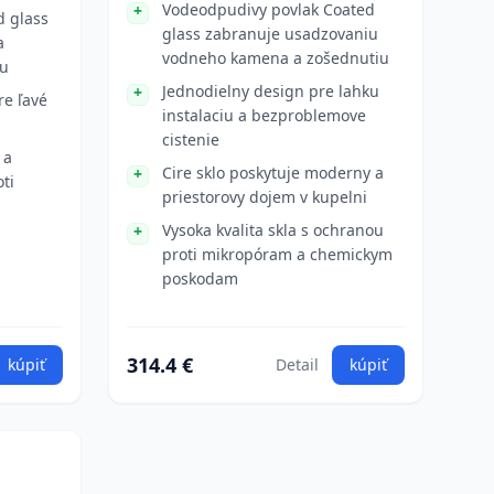
Vodeodpudivy povlak Coated
d glass
glass zabranuje usadzovaniu
a
vodneho kamena a zošednutiu
iu
Jednodielny design pre lahku
re ľavé
instalaciu a bezproblemove
cistenie
 a
Cire sklo poskytuje moderny a
ti
priestorovy dojem v kupelni
Vysoka kvalita skla s ochranou
proti mikropóram a chemickym
poskodam
314.4 €
kúpiť
Detail
kúpiť