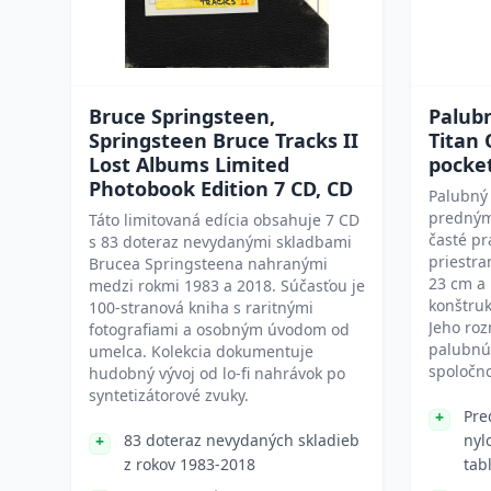
Bruce Springsteen,
Palub
Springsteen Bruce Tracks II
Titan 
Lost Albums Limited
pocke
Photobook Edition 7 CD, CD
Palubný 
predným
Táto limitovaná edícia obsahuje 7 CD
časté pr
s 83 doteraz nevydanými skladbami
priestra
Brucea Springsteena nahranými
23 cm a
medzi rokmi 1983 a 2018. Súčasťou je
konštruk
100-stranová kniha s raritnými
Jeho roz
fotografiami a osobným úvodom od
palubnú
umelca. Kolekcia dokumentuje
spoločno
hudobný vývoj od lo-fi nahrávok po
syntetizátorové zvuky.
Pre
83 doteraz nevydaných skladieb
nyl
z rokov 1983-2018
tab