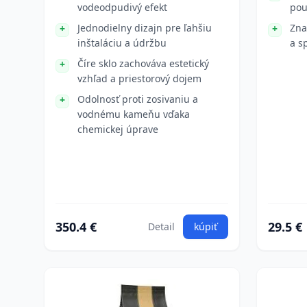
vodeodpudivý efekt
pou
Jednodielny dizajn pre ľahšiu
Zna
inštaláciu a údržbu
a s
Číre sklo zachováva estetický
vzhľad a priestorový dojem
Odolnosť proti zosivaniu a
vodnému kameňu vďaka
chemickej úprave
350.4 €
29.5 €
Detail
kúpiť