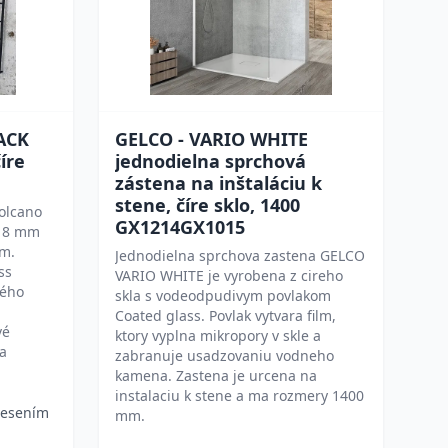
ACK
GELCO - VARIO WHITE
íre
jednodielna sprchová
zástena na inštaláciu k
stene, číre sklo, 1400
olcano
GX1214GX1015
a 8 mm
m.
Jednodielna sprchova zastena GELCO
ss
VARIO WHITE je vyrobena z cireho
ného
skla s vodeodpudivym povlakom
Coated glass. Povlak vytvara film,
vé
ktory vyplna mikropory v skle a
 a
zabranuje usadzovaniu vodneho
kamena. Zastena je urcena na
instalaciu k stene a ma rozmery 1400
vesením
mm.