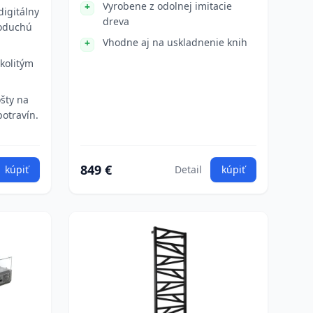
Vyrobene z odolnej imitacie
digitálny
dreva
noduchú
Vhodne aj na uskladnenie knih
kolitým
ošty na
potravín.
849 €
kúpiť
Detail
kúpiť