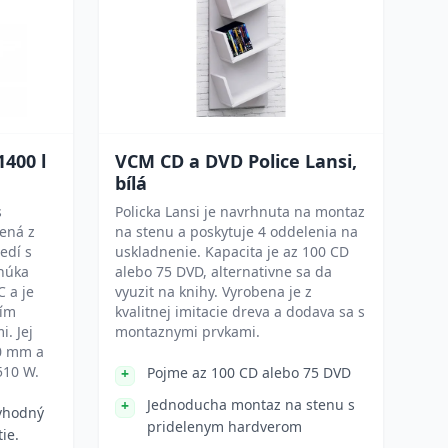
400 l
VCM CD a DVD Police Lansi,
bílá
s
Policka Lansi je navrhnuta na montaz
bená z
na stenu a poskytuje 4 oddelenia na
edí s
uskladnenie. Kapacita je az 100 CD
onúka
alebo 75 DVD, alternativne sa da
C a je
vyuzit na knihy. Vyrobena je z
cím
kvalitnej imitacie dreva a dodava sa s
. Jej
montaznymi prvkami.
80 mm a
510 W.
Pojme az 100 CD alebo 75 DVD
Jednoducha montaz na stenu s
 vhodný
pridelenym hardverom
ie.