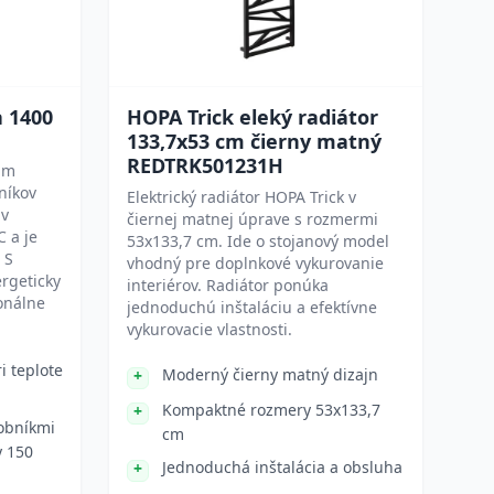
a 1400
HOPA Trick eleký radiátor
133,7x53 cm čierny matný
REDTRK501231H
mm
níkov
Elektrický radiátor HOPA Trick v
 v
čiernej matnej úprave s rozmermi
C a je
53x133,7 cm. Ide o stojanový model
 S
vhodný pre doplnkové vykurovanie
rgeticky
interiérov. Radiátor ponúka
onálne
jednoduchú inštaláciu a efektívne
vykurovacie vlastnosti.
i teplote
Moderný čierny matný dizajn
Kompaktné rozmery 53x133,7
sobníkmi
cm
y 150
Jednoduchá inštalácia a obsluha