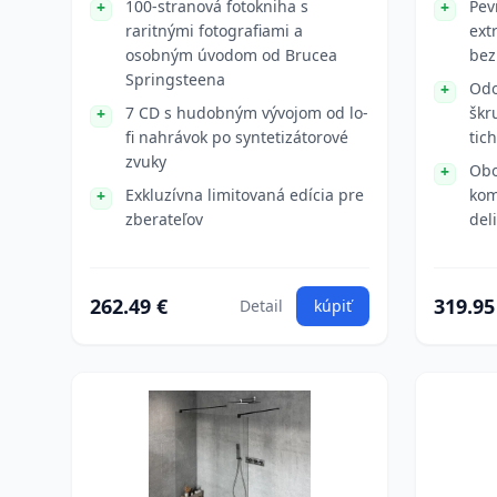
100-stranová fotokniha s
Pev
raritnými fotografiami a
ext
osobným úvodom od Brucea
bez
Springsteena
Odo
7 CD s hudobným vývojom od lo-
škr
fi nahrávok po syntetizátorové
tic
zvuky
Obo
Exkluzívna limitovaná edícia pre
kom
zberateľov
del
262.49 €
319.95
Detail
kúpiť