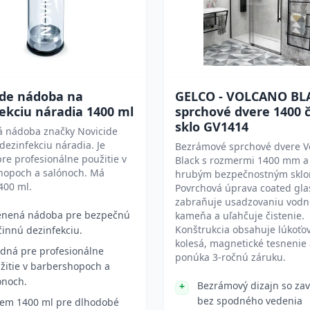
ide nádoba na
GELCO - VOLCANO BL
ekciu náradia 1400 ml
sprchové dvere 1400 č
sklo GV1414
á nádoba značky Novicide
 dezinfekciu náradia. Je
Bezrámové sprchové dvere V
re profesionálne použitie v
Black s rozmermi 1400 mm 
hopoch a salónoch. Má
hrubým bezpečnostným sklo
400 ml.
Povrchová úprava coated gla
zabraňuje usadzovaniu vod
enená nádoba pre bezpečnú
kameňa a uľahčuje čistenie.
Konštrukcia obsahuje lúkoťo
činnú dezinfekciu.
kolesá, magnetické tesnenie
dná pre profesionálne
ponúka 3-ročnú záruku.
žitie v barbershopoch a
ónoch.
Bezrámový dizajn so za
bez spodného vedenia
em 1400 ml pre dlhodobé