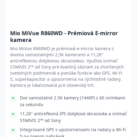
Mio MiVue R860WD - Prémiová E-mirror
kamera
Mio MiVue R860WD je prémiová e-mirror kamera s
dvoma samostatnými 2,5K kamerami a 11,26"
antireflexnou dotykovou obrazovkou. Využíva snímač
STARVIS 2™ od Sony pre kvalitný záznam za zhoršených
svetelných podmienok a ponúka funkcie ako GPS, Wi-Fi
5, superkapacitor a upozornenia na rýchlostné radary.
Kamera je lokalizovaná pre slovenský trh.
Dve samostatné 2.5K kamery (1440P) s 60 snímkami
za sekundu
11,26" antireflexná IPS dotyková obrazovka a snímač
STARVIS 2™ od Sony
Integrované GPS s upozorneniami na radary a Wi-Fi
5 na prenos nahrávok