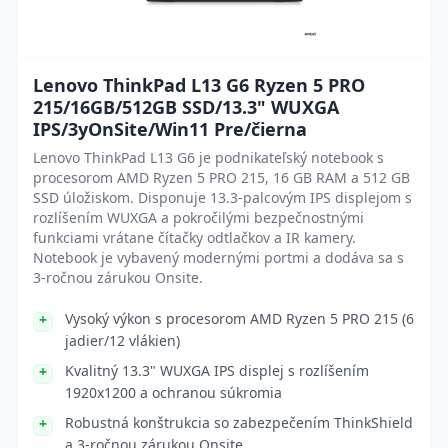
Lenovo ThinkPad L13 G6 Ryzen 5 PRO
215/16GB/512GB SSD/13.3" WUXGA
IPS/3yOnSite/Win11 Pre/čierna
Lenovo ThinkPad L13 G6 je podnikateľský notebook s
procesorom AMD Ryzen 5 PRO 215, 16 GB RAM a 512 GB
SSD úložiskom. Disponuje 13.3-palcovým IPS displejom s
rozlíšením WUXGA a pokročilými bezpečnostnými
funkciami vrátane čítačky odtlačkov a IR kamery.
Notebook je vybavený modernými portmi a dodáva sa s
3-ročnou zárukou Onsite.
Vysoký výkon s procesorom AMD Ryzen 5 PRO 215 (6
jadier/12 vlákien)
Kvalitný 13.3" WUXGA IPS displej s rozlíšením
1920x1200 a ochranou súkromia
Robustná konštrukcia so zabezpečením ThinkShield
a 3-ročnou zárukou Onsite