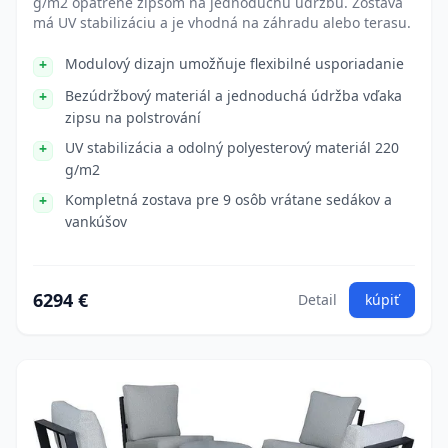
g/m2 opatrené zipsom na jednoduchú údržbu. Zostava
má UV stabilizáciu a je vhodná na záhradu alebo terasu.
Modulový dizajn umožňuje flexibilné usporiadanie
Bezúdržbový materiál a jednoduchá údržba vďaka
zipsu na polstrování
UV stabilizácia a odolný polyesterový materiál 220
g/m2
Kompletná zostava pre 9 osôb vrátane sedákov a
vankúšov
6294 €
Detail
kúpiť