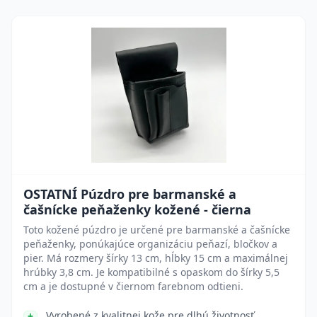
OSTATNÍ Púzdro pre barmanské a
čašnícke peňaženky kožené - čierna
Toto kožené púzdro je určené pre barmanské a čašnícke
peňaženky, ponúkajúce organizáciu peňazí, bločkov a
pier. Má rozmery šírky 13 cm, hĺbky 15 cm a maximálnej
hrúbky 3,8 cm. Je kompatibilné s opaskom do šírky 5,5
cm a je dostupné v čiernom farebnom odtieni.
Vyrobené z kvalitnej kože pre dlhú životnosť.