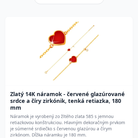
Zlatý 14K náramok - červené glazúrované
srdce a číry zirkónik, tenká retiazka, 180
mm
Náramok je vyrobený zo žltého zlata 585 s jemnou
retiazkovou konštrukciou. Hlavným dekoračným prvkom
je súmerné srdiečko s červenou glazúrou a čírym
zirkónom. Dĺžka náramku je 180 mm.