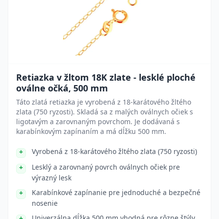
Retiazka v žltom 18K zlate - lesklé ploché
oválne očká, 500 mm
Táto zlatá retiazka je vyrobená z 18-karátového žltého
zlata (750 ryzosti). Skladá sa z malých oválnych očiek s
ligotavým a zarovnaným povrchom. Je dodávaná s
karabínkovým zapínaním a má dĺžku 500 mm.
Vyrobená z 18-karátového žltého zlata (750 ryzosti)
Lesklý a zarovnaný povrch oválnych očiek pre
výrazný lesk
Karabínkové zapínanie pre jednoduché a bezpečné
nosenie
Univerzálna dĺžka 500 mm vhodná pre rôzne štýly