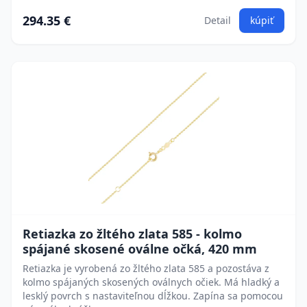
294.35 €
Detail
kúpiť
Retiazka zo žltého zlata 585 - kolmo
spájané skosené oválne očká, 420 mm
Retiazka je vyrobená zo žltého zlata 585 a pozostáva z
kolmo spájaných skosených oválnych očiek. Má hladký a
lesklý povrch s nastaviteľnou dĺžkou. Zapína sa pomocou