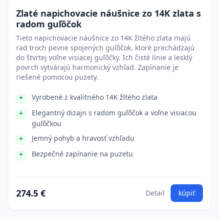
Zlaté napichovacie náušnice zo 14K zlata s
radom guľôčok
Tieto napichovacie náušnice zo 14K žltého zlata majú
rad troch pevne spojených guľôčok, ktoré prechádzajú
do štvrtej voľne visiacej guľôčky. Ich čisté línie a lesklý
povrch vytvárajú harmonický vzhľad. Zapínanie je
riešené pomocou puzety.
Vyrobené z kvalitného 14K žltého zlata
Elegantný dizajn s radom guľôčok a voľne visiacou
guľôčkou
Jemný pohyb a hravosť vzhľadu
Bezpečné zapínanie na puzetu
274.5 €
Detail
kúpiť