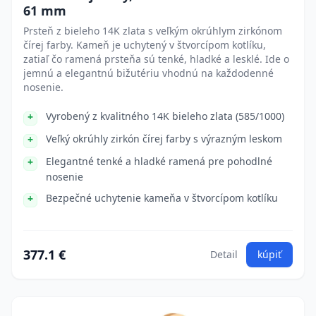
61 mm
Prsteň z bieleho 14K zlata s veľkým okrúhlym zirkónom
čírej farby. Kameň je uchytený v štvorcípom kotlíku,
zatiaľ čo ramená prsteňa sú tenké, hladké a lesklé. Ide o
jemnú a elegantnú bižutériu vhodnú na každodenné
nosenie.
Vyrobený z kvalitného 14K bieleho zlata (585/1000)
Veľký okrúhly zirkón čírej farby s výrazným leskom
Elegantné tenké a hladké ramená pre pohodlné
nosenie
Bezpečné uchytenie kameňa v štvorcípom kotlíku
377.1 €
Detail
kúpiť