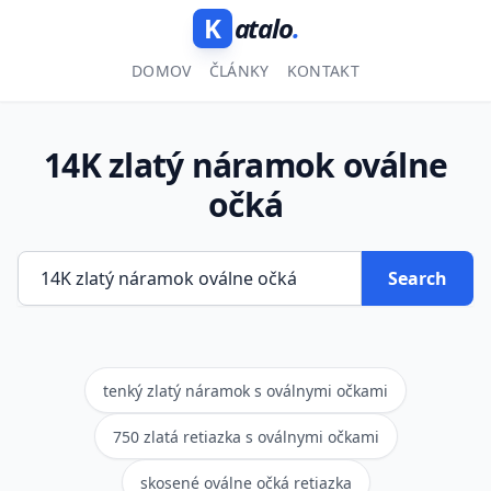
K
atalo
.
DOMOV
ČLÁNKY
KONTAKT
14K zlatý náramok oválne
očká
Search
tenký zlatý náramok s oválnymi očkami
750 zlatá retiazka s oválnymi očkami
skosené oválne očká retiazka