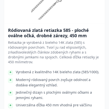
Ródiovaná zlatá retiazka 585 - ploché
oválne očká, drobné zárezy, 450 mm
Retiazka je vyrobená z bieleho 14K zlata (585) s
ródiovaným povrchom. Tvorí ju rad elipsovitých,
zrkadlovolesklých článkov zdobených ryhami a s
drobnými jamkami na spojoch. Celková dĺžka retiazky je
450 milimetrov.
Vyrobená z kvalitného 14K bieleho zlata (585/1000).
Moderný ródiovaný povrch zvyšuje odolnosť a
dodáva elegantný vzhľad.
Jedinečný dizajn s plochými oválnymi očkami a
jemnými ryhami.
Univerzálna dĺžka 450 mm vhodná pre väčšinu