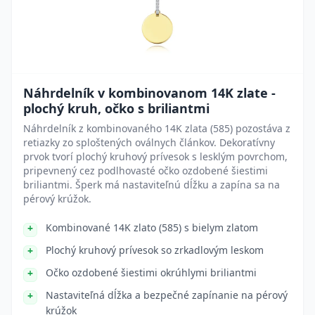
Náhrdelník v kombinovanom 14K zlate -
plochý kruh, očko s briliantmi
Náhrdelník z kombinovaného 14K zlata (585) pozostáva z
retiazky zo sploštených oválnych článkov. Dekoratívny
prvok tvorí plochý kruhový prívesok s lesklým povrchom,
pripevnený cez podlhovasté očko ozdobené šiestimi
briliantmi. Šperk má nastaviteľnú dĺžku a zapína sa na
pérový krúžok.
Kombinované 14K zlato (585) s bielym zlatom
Plochý kruhový prívesok so zrkadlovým leskom
Očko ozdobené šiestimi okrúhlymi briliantmi
Nastaviteľná dĺžka a bezpečné zapínanie na pérový
krúžok