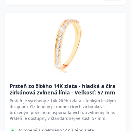
Prsteň zo žltého 14K zlata - hladká a číra
zirkónová zvlnená línia - Veľkosť: 57 mm
Prsteň je vyrobený z 14K žltého zlata s tenkým lesklým
dizajnom. Ozdobený je radom čírych zirkónikov s
brúseným povrchom usporiadaných do zvlnenej línie.
Prsteň je dostupný v štandardnej veľkosti 57 mm.
Vyrobený z kvalitného 14K žltého zlata