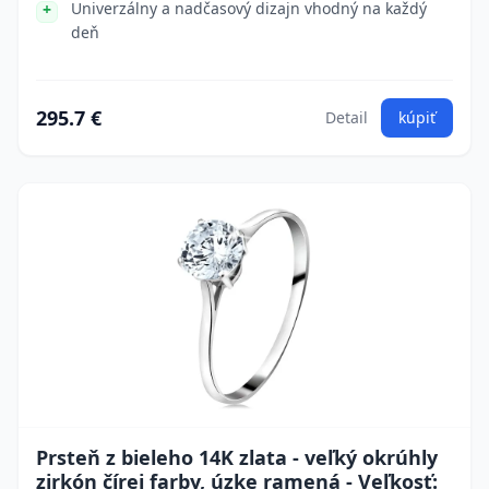
Univerzálny a nadčasový dizajn vhodný na každý
deň
295.7 €
Detail
kúpiť
Prsteň z bieleho 14K zlata - veľký okrúhly
zirkón čírej farby, úzke ramená - Veľkosť: