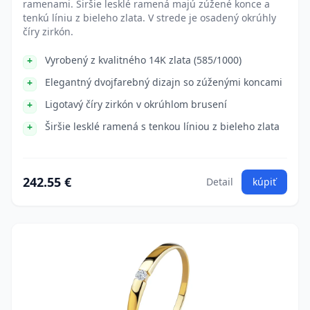
ramenami. Širšie lesklé ramená majú zúžené konce a
tenkú líniu z bieleho zlata. V strede je osadený okrúhly
číry zirkón.
Vyrobený z kvalitného 14K zlata (585/1000)
Elegantný dvojfarebný dizajn so zúženými koncami
Ligotavý číry zirkón v okrúhlom brusení
Širšie lesklé ramená s tenkou líniou z bieleho zlata
242.55 €
Detail
kúpiť