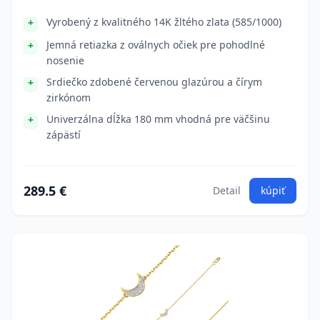
Vyrobený z kvalitného 14K žltého zlata (585/1000)
Jemná retiazka z oválnych očiek pre pohodlné
nosenie
Srdiečko zdobené červenou glazúrou a čírym
zirkónom
Univerzálna dĺžka 180 mm vhodná pre väčšinu
zápästí
289.5 €
Detail
kúpiť