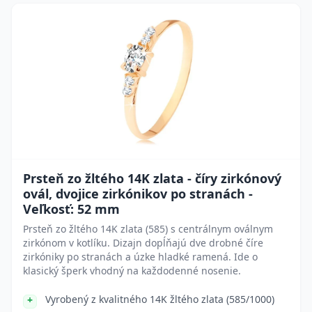
Prsteň zo žltého 14K zlata - číry zirkónový
ovál, dvojice zirkónikov po stranách -
Veľkosť: 52 mm
Prsteň zo žltého 14K zlata (585) s centrálnym oválnym
zirkónom v kotlíku. Dizajn dopĺňajú dve drobné číre
zirkóniky po stranách a úzke hladké ramená. Ide o
klasický šperk vhodný na každodenné nosenie.
Vyrobený z kvalitného 14K žltého zlata (585/1000)