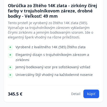
Obrúčka zo žltého 14K zlata - zirkóny čírej
farby v trojuholníkovom záreze, drobné
bodky - Veľkosť: 49 mm
Tento prsteň je vyrobený zo žltého 14K zlata (585).
Vyznačuje sa trojuholníkovým zárezom vykladaným
čírymi zirkónmi a jemným bodkovaným vzorom. Ide o
elegantný šperk vhodný na rôzne príležitosti.
Vyrobené z kvalitného 14K (585) žltého zlata
Elegantný dizajn s trojuholníkovým zárezom a
zirkónmi
Jemný bodkovaný vzor pre sofistikovaný vzhľad
Univerzálny štýl vhodný na každodenné nosenie
345.5 €
Detail
kúpiť