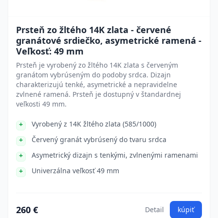
Prsteň zo žltého 14K zlata - červené
granátové srdiečko, asymetrické ramená -
Veľkosť: 49 mm
Prsteň je vyrobený zo žltého 14K zlata s červeným
granátom vybrúseným do podoby srdca. Dizajn
charakterizujú tenké, asymetrické a nepravidelne
zvlnené ramená. Prsteň je dostupný v štandardnej
veľkosti 49 mm.
Vyrobený z 14K žltého zlata (585/1000)
Červený granát vybrúsený do tvaru srdca
Asymetrický dizajn s tenkými, zvlnenými ramenami
Univerzálna veľkosť 49 mm
260 €
Detail
kúpiť