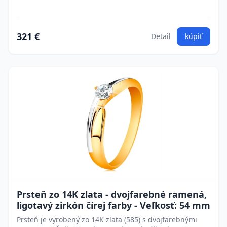
321 €
Detail
kúpiť
Prsteň zo 14K zlata - dvojfarebné ramená,
ligotavý zirkón čírej farby - Veľkosť: 54 mm
Prsteň je vyrobený zo 14K zlata (585) s dvojfarebnými