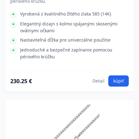
pérového krúžku.
Vyrobená z kvalitného žltého zlata 585 (14K)
Elegantný dizajn s kolmo spájanými skosenými
oválnymi očkami
Nastaviteľná dĺžka pre univerzálne použitie
Jednoduché a bezpečné zapínanie pomocou
pérového krúžku
230.25 €
Detail
kúpiť