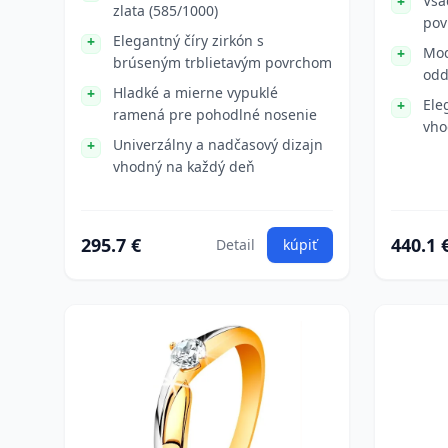
Vsa
zlata (585/1000)
pov
Elegantný číry zirkón s
Mod
brúseným trblietavým povrchom
odd
Hladké a mierne vypuklé
Ele
ramená pre pohodlné nosenie
vho
Univerzálny a nadčasový dizajn
vhodný na každý deň
295.7 €
440.1 
Detail
kúpiť