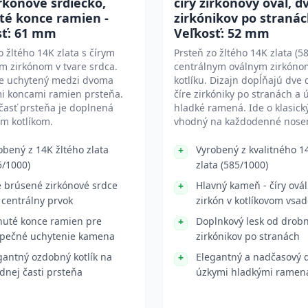
irkónové srdiečko,
číry zirkónový ovál, d
té konce ramien -
zirkónikov po stranác
sť: 61 mm
Veľkosť: 52 mm
o žltého 14K zlata s čírym
Prsteň zo žltého 14K zlata (58
 zirkónom v tvare srdca.
centrálnym oválnym zirkóno
e uchytený medzi dvoma
kotlíku. Dizajn dopĺňajú dve
i koncami ramien prsteňa.
číre zirkóniky po stranách a 
časť prsteňa je doplnená
hladké ramená. Ide o klasick
m kotlíkom.
vhodný na každodenné nosen
obený z 14K žltého zlata
Vyrobený z kvalitného 1
5/1000)
zlata (585/1000)
e brúsené zirkónové srdce
Hlavný kameň - číry ová
 centrálny prvok
zirkón v kotlíkovom vsad
uté konce ramien pre
Doplnkový lesk od drob
pečné uchytenie kamena
zirkónikov po stranách
gantný ozdobný kotlík na
Elegantný a nadčasový d
dnej časti prsteňa
úzkymi hladkými ramen