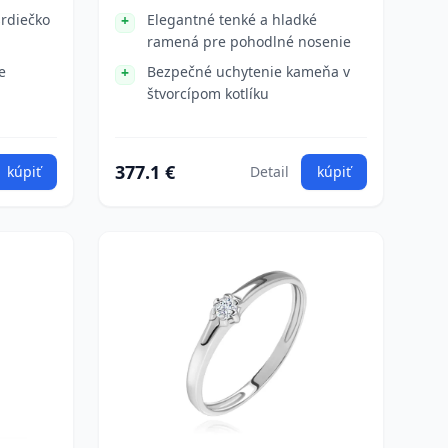
srdiečko
Elegantné tenké a hladké
ramená pre pohodlné nosenie
e
Bezpečné uchytenie kameňa v
štvorcípom kotlíku
377.1 €
kúpiť
Detail
kúpiť