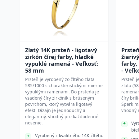
Zlatý 14K prsteň - ligotavý
Prsteň
zirkón čírej farby, hladké
žiariv
vypuklé ramená - Veľkosť:
farby,
58 mm
- Veľk
Prsteň je vyrobený zo žltého zlata
Prsteň j
585/1000 s charakteristickými mierne
zlata (5
vypuklými ramenami. Do prsteňa je
ramenam
vsadený číry zirkónik s brúseným
číry bri
povrchom, ktorý vytvára ligotavý
Šperk m
efekt. Dizajn je jednoduchý a
vhodný n
elegantný, vhodný pre každodenné
nosenie.
Vyr
bie
Vyrobený z kvalitného 14K žltého