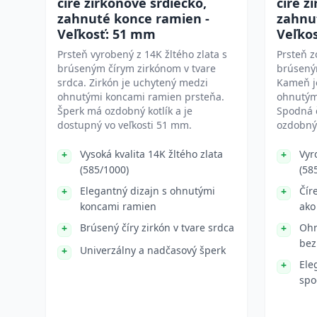
číre zirkónové srdiečko,
číre z
zahnuté konce ramien -
zahnu
Veľkosť: 51 mm
Veľko
Prsteň vyrobený z 14K žltého zlata s
Prsteň z
brúseným čírym zirkónom v tvare
brúseným
srdca. Zirkón je uchytený medzi
Kameň j
ohnutými koncami ramien prsteňa.
ohnutým
Šperk má ozdobný kotlík a je
Spodná 
dostupný vo veľkosti 51 mm.
ozdobný
Vysoká kvalita 14K žltého zlata
Vyr
(585/1000)
(58
Elegantný dizajn s ohnutými
Čír
koncami ramien
ako
Brúsený číry zirkón v tvare srdca
Ohn
bez
Univerzálny a nadčasový šperk
Ele
spo