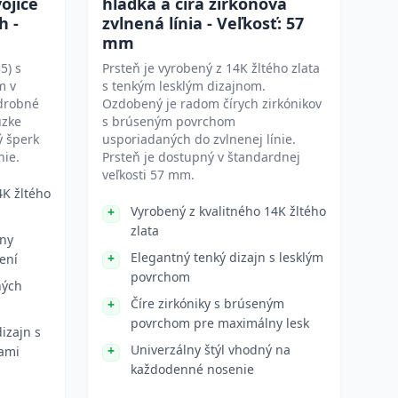
vojice
hladká a číra zirkónová
h -
zvlnená línia - Veľkosť: 57
mm
5) s
Prsteň je vyrobený z 14K žltého zlata
m v
s tenkým lesklým dizajnom.
 drobné
Ozdobený je radom čírych zirkónikov
úzke
s brúseným povrchom
ý šperk
usporiadaných do zvlnenej línie.
ie.
Prsteň je dostupný v štandardnej
veľkosti 57 mm.
4K žltého
Vyrobený z kvalitného 14K žltého
zlata
lny
Elegantný tenký dizajn s lesklým
ení
povrchom
ných
Číre zirkóniky s brúseným
povrchom pre maximálny lesk
izajn s
Univerzálny štýl vhodný na
ami
každodenné nosenie