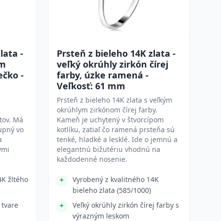
lata -
Prsteň z bieleho 14K zlata -
om
veľký okrúhly zirkón čírej
ečko -
farby, úzke ramená -
Veľkosť: 61 mm
Prsteň z bieleho 14K zlata s veľkým
okrúhlym zirkónom čírej farby.
ntov. Má
Kameň je uchytený v štvorcípom
upný vo
kotlíku, zatiaľ čo ramená prsteňa sú
a
tenké, hladké a lesklé. Ide o jemnú a
ými
elegantnú bižutériu vhodnú na
každodenné nosenie.
4K žltého
Vyrobený z kvalitného 14K
bieleho zlata (585/1000)
 tvare
Veľký okrúhly zirkón čírej farby s
výrazným leskom