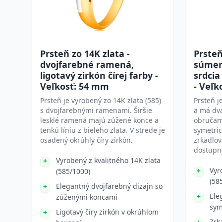
Prsteň zo 14K zlata -
Prsteň
dvojfarebné ramená,
súmer
ligotavý zirkón čírej farby -
srdcia
Veľkosť: 54 mm
- Veľk
Prsteň je vyrobený zo 14K zlata (585)
Prsteň j
s dvojfarebnými ramenami. Širšie
a má dva
lesklé ramená majú zúžené konce a
obručami
tenkú líniu z bieleho zlata. V strede je
symetric
osadený okrúhly číry zirkón.
zrkadlov
dostupný
Vyrobený z kvalitného 14K zlata
Vyr
(585/1000)
(58
Elegantný dvojfarebný dizajn so
Ele
zúženými koncami
sym
Ligotavý číry zirkón v okrúhlom
Zrk