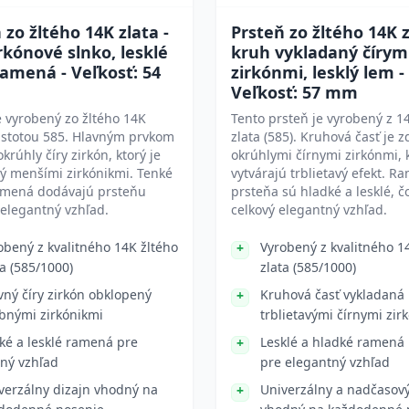
 zo žltého 14K zlata -
Prsteň zo žltého 14K z
irkónové slnko, lesklé
kruh vykladaný čírym
amená - Veľkosť: 54
zirkónmi, lesklý lem -
Veľkosť: 57 mm
e vyrobený zo žltého 14K
Tento prsteň je vyrobený z 1
čistotou 585. Hlavným prvkom
zlata (585). Kruhová časť je 
okrúhly číry zirkón, ktorý je
okrúhlymi čírnymi zirkónmi, 
ý menšími zirkónikmi. Tenké
vytvárajú trblietavý efekt. R
ramená dodávajú prsteňu
prsteňa sú hladké a lesklé, 
elegantný vzhľad.
celkový elegantný vzhľad.
obený z kvalitného 14K žltého
Vyrobený z kvalitného 1
ta (585/1000)
zlata (585/1000)
vný číry zirkón obklopený
Kruhová časť vykladaná
bnými zirkónikmi
trblietavými čírnymi zir
ké a lesklé ramená pre
Lesklé a hladké ramená
ný vzhľad
pre elegantný vzhľad
verzálny dizajn vhodný na
Univerzálny a nadčasový