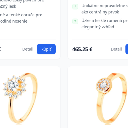
Unikátne nepravidelné 
azný lesk
ako centrálny prvok
né a tenké obruče pre
Úzke a lesklé ramená pr
odlné nosenie
elegantný vzhľad
€
465.25 €
Detail
kúpiť
Detail