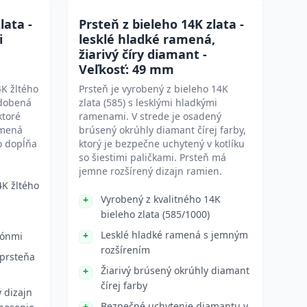
lata -
Prsteň z bieleho 14K zlata -
i
lesklé hladké ramená,
žiarivý číry diamant -
Veľkosť: 49 mm
4K žltého
Prsteň je vyrobený z bieleho 14K
zdobená
zlata (585) s lesklými hladkými
ktoré
ramenami. V strede je osadený
amená
brúsený okrúhly diamant čírej farby,
čo dopĺňa
ktorý je bezpečne uchytený v kotlíku
so šiestimi paličkami. Prsteň má
jemne rozšírený dizajn ramien.
4K žltého
Vyrobený z kvalitného 14K
bieleho zlata (585/1000)
Lesklé hladké ramená s jemným
kónmi
rozšírením
 prsteňa
Žiarivý brúsený okrúhly diamant
čírej farby
 dizajn
Bezpečné uchytenie diamantu v