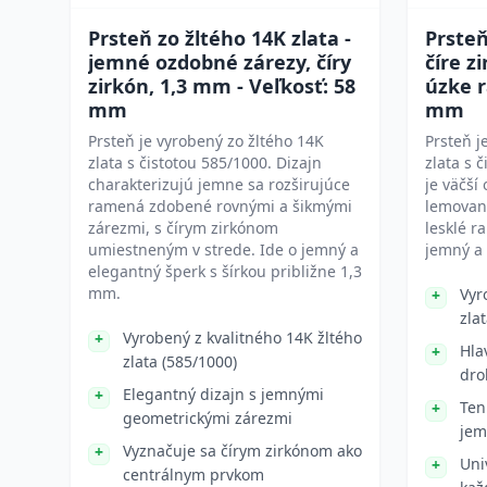
Prsteň zo žltého 14K zlata -
Prsteň
jemné ozdobné zárezy, číry
číre z
zirkón, 1,3 mm - Veľkosť: 58
úzke r
mm
mm
Prsteň je vyrobený zo žltého 14K
Prsteň j
zlata s čistotou 585/1000. Dizajn
zlata s 
charakterizujú jemne sa rozširujúce
je väčší 
ramená zdobené rovnými a šikmými
lemovan
zárezmi, s čírym zirkónom
lesklé 
umiestneným v strede. Ide o jemný a
jemný a 
elegantný šperk s šírkou približne 1,3
mm.
Vyr
zla
Vyrobený z kvalitného 14K žltého
Hla
zlata (585/1000)
dro
Elegantný dizajn s jemnými
Ten
geometrickými zárezmi
jem
Vyznačuje sa čírym zirkónom ako
Uni
centrálnym prvkom