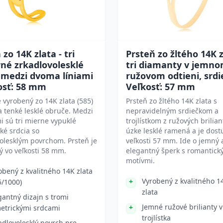
 zo 14K zlata - tri
Prsteň zo žltého 14K z
né zrkadlovolesklé
tri diamanty v jemn
 medzi dvoma líniami
ružovom odtieni, srdi
osť: 58 mm
Veľkosť: 57 mm
e vyrobený zo 14K zlata (585)
Prsteň zo žltého 14K zlata s
 tenké lesklé obruče. Medzi
nepravidelným srdiečkom a
 sú tri mierne vypuklé
trojlístkom z ružových brilia
ké srdcia so
úzke lesklé ramená a je dost
olesklým povrchom. Prsteň je
veľkosti 57 mm. Ide o jemný 
 vo veľkosti 58 mm.
elegantný šperk s romantick
motívmi.
obený z kvalitného 14K zlata
Vyrobený z kvalitného 1
5/1000)
zlata
gantný dizajn s tromi
Jemné ružové brilianty v
etrickými srdcami
trojlístka
adlovolesklý povrch pre