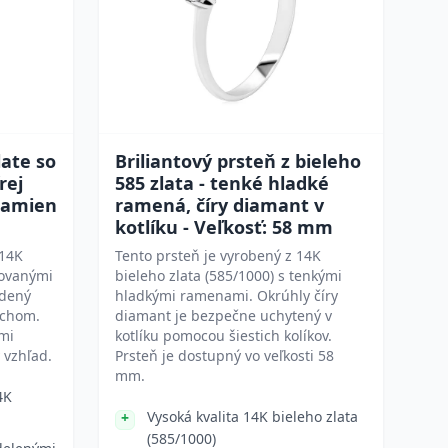
late so
Briliantový prsteň z bieleho
rej
585 zlata - tenké hladké
 ramien
ramená, číry diamant v
kotlíku - Veľkosť: 58 mm
 14K
Tento prsteň je vyrobený z 14K
rovanými
bieleho zlata (585/1000) s tenkými
adený
hladkými ramenami. Okrúhly číry
rchom.
diamant je bezpečne uchytený v
mi
kotlíku pomocou šiestich kolíkov.
 vzhľad.
Prsteň je dostupný vo veľkosti 58
mm.
4K
Vysoká kvalita 14K bieleho zlata
(585/1000)