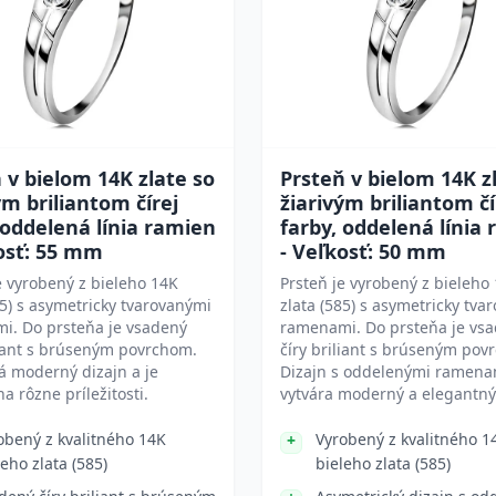
 v bielom 14K zlate so
Prsteň v bielom 14K z
ým briliantom čírej
žiarivým briliantom čí
 oddelená línia ramien
farby, oddelená línia
osť: 55 mm
- Veľkosť: 50 mm
e vyrobený z bieleho 14K
Prsteň je vyrobený z bieleho
85) s asymetricky tvarovanými
zlata (585) s asymetricky tva
i. Do prsteňa je vsadený
ramenami. Do prsteňa je vs
liant s brúseným povrchom.
číry briliant s brúseným pov
á moderný dizajn a je
Dizajn s oddelenými ramena
a rôzne príležitosti.
vytvára moderný a elegantný
obený z kvalitného 14K
Vyrobený z kvalitného 1
leho zlata (585)
bieleho zlata (585)