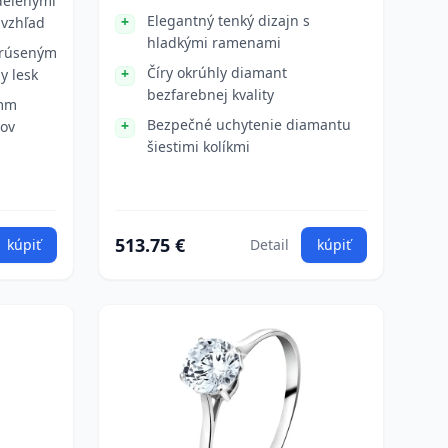
delenými
Elegantný tenký dizajn s
vzhľad
hladkými ramenami
 brúseným
Číry okrúhly diamant
y lesk
bezfarebnej kvality
 mm
Bezpečné uchytenie diamantu
tov
šiestimi kolíkmi
513.75 €
kúpiť
Detail
kúpiť