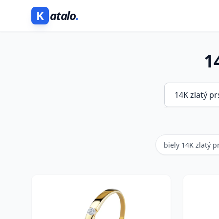
K
atalo
.
1
biely 14K zlatý 