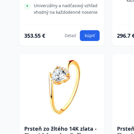
kaž
Univerzálny a nadčasový vzhľad
vhodný na každodenné nosenie
353.55 €
296.7 
Detail
kúpiť
Prsteň zo žltého 14K zlata -
Prsteň