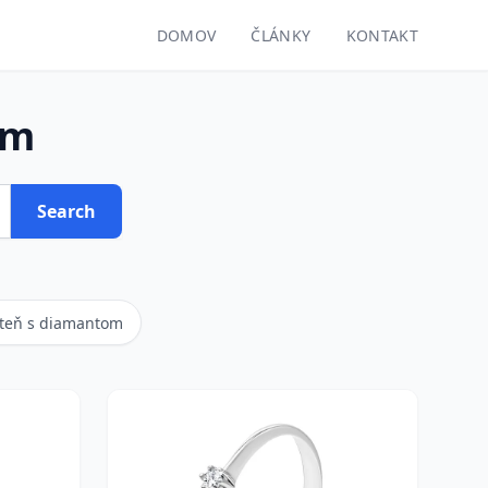
DOMOV
ČLÁNKY
KONTAKT
om
Search
steň s diamantom