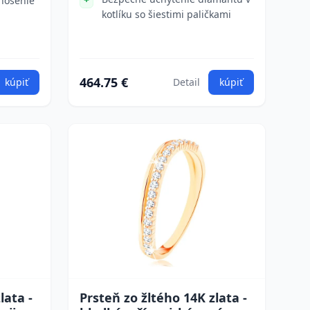
nosenie
kotlíku so šiestimi paličkami
464.75 €
kúpiť
Detail
kúpiť
lata -
Prsteň zo žltého 14K zlata -