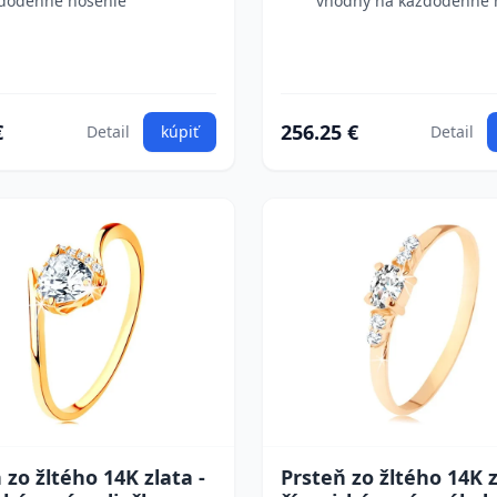
dodenné nosenie
vhodný na každodenné 
€
256.25 €
Detail
kúpiť
Detail
 zo žltého 14K zlata -
Prsteň zo žltého 14K z