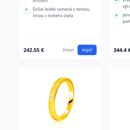
brusení
výr
Širšie lesklé ramená s tenkou
Jem
líniou z bieleho zlata
poh
242.55 €
344.4 
Detail
kúpiť