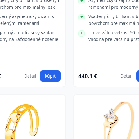
dený číry briliant s brúseným
Asymetrický dizajn s od
rchom pre maximálny lesk
ramenami pre moderný 
erný asymetrický dizajn s
Vsadený číry briliant s
elenými ramenami
povrchom pre maximáln
gantný a nadčasový vzhľad
Univerzálna veľkosť 50
dný na každodenné nosenie
vhodná pre väčšinu prs
€
440.1 €
Detail
kúpiť
Detail