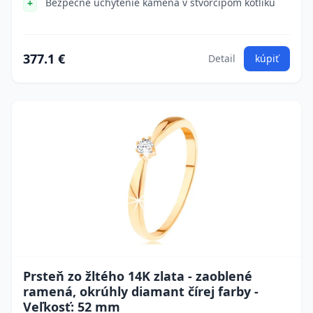
Bezpečné uchytenie kameňa v štvorcípom kotlíku
377.1 €
Detail
kúpiť
Prsteň zo žltého 14K zlata - zaoblené
ramená, okrúhly diamant čírej farby -
Veľkosť: 52 mm