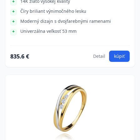
14K zlato vysokej kvality
Číry briliant výnimočného lesku
Moderný dizajn s dvojfarebnými ramenami
Univerzálna veľkosť 53 mm
835.6 €
Detail
kúpiť