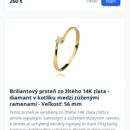
260 €
Detail
kúpiť
Briliantový prsteň zo žltého 14K zlata -
diamant v kotlíku medzi zúženými
ramenami - Veľkosť: 56 mm
Tento prsteň je vyrobený zo žltého 14K zlata (585) s
jemne vypuklým, zahnutým a zúženým dizajnom ramien.
V strede je uchytený okrúhly ligotavý briliant čírej farby
pomocou kotlíkového uchytenia. Prsteň je dostupný vo