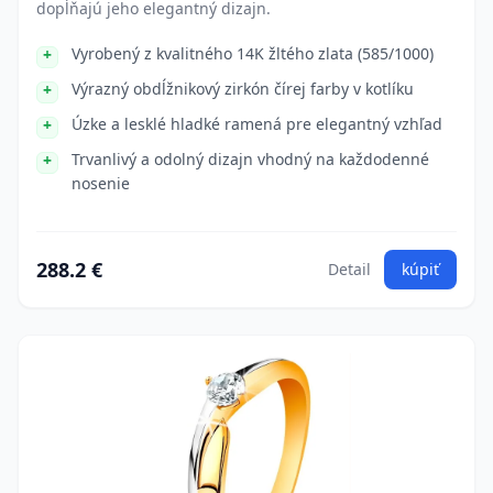
dopĺňajú jeho elegantný dizajn.
Vyrobený z kvalitného 14K žltého zlata (585/1000)
Výrazný obdĺžnikový zirkón čírej farby v kotlíku
Úzke a lesklé hladké ramená pre elegantný vzhľad
Trvanlivý a odolný dizajn vhodný na každodenné
nosenie
288.2 €
Detail
kúpiť