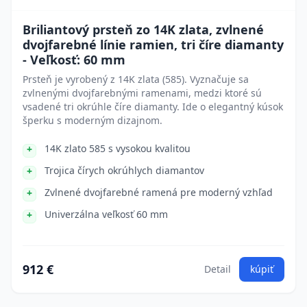
Briliantový prsteň zo 14K zlata, zvlnené
dvojfarebné línie ramien, tri číre diamanty
- Veľkosť: 60 mm
Prsteň je vyrobený z 14K zlata (585). Vyznačuje sa
zvlnenými dvojfarebnými ramenami, medzi ktoré sú
vsadené tri okrúhle číre diamanty. Ide o elegantný kúsok
šperku s moderným dizajnom.
14K zlato 585 s vysokou kvalitou
Trojica čírych okrúhlych diamantov
Zvlnené dvojfarebné ramená pre moderný vzhľad
Univerzálna veľkosť 60 mm
912 €
Detail
kúpiť