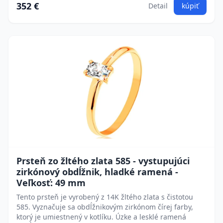
352 €
Detail
kúpiť
Prsteň zo žltého zlata 585 - vystupujúci
zirkónový obdĺžnik, hladké ramená -
Veľkosť: 49 mm
Tento prsteň je vyrobený z 14K žltého zlata s čistotou
585. Vyznačuje sa obdĺžnikovým zirkónom čírej farby,
ktorý je umiestnený v kotlíku. Úzke a lesklé ramená