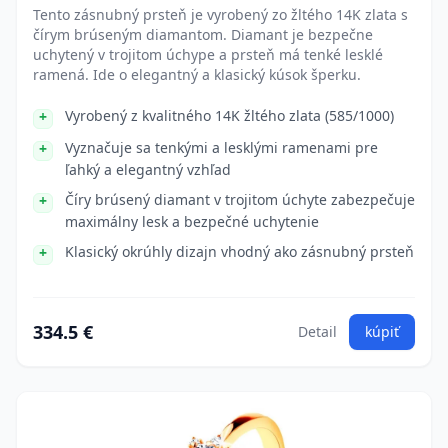
Tento zásnubný prsteň je vyrobený zo žltého 14K zlata s
čírym brúseným diamantom. Diamant je bezpečne
uchytený v trojitom úchype a prsteň má tenké lesklé
ramená. Ide o elegantný a klasický kúsok šperku.
Vyrobený z kvalitného 14K žltého zlata (585/1000)
Vyznačuje sa tenkými a lesklými ramenami pre
ľahký a elegantný vzhľad
Číry brúsený diamant v trojitom úchyte zabezpečuje
maximálny lesk a bezpečné uchytenie
Klasický okrúhly dizajn vhodný ako zásnubný prsteň
334.5 €
Detail
kúpiť