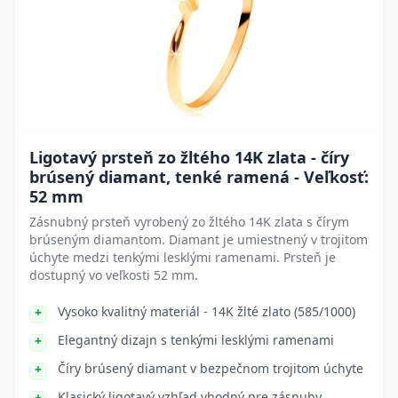
Ligotavý prsteň zo žltého 14K zlata - číry
brúsený diamant, tenké ramená - Veľkosť:
52 mm
Zásnubný prsteň vyrobený zo žltého 14K zlata s čírym
brúseným diamantom. Diamant je umiestnený v trojitom
úchyte medzi tenkými lesklými ramenami. Prsteň je
dostupný vo veľkosti 52 mm.
Vysoko kvalitný materiál - 14K žlté zlato (585/1000)
Elegantný dizajn s tenkými lesklými ramenami
Číry brúsený diamant v bezpečnom trojitom úchyte
Klasický ligotavý vzhľad vhodný pre zásnuby