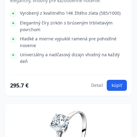
elegantný, vhodný pre každodenné nosenie.
Vyrobený z kvalitného 14K žltého zlata (585/1000)
Elegantný číry zirkón s brúseným trblietavým
povrchom
Hladké a mierne vypuklé ramená pre pohodlné
nosenie
Univerzálny a nadčasový dizajn vhodný na každý
deň
295.7 €
Detail
kúpiť