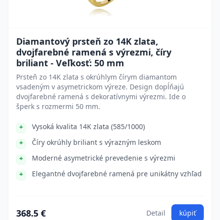
Diamantový prsteň zo 14K zlata,
dvojfarebné ramená s výrezmi, číry
briliant - Veľkosť: 50 mm
Prsteň zo 14K zlata s okrúhlym čírym diamantom
vsadeným v asymetrickom výreze. Design dopĺňajú
dvojfarebné ramená s dekoratívnymi výrezmi. Ide o
šperk s rozmermi 50 mm.
Vysoká kvalita 14K zlata (585/1000)
Číry okrúhly briliant s výrazným leskom
Moderné asymetrické prevedenie s výrezmi
Elegantné dvojfarebné ramená pre unikátny vzhľad
368.5 €
Detail
kúpiť