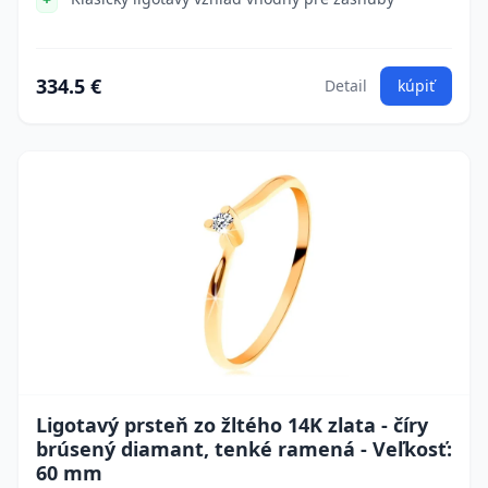
334.5 €
Detail
kúpiť
Ligotavý prsteň zo žltého 14K zlata - číry
brúsený diamant, tenké ramená - Veľkosť:
60 mm