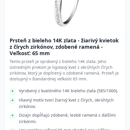
Prsteň z bieleho 14K zlata - žiarivý kvietok
z čírych zirkónov, zdobené ramená -
Veľkosť: 65 mm
Tento prsteň je vyrobený z bieleho 14K zlata. Jeho
ústredným prvkom je ligotavý kvet z okrúhlych čírych
zirkónov, ktorý je doplnený o zdobené ramená. Prsteň je
dostupný v štandardnej veľkosti 65 mm.
Vyrobený z kvalitného 14K bieleho zlata (585/1000).
Hlavný motív tvorí žiarivý kvet z čírych, okrúhlych
zirkónov.
Dizajn dopĺňajú zdobené, lesklé ramená s ďalšími
zirkónmi.