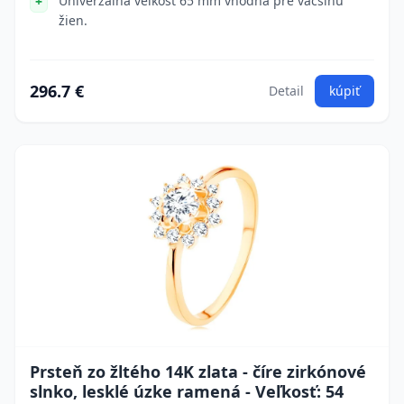
Univerzálna veľkosť 65 mm vhodná pre väčšinu
žien.
296.7 €
Detail
kúpiť
Prsteň zo žltého 14K zlata - číre zirkónové
slnko, lesklé úzke ramená - Veľkosť: 54