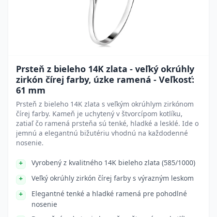
Prsteň z bieleho 14K zlata - veľký okrúhly
zirkón čírej farby, úzke ramená - Veľkosť:
61 mm
Prsteň z bieleho 14K zlata s veľkým okrúhlym zirkónom
čírej farby. Kameň je uchytený v štvorcípom kotlíku,
zatiaľ čo ramená prsteňa sú tenké, hladké a lesklé. Ide o
jemnú a elegantnú bižutériu vhodnú na každodenné
nosenie.
Vyrobený z kvalitného 14K bieleho zlata (585/1000)
Veľký okrúhly zirkón čírej farby s výrazným leskom
Elegantné tenké a hladké ramená pre pohodlné
nosenie