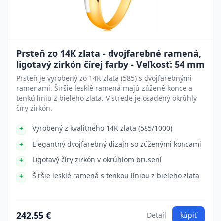
Prsteň zo 14K zlata - dvojfarebné ramená,
ligotavý zirkón čírej farby - Veľkosť: 54 mm
Prsteň je vyrobený zo 14K zlata (585) s dvojfarebnými
ramenami. Širšie lesklé ramená majú zúžené konce a
tenkú líniu z bieleho zlata. V strede je osadený okrúhly
číry zirkón.
Vyrobený z kvalitného 14K zlata (585/1000)
Elegantný dvojfarebný dizajn so zúženými koncami
Ligotavý číry zirkón v okrúhlom brusení
Širšie lesklé ramená s tenkou líniou z bieleho zlata
242.55 €
Detail
kúpiť