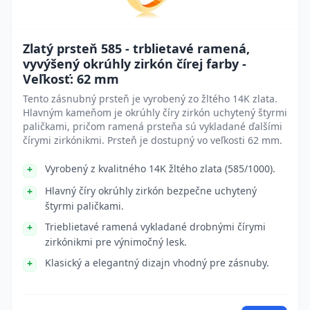
Zlatý prsteň 585 - trblietavé ramená,
vyvýšený okrúhly zirkón čírej farby -
Veľkosť: 62 mm
Tento zásnubný prsteň je vyrobený zo žltého 14K zlata.
Hlavným kameňom je okrúhly číry zirkón uchytený štyrmi
paličkami, pričom ramená prsteňa sú vykladané ďalšími
čírymi zirkónikmi. Prsteň je dostupný vo veľkosti 62 mm.
Vyrobený z kvalitného 14K žltého zlata (585/1000).
Hlavný číry okrúhly zirkón bezpečne uchytený
štyrmi paličkami.
Trieblietavé ramená vykladané drobnými čírymi
zirkónikmi pre výnimočný lesk.
Klasický a elegantný dizajn vhodný pre zásnuby.