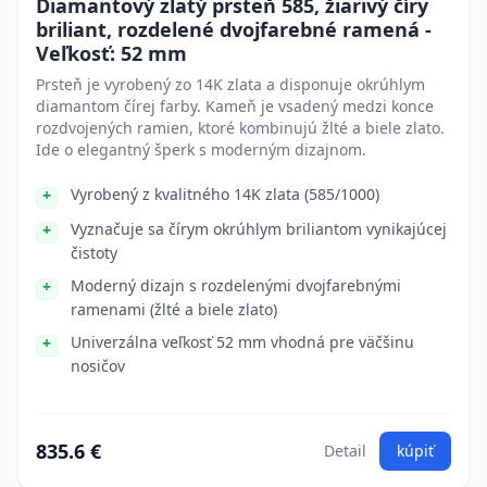
Diamantový zlatý prsteň 585, žiarivý číry
briliant, rozdelené dvojfarebné ramená -
Veľkosť: 52 mm
Prsteň je vyrobený zo 14K zlata a disponuje okrúhlym
diamantom čírej farby. Kameň je vsadený medzi konce
rozdvojených ramien, ktoré kombinujú žlté a biele zlato.
Ide o elegantný šperk s moderným dizajnom.
Vyrobený z kvalitného 14K zlata (585/1000)
Vyznačuje sa čírym okrúhlym briliantom vynikajúcej
čistoty
Moderný dizajn s rozdelenými dvojfarebnými
ramenami (žlté a biele zlato)
Univerzálna veľkosť 52 mm vhodná pre väčšinu
nosičov
835.6 €
Detail
kúpiť