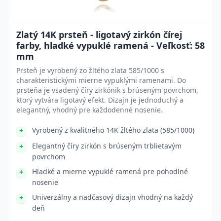
Zlatý 14K prsteň - ligotavý zirkón čírej
farby, hladké vypuklé ramená - Veľkosť: 58
mm
Prsteň je vyrobený zo žltého zlata 585/1000 s
charakteristickými mierne vypuklými ramenami. Do
prsteňa je vsadený číry zirkónik s brúseným povrchom,
ktorý vytvára ligotavý efekt. Dizajn je jednoduchý a
elegantný, vhodný pre každodenné nosenie.
Vyrobený z kvalitného 14K žltého zlata (585/1000)
Elegantný číry zirkón s brúseným trblietavým
povrchom
Hladké a mierne vypuklé ramená pre pohodlné
nosenie
Univerzálny a nadčasový dizajn vhodný na každý
deň