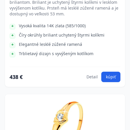
briliantom. Briliant je uchytený štyrmi kolíkmi v lesklom
vyvýšenom kotlíku. Prsteň má lesklé zúžené ramená a je
dostupný vo veľkosti 53 mm.
Vysoká kvalita 14K zlata (585/1000)
Číry okrúhly briliant uchytený štyrmi kolíkmi
Elegantné lesklé zúžené ramená
Trblietavý dizajn s vyvýšeným kotlíkom
438 €
Detail
kúpiť