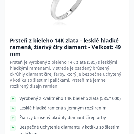
Prsteň z bieleho 14K zlata - lesklé hladké
ramená, žiarivý číry diamant - Veľkosť: 49
mm
Prsteň je vyrobený z bieleho 14K zlata (585) s lesklými
hladkými ramenami. V strede je osadený brúsený
okrúhly diamant čírej farby, ktorý je bezpečne uchytený
v kotlíku so šiestimi paličkami. Prsteň má jemne
rozšírený dizajn ramien.
Vyrobený z kvalitného 14K bieleho zlata (585/1000)
Lesklé hladké ramená s jemným rozšírením
Žiarivý brúsený okrúhly diamant čírej farby
Bezpečné uchytenie diamantu v kotlíku so šiestimi
paličkami