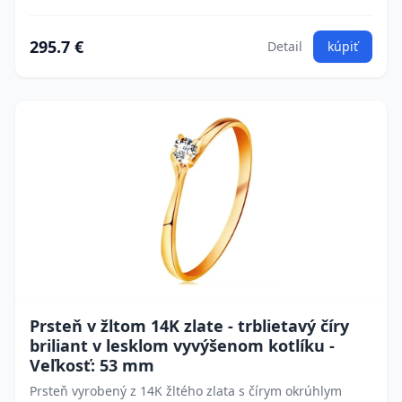
295.7 €
Detail
kúpiť
Prsteň v žltom 14K zlate - trblietavý číry
briliant v lesklom vyvýšenom kotlíku -
Veľkosť: 53 mm
Prsteň vyrobený z 14K žltého zlata s čírym okrúhlym