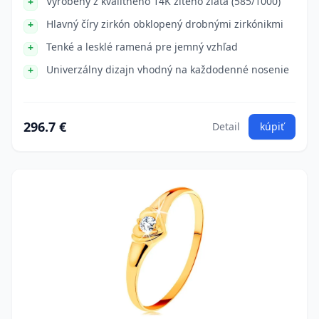
Vyrobený z kvalitného 14K žltého zlata (585/1000)
Hlavný číry zirkón obklopený drobnými zirkónikmi
Tenké a lesklé ramená pre jemný vzhľad
Univerzálny dizajn vhodný na každodenné nosenie
296.7 €
Detail
kúpiť