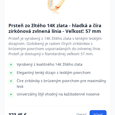
Prsteň zo žltého 14K zlata - hladká a číra
zirkónová zvlnená línia - Veľkosť: 57 mm
Prsteň je vyrobený z 14K žltého zlata s tenkým lesklým
dizajnom. Ozdobený je radom čírych zirkónikov s
brúseným povrchom usporiadaných do zvlnenej línie.
Prsteň je dostupný v štandardnej veľkosti 57 mm.
Vyrobený z kvalitného 14K žltého zlata
Elegantný tenký dizajn s lesklým povrchom
Číre zirkóniky s brúseným povrchom pre maximálny
lesk
Univerzálny štýl vhodný na každodenné nosenie
323.45 €
Detail
kúpiť