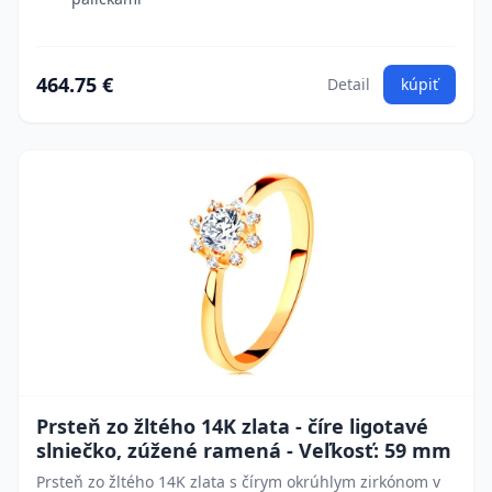
464.75 €
Detail
kúpiť
Prsteň zo žltého 14K zlata - číre ligotavé
slniečko, zúžené ramená - Veľkosť: 59 mm
Prsteň zo žltého 14K zlata s čírym okrúhlym zirkónom v