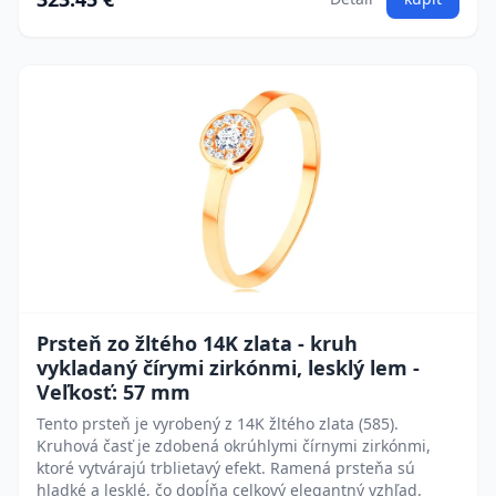
Prsteň zo žltého 14K zlata - kruh
vykladaný čírymi zirkónmi, lesklý lem -
Veľkosť: 57 mm
Tento prsteň je vyrobený z 14K žltého zlata (585).
Kruhová časť je zdobená okrúhlymi čírnymi zirkónmi,
ktoré vytvárajú trblietavý efekt. Ramená prsteňa sú
hladké a lesklé, čo dopĺňa celkový elegantný vzhľad.