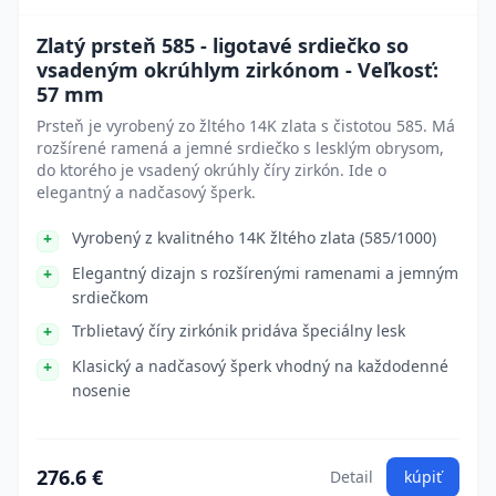
Zlatý prsteň 585 - ligotavé srdiečko so
vsadeným okrúhlym zirkónom - Veľkosť:
57 mm
Prsteň je vyrobený zo žltého 14K zlata s čistotou 585. Má
rozšírené ramená a jemné srdiečko s lesklým obrysom,
do ktorého je vsadený okrúhly číry zirkón. Ide o
elegantný a nadčasový šperk.
Vyrobený z kvalitného 14K žltého zlata (585/1000)
Elegantný dizajn s rozšírenými ramenami a jemným
srdiečkom
Trblietavý číry zirkónik pridáva špeciálny lesk
Klasický a nadčasový šperk vhodný na každodenné
nosenie
276.6 €
Detail
kúpiť