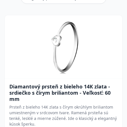
Diamantový prsteň z bieleho 14K zlata -
srdiečko s čírym briliantom - Veľkosť: 60
mm
Prsteň z bieleho 14K zlata s čírym okrúhlym briliantom
umiestneným v srdcovom tvare. Ramená prsteňa sú
tenké, lesklé a mierne zúžené. Ide o klasický a elegantný
kúsok šperku.