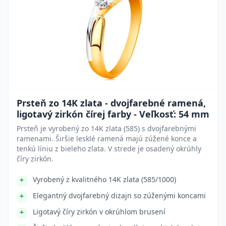
Prsteň zo 14K zlata - dvojfarebné ramená,
ligotavý zirkón čírej farby - Veľkosť: 54 mm
Prsteň je vyrobený zo 14K zlata (585) s dvojfarebnými
ramenami. Širšie lesklé ramená majú zúžené konce a
tenkú líniu z bieleho zlata. V strede je osadený okrúhly
číry zirkón.
Vyrobený z kvalitného 14K zlata (585/1000)
Elegantný dvojfarebný dizajn so zúženými koncami
Ligotavý číry zirkón v okrúhlom brusení