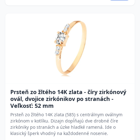
Prsteň zo žltého 14K zlata - číry zirkónový
ovál, dvojice zirkónikov po stranách -
Veľkosť: 52 mm
Prsteň zo žltého 14K zlata (585) s centrálnym oválnym
zirkónom v kotlíku. Dizajn dopĺňajú dve drobné číre
zirkóniky po stranách a úzke hladké ramená. Ide o
klasický šperk vhodný na každodenné nosenie.