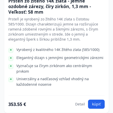
Prsteň zo žltého 14K zlata - jemné
ozdobné zárezy, číry zirkón, 1,3 mm -
Veľkosť: 58 mm
Prsteň je vyrobený zo žltého 14K zlata s čistotou
585/1000. Dizajn charakterizujú jemne sa rozširujúce
ramená zdobené rovnými a šikmými zárezmi, s čírym
zirkónom umiestneným v strede. Ide o jemný a
elegantný šperk s šírkou približne 1,3 mm.
Vyrobený z kvalitného 14K žltého zlata (585/1000)
Elegantný dizajn s jemnými geometrickými zárezmi
Vyznačuje sa čírym zirkónom ako centrálnym
prvkom
Univerzálny a nadčasový vzhľad vhodný na
každodenné nosenie
353.55 €
Detail
kúpiť