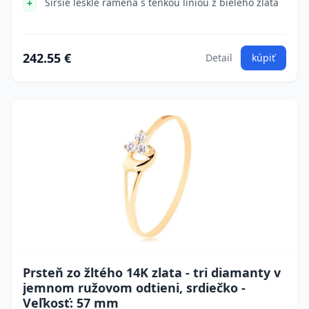
Širšie lesklé ramená s tenkou líniou z bieleho zlata
242.55 €
Detail
kúpiť
Prsteň zo žltého 14K zlata - tri diamanty v
jemnom ružovom odtieni, srdiečko -
Veľkosť: 57 mm