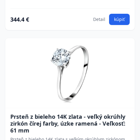
344.4 €
Detail
kúpiť
Prsteň z bieleho 14K zlata - veľký okrúhly
zirkón čírej farby, úzke ramená - Veľkosť:
61 mm
Prsteň z bieleho 14K zlata s veľkým okrúhlym zirkónom