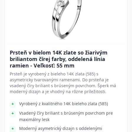
Prsteň v bielom 14K zlate so žiarivým
briliantom čírej farby, oddelená línia
ramien - Veľkosť: 55 mm
Prsteň je vyrobený z bieleho 14K zlata (585) s
asymetricky tvarovanými ramenami. Do prsteňa je
vsadený číry briliant s brúseným povrchom. Šperk má
moderný dizajn a je vhodný na rôzne príležitosti.
Vyrobený z kvalitného 14K bieleho zlata (585)
Vsadený číry briliant s brúseným povrchom pre
maximálny lesk
Moderný asymetrický dizajn s oddelenými