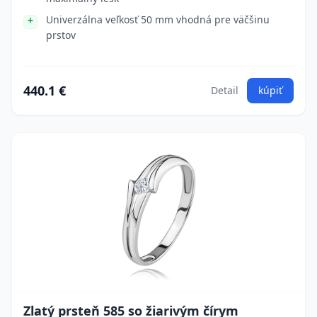
Univerzálna veľkosť 50 mm vhodná pre väčšinu
prstov
440.1 €
Detail
kúpiť
Zlatý prsteň 585 so žiarivým čírym