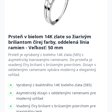
Prsteň v bielom 14K zlate so žiarivým
briliantom čírej farby, oddelená línia
ramien - Veľkosť: 50 mm
Prsteň je vyrobený z bieleho 14K zlata (585) s
asymetricky tvarovanými ramenami. Do prsteňa je
vsadený číry briliant s brúseným povrchom. Dizajn s
oddelenými ramenami vytvára moderný a elegantný
vzhľad.
Vyrobený z kvalitného 14K bieleho zlata (585)
Asymetrický dizajn s oddelenými ramenami pre
moderný vzhľad
Vsadený číry briliant s brúseným povrchom pre
maximálny lesk