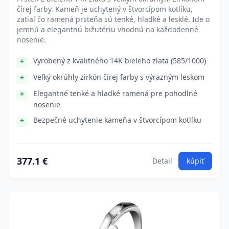
čírej farby. Kameň je uchytený v štvorcípom kotlíku,
zatiaľ čo ramená prsteňa sú tenké, hladké a lesklé. Ide o
jemnú a elegantnú bižutériu vhodnú na každodenné
nosenie.
Vyrobený z kvalitného 14K bieleho zlata (585/1000)
Veľký okrúhly zirkón čírej farby s výrazným leskom
Elegantné tenké a hladké ramená pre pohodlné
nosenie
Bezpečné uchytenie kameňa v štvorcípom kotlíku
377.1 €
Detail
kúpiť