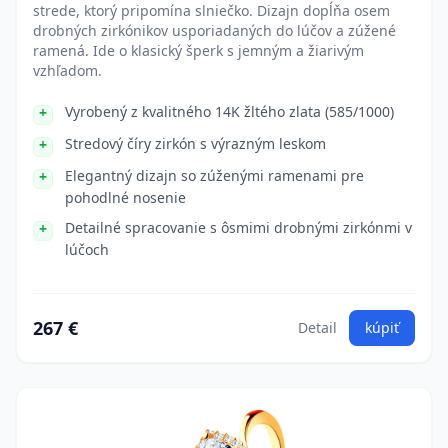
strede, ktorý pripomína slniečko. Dizajn dopĺňa osem
drobných zirkónikov usporiadaných do lúčov a zúžené
ramená. Ide o klasický šperk s jemným a žiarivým
vzhľadom.
Vyrobený z kvalitného 14K žltého zlata (585/1000)
Stredový číry zirkón s výrazným leskom
Elegantný dizajn so zúženými ramenami pre
pohodlné nosenie
Detailné spracovanie s ôsmimi drobnými zirkónmi v
lúčoch
267 €
Detail
kúpiť