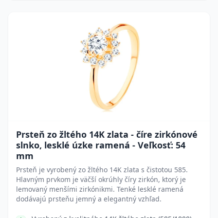
Prsteň zo žltého 14K zlata - číre zirkónové
slnko, lesklé úzke ramená - Veľkosť: 54
mm
Prsteň je vyrobený zo žltého 14K zlata s čistotou 585.
Hlavným prvkom je väčší okrúhly číry zirkón, ktorý je
lemovaný menšími zirkónikmi. Tenké lesklé ramená
dodávajú prsteňu jemný a elegantný vzhľad.