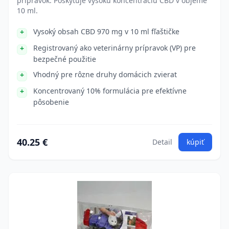
prípravok. Poskytuje vysokú koncentráciu CBD v objeme
10 ml.
Vysoký obsah CBD 970 mg v 10 ml fľaštičke
Registrovaný ako veterinárny prípravok (VP) pre
bezpečné použitie
Vhodný pre rôzne druhy domácich zvierat
Koncentrovaný 10% formulácia pre efektívne
pôsobenie
40.25 €
Detail
kúpiť