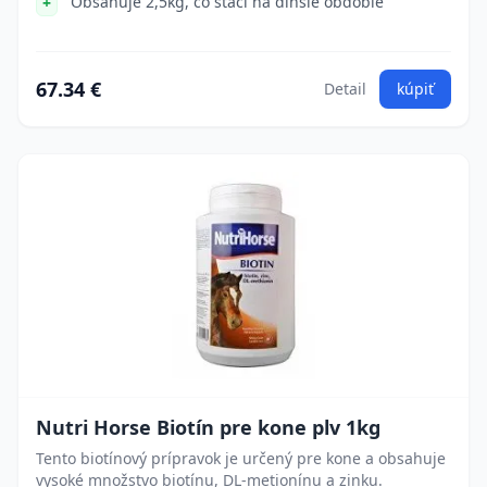
Obsahuje 2,5kg, čo stačí na dlhšie obdobie
67.34 €
Detail
kúpiť
Nutri Horse Biotín pre kone plv 1kg
Tento biotínový prípravok je určený pre kone a obsahuje
vysoké množstvo biotínu, DL-metionínu a zinku.