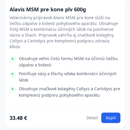
Alavis MSM pre kone plv 600g
Veterinárny prípravok Alavis MSM pre kone slúži na
liečbu zápalov a bolesti pohybového aparátu. Obsahuje
čistý MSM a kombináciu účinných látok na posilnenie
väzov a šliach. Prípravok zahŕňa aj značkové kolagény
Collyss a Cartidyss pre komplexnú podporu zdravia
kĺbov.
Obsahuje veľmi čistú formu MSM na účinnú liečbu
zápalov a bolesti
Posilňuje väzy a šľachy vďaka kombinácii účinných
látok
Obsahuje značkové kolagény Collyss a Cartidyss pre
komplexnú podporu pohybového aparátu
33.48 €
Detail
kúpiť