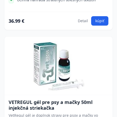
36.99 €
Detail
kúpiť
VETREGUL gél pre psy a mačky 50ml
injekčná striekačka
VetRegul gél je doplnok stravy pre psov a mačky vo