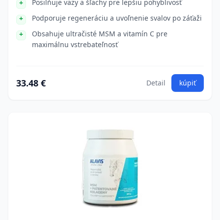
Posilňuje väzy a šľachy pre lepšiu pohyblivosť
Podporuje regeneráciu a uvoľnenie svalov po záťaži
Obsahuje ultračisté MSM a vitamín C pre
maximálnu vstrebateľnosť
33.48 €
Detail
kúpiť