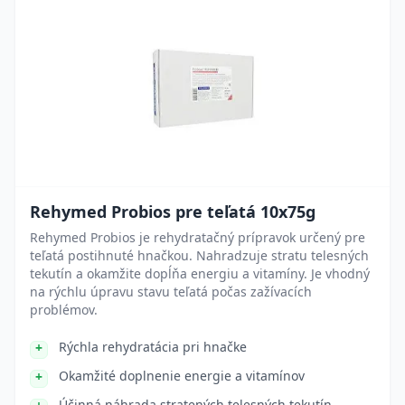
Rehymed Probios pre teľatá 10x75g
Rehymed Probios je rehydratačný prípravok určený pre
teľatá postihnuté hnačkou. Nahradzuje stratu telesných
tekutín a okamžite dopĺňa energiu a vitamíny. Je vhodný
na rýchlu úpravu stavu teľatá počas zažívacích
problémov.
Rýchla rehydratácia pri hnačke
Okamžité doplnenie energie a vitamínov
Účinná náhrada stratených telesných tekutín