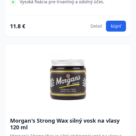
Vysoká fixácia pre trvanlivý a odolný účes.
11.8 €
Detail
kúpiť
Morgan's Strong Wax silný vosk na vlasy
120 ml
Morgan's Strong Wax je silný stylingový vosk na vlasy s