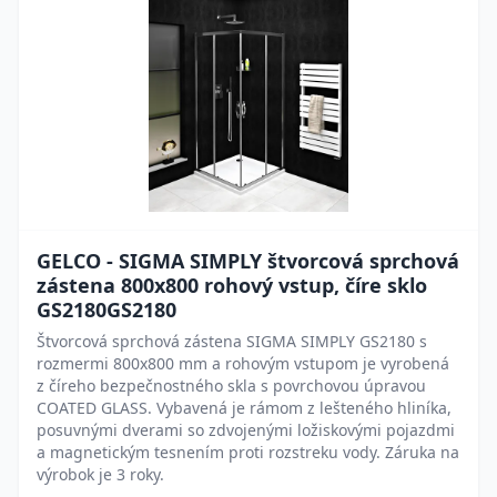
GELCO - SIGMA SIMPLY štvorcová sprchová
zástena 800x800 rohový vstup, číre sklo
GS2180GS2180
Štvorcová sprchová zástena SIGMA SIMPLY GS2180 s
rozmermi 800x800 mm a rohovým vstupom je vyrobená
z číreho bezpečnostného skla s povrchovou úpravou
COATED GLASS. Vybavená je rámom z lešteného hliníka,
posuvnými dverami so zdvojenými ložiskovými pojazdmi
a magnetickým tesnením proti rozstreku vody. Záruka na
výrobok je 3 roky.