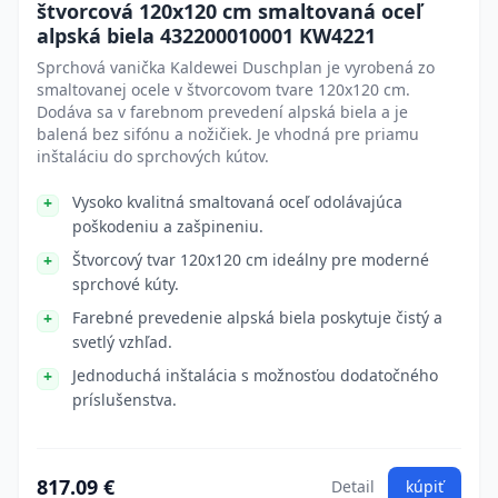
štvorcová 120x120 cm smaltovaná oceľ
alpská biela 432200010001 KW4221
Sprchová vanička Kaldewei Duschplan je vyrobená zo
smaltovanej ocele v štvorcovom tvare 120x120 cm.
Dodáva sa v farebnom prevedení alpská biela a je
balená bez sifónu a nožičiek. Je vhodná pre priamu
inštaláciu do sprchových kútov.
Vysoko kvalitná smaltovaná oceľ odolávajúca
poškodeniu a zašpineniu.
Štvorcový tvar 120x120 cm ideálny pre moderné
sprchové kúty.
Farebné prevedenie alpská biela poskytuje čistý a
svetlý vzhľad.
Jednoduchá inštalácia s možnosťou dodatočného
príslušenstva.
817.09 €
Detail
kúpiť