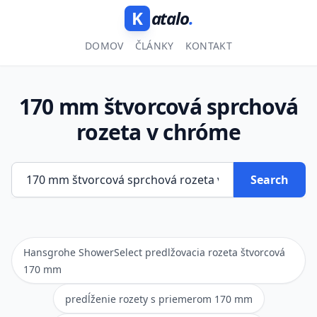
K
atalo
.
DOMOV
ČLÁNKY
KONTAKT
170 mm štvorcová sprchová
rozeta v chróme
Search
Hansgrohe ShowerSelect predlžovacia rozeta štvorcová
170 mm
predĺženie rozety s priemerom 170 mm