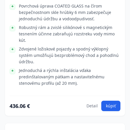
Povrchová úprava COATED GLASS na čírom
bezpečnostnom skle hrúbky 6 mm zabezpečuje
jednoduchú údržbu a vodoodpudivosť.
Robustný rám a zvislé silikónové s magnetickým
tesnením účinne zabraňujú rozstreku vody mimo
kút.
Zdvojené ložiskové pojazdy a spodný výklopný
systém umožňujú bezproblémový chod a pohodlnú
údržbu.
Jednoduchá a rýchla inštalácia vďaka
predinštalovaným pätkam a nastaviteľnému
stenovému profilu (až 20 mm).
436.06 €
Detail
kúpiť