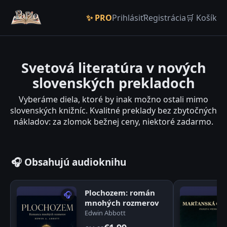
✨ PRO
Prihlásiť
Registrácia
🛒 Košík
Svetová literatúra v nových
slovenských prekladoch
Vyberáme diela, ktoré by inak možno ostali mimo
slovenských knižníc. Kvalitné preklady bez zbytočných
nákladov: za zlomok bežnej ceny, niektoré zadarmo.
🎧 Obsahujú audioknihu
Plochozem: román
🎧
mnohých rozmerov
Edwin Abbott