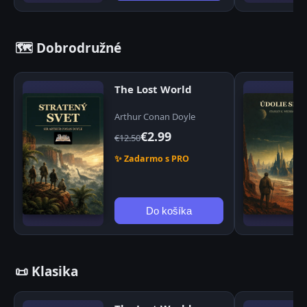
🗺️ Dobrodružné
The Lost World
Arthur Conan Doyle
€2.99
€12.50
✨ Zadarmo s PRO
Do košíka
📜 Klasika