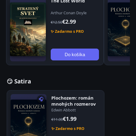
The Lost World
Arthur Conan Doyle
€2.99
€12.50
✨ Zadarmo s PRO
Do košíka
😏 Satira
Plochozem: román
🎧
mnohých rozmerov
Edwin Abbott
€1.99
€11.00
✨ Zadarmo s PRO