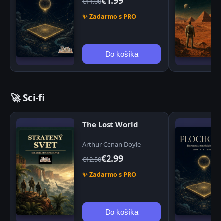
€1.99
€11.00
✨ Zadarmo s PRO
Do košíka
🚀 Sci-fi
The Lost World
Arthur Conan Doyle
€2.99
€12.50
✨ Zadarmo s PRO
Do košíka