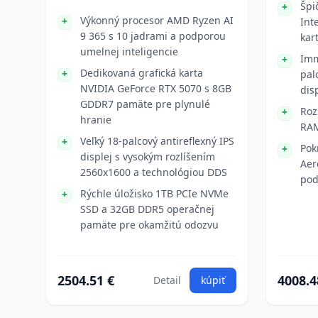
Špi
Výkonný procesor AMD Ryzen AI
Int
9 365 s 10 jadrami a podporou
kar
umelnej inteligencie
Imm
Dedikovaná grafická karta
pal
NVIDIA GeForce RTX 5070 s 8GB
dis
GDDR7 pamäte pre plynulé
Roz
hranie
RAM
Veľký 18-palcový antireflexný IPS
Pok
displej s vysokým rozlíšením
Aer
2560x1600 a technológiou DDS
pod
Rýchle úložisko 1TB PCIe NVMe
SSD a 32GB DDR5 operačnej
pamäte pre okamžitú odozvu
2504.51 €
4008.4
Detail
kúpiť