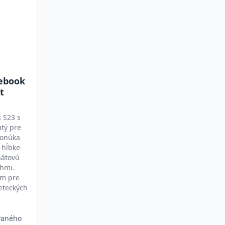
tebook
t
 S23 s
tý pre
Ponúka
 hĺbke
nátovú
ohmi.
om pre
eteckých
ovaného