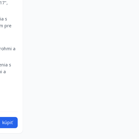
17",
ia s
m pre
á
 rohmi a
enia s
i a
kúpiť