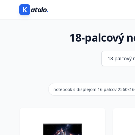
K
atalo
.
18-palcový 
notebook s displejom 16 palcov 2560x160