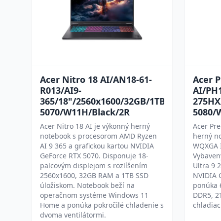
Acer Nitro 18 AI/AN18-61-
Acer P
R013/AI9-
AI/PH
365/18"/2560x1600/32GB/1TB/RTX
275HX
5070/W11H/Black/2R
5080/
Acer Nitro 18 AI je výkonný herný
Acer Pre
notebook s procesorom AMD Ryzen
herný n
AI 9 365 a grafickou kartou NVIDIA
WQXGA I
GeForce RTX 5070. Disponuje 18-
Vybavený
palcovým displejom s rozlíšením
Ultra 9 
2560x1600, 32GB RAM a 1TB SSD
NVIDIA 
úložiskom. Notebook beží na
ponúka 
operačnom systéme Windows 11
DDR5, 2T
Home a ponúka pokročilé chladenie s
chladiac
dvoma ventilátormi.