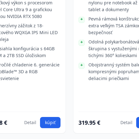
čkový výkon s procesorom
nylonu pre notebook až 
el Core Ultra 9 a grafickou
tablet a dokumenty
tou NVIDIA RTX 5080
Pevná rámová konštrukc
erzívny zážitok z 18-
extra veľkým TSA zámko
cového WQXGA IPS Mini LED
bezpečnosť
pleja
Odolná polykarbonátov
siahla konfigurácia s 64GB
škrupina s vystuženými
 a 2TB SSD úložiskom
tichými 360° kolieskami
ročilé chladenie 6. generácie
Obojstranný systém bal
oBlade™ 3D a RGB
kompresnými popruham
svietenie
deliacimi priečkami
8 €
319.95 €
Detail
kúpiť
Detail