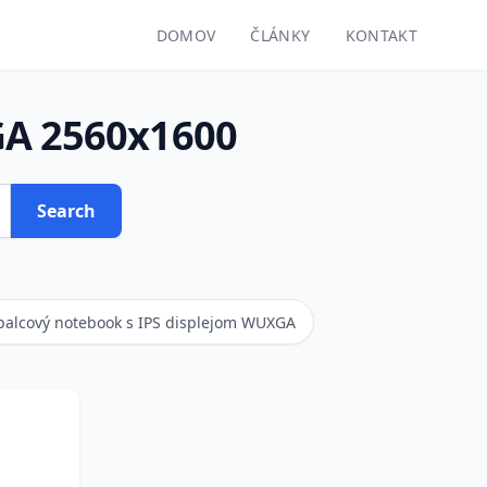
DOMOV
ČLÁNKY
KONTAKT
GA 2560x1600
Search
palcový notebook s IPS displejom WUXGA