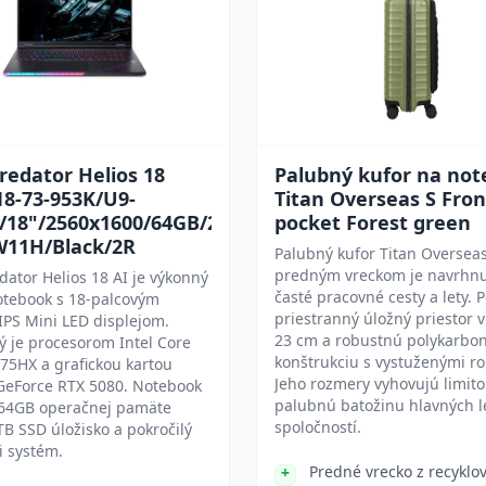
redator Helios 18
Palubný kufor na no
18-73-953K/U9-
Titan Overseas S Fron
/18"/2560x1600/64GB/2TB/RTX
pocket Forest green
W11H/Black/2R
Palubný kufor Titan Overseas
predným vreckom je navrhnu
dator Helios 18 AI je výkonný
časté pracovné cesty a lety. 
otebook s 18-palcovým
priestranný úložný priestor v
PS Mini LED displejom.
23 cm a robustnú polykarbo
 je procesorom Intel Core
konštrukciu s vystuženými r
275HX a grafickou kartou
Jeho rozmery vyhovujú limit
GeForce RTX 5080. Notebook
palubnú batožinu hlavných l
64GB operačnej pamäte
spoločností.
B SSD úložisko a pokročilý
i systém.
Predné vrecko z recykl