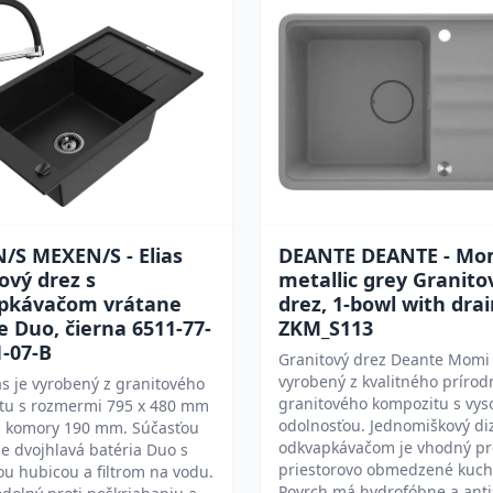
/S MEXEN/S - Elias
DEANTE DEANTE - Mo
ový drez s
metallic grey Granito
pkávačom vrátane
drez, 1-bowl with dra
e Duo, čierna 6511-77-
ZKM_S113
-07-B
Granitový drez Deante Momi 
vyrobený z kvalitného príro
as je vyrobený z granitového
granitového kompozitu s vys
tu s rozmermi 795 x 480 mm
odolnosťou. Jednomiškový di
u komory 190 mm. Súčasťou
odkvapkávačom je vhodný pr
je dvojhlavá batéria Duo s
priestorovo obmedzené kuch
nou hubicou a filtrom na vodu.
Povrch má hydrofóbne a anti