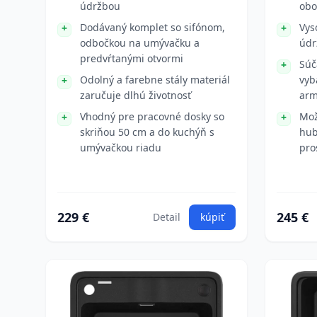
údržbou
obo
Dodávaný komplet so sifónom,
Vys
odbočkou na umývačku a
údr
predvŕtanými otvormi
Súč
Odolný a farebne stály materiál
vyb
zaručuje dlhú životnosť
arm
Vhodný pre pracovné dosky so
Mož
skriňou 50 cm a do kuchýň s
hub
umývačkou riadu
pro
229 €
245 €
Detail
kúpiť