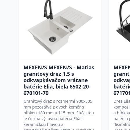
MEXEN/S MEXEN/S - Matias
MEXEN
granitový drez 1.5 s
granit
odkvapkávačom vrátane
odkva
batérie Elia, biela 6502-20-
batéri
670101-70
671701
Granitový drez s rozmermi 900x505
Drez Eli
mm pozostáva z dvoch komôr s
kompozi
hĺbkou 180 mm a 115 mm. Súčasťou
a hĺbko
je čierna výsuvná batéria Elia s
balenia 
keramickou hlavou a
flexibil