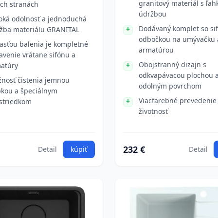
granitový materiál s ľah
ch stranách
údržbou
oká odolnosť a jednoduchá
Dodávaný komplet so si
žba materiálu GRANITAL
odbočkou na umývačku 
asťou balenia je kompletné
armatúrou
avenie vrátane sifónu a
Obojstranný dizajn s
atúry
odkvapávacou plochou 
nosť čistenia jemnou
odolným povrchom
kou a špeciálnym
Viacfarebné prevedenie
striedkom
životnosť
232 €
Detail
kúpiť
Detail