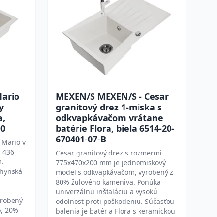
ario
MEXEN/S MEXEN/S - Cesar
y
granitový drez 1-miska s
a,
odkvapkávačom vrátane
50
batérie Flora, biela 6514-20-
670401-07-B
 Mario v
x 436
Cesar granitový drez s rozmermi
m.
775x470x200 mm je jednomiskový
chynská
model s odkvapkávačom, vyrobený z
80% žulového kameniva. Ponúka
univerzálnu inštaláciu a vysokú
yrobený
odolnosť proti poškodeniu. Súčasťou
o, 20%
balenia je batéria Flora s keramickou