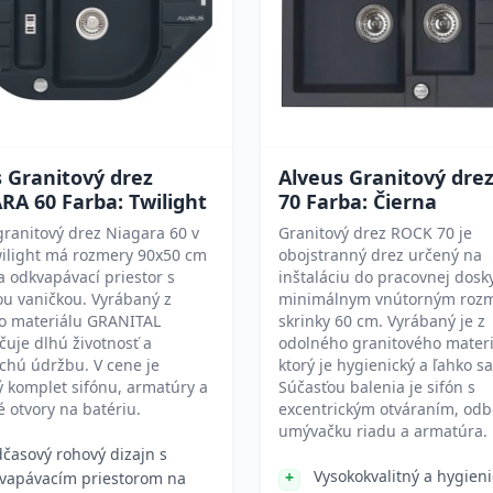
 Granitový drez
Alveus Granitový dre
A 60 Farba: Twilight
70 Farba: Čierna
ranitový drez Niagara 60 v
Granitový drez ROCK 70 je
wilight má rozmery 90x50 cm
obojstranný drez určený na
 odkvapávací priestor s
inštaláciu do pracovnej dosk
u vaničkou. Vyrábaný z
minimálnym vnútorným roz
o materiálu GRANITAL
skrinky 60 cm. Vyrábaný je z
uje dlhú životnosť a
odolného granitového materi
chú údržbu. V cene je
ktorý je hygienický a ľahko sa 
 komplet sifónu, armatúry a
Súčasťou balenia je sifón s
 otvory na batériu.
excentrickým otváraním, odb
umývačku riadu a armatúra.
časový rohový dizajn s
Vysokokvalitný a hygieni
vapávacím priestorom na