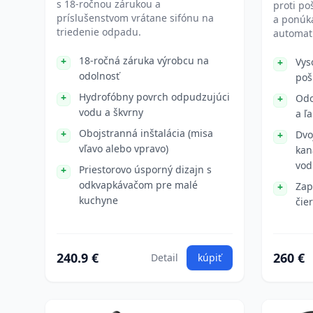
s 18-ročnou zárukou a
proti po
príslušenstvom vrátane sifónu na
a ponúka
triedenie odpadu.
automat
18-ročná záruka výrobcu na
Vys
odolnosť
poš
Hydrofóbny povrch odpudzujúci
Odo
vodu a škvrny
a ľ
Obojstranná inštalácia (misa
Dvo
vľavo alebo vpravo)
kan
vod
Priestorovo úsporný dizajn s
odkvapkávačom pre malé
Zap
kuchyne
čie
240.9 €
260 €
Detail
kúpiť