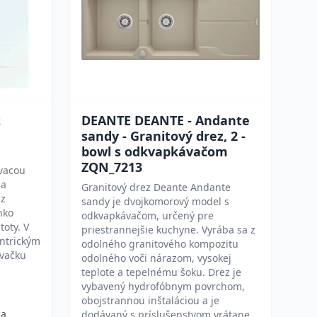
z
DEANTE DEANTE - Andante
sandy - Granitový drez, 2 -
bowl s odkvapkávačom
ZQN_7213
vacou
na
Granitový drez Deante Andante
 z
sandy je dvojkomorový model s
hko
odkvapkávačom, určený pre
toty. V
priestrannejšie kuchyne. Vyrába sa z
entrickým
odolného granitového kompozitu
vačku
odolného voči nárazom, vysokej
teplote a tepelnému šoku. Drez je
vybavený hydrofóbnym povrchom,
obojstrannou inštaláciou a je
 a
dodávaný s príslušenstvom vrátane