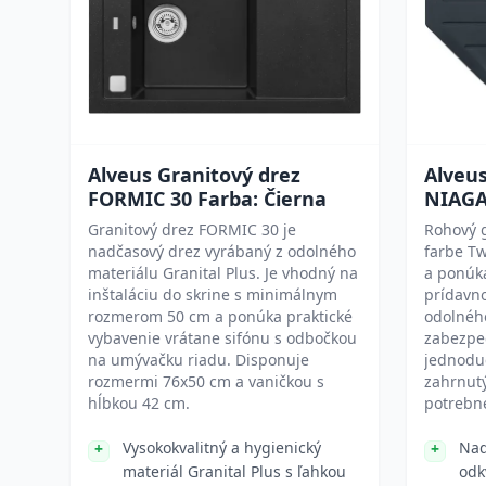
Alveus Granitový drez
Alveus
FORMIC 30 Farba: Čierna
NIAGAR
Granitový drez FORMIC 30 je
Rohový g
nadčasový drez vyrábaný z odolného
farbe T
materiálu Granital Plus. Je vhodný na
a ponúka
inštaláciu do skrine s minimálnym
prídavno
rozmerom 50 cm a ponúka praktické
odolnéh
vybavenie vrátane sifónu s odbočkou
zabezpeč
na umývačku riadu. Disponuje
jednodu
rozmermi 76x50 cm a vaničkou s
zahrnutý
hĺbkou 42 cm.
potrebné
Vysokokvalitný a hygienický
Nad
materiál Granital Plus s ľahkou
odk