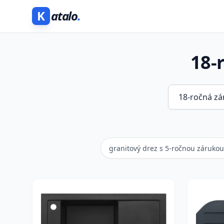
K
atalo
.
18-
granitový drez s 5-ročnou zárukou