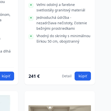
kou
Veľmi odolný a farebne
svetlostály granitový materiál
fónom,
Jednoduchá údržba -
a
nezadržiava nečistoty, čistenie
bežnými prostriedkami
Vhodný do skrinky s minimálnou
a
šírkou 50 cm, obojstranný
 a dlhá
241 €
kúpiť
Detail
kúpiť