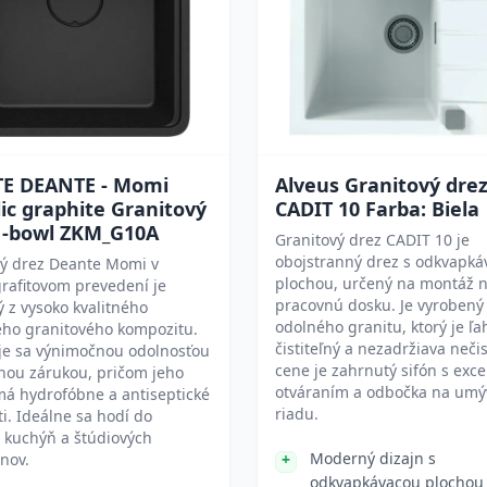
E DEANTE - Momi
Alveus Granitový dre
ic graphite Granitový
CADIT 10 Farba: Biela
 1-bowl ZKM_G10A
Granitový drez CADIT 10 je
obojstranný drez s odkvapká
vý drez Deante Momi v
plochou, určený na montáž 
rafitovom prevedení je
pracovnú dosku. Je vyrobený
 z vysoko kvalitného
odolného granitu, ktorý je ľa
ého granitového kompozitu.
čistiteľný a nezadržiava nečis
je sa výnimočnou odolnosťou
cene je zahrnutý sifón s exc
nou zárukou, pričom jeho
otváraním a odbočka na umý
má hydrofóbne a antiseptické
riadu.
ti. Ideálne sa hodí do
 kuchýň a štúdiových
Moderný dizajn s
nov.
odkvapkávacou plochou