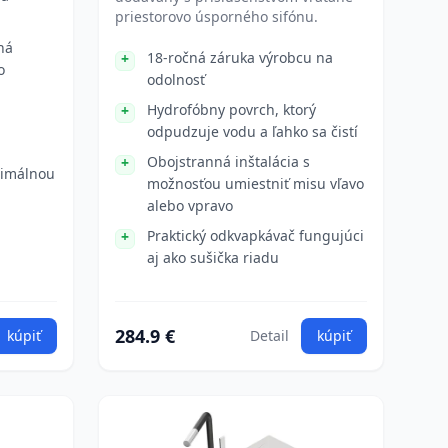
priestorovo úsporného sifónu.
ná
18-ročná záruka výrobcu na
o
odolnosť
Hydrofóbny povrch, ktorý
odpudzuje vodu a ľahko sa čistí
Obojstranná inštalácia s
nimálnou
možnosťou umiestniť misu vľavo
alebo vpravo
Praktický odkvapkávač fungujúci
aj ako sušička riadu
284.9 €
kúpiť
Detail
kúpiť