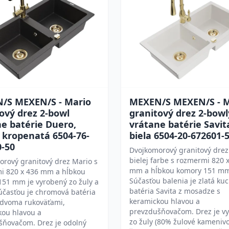
/S MEXEN/S - Mario
MEXEN/S MEXEN/S - M
ový drez 2-bowl
granitový drez 2-bowl
e batérie Duero,
vrátane batérie Savit
 kropenatá 6504-76-
biela 6504-20-672601-
0-50
Dvojkomorový granitový drez
bielej farbe s rozmermi 820 
rový granitový drez Mario s
mm a hĺbkou komory 151 m
i 820 x 436 mm a hĺbkou
Súčasťou balenia je zlatá ku
151 mm je vyrobený zo žuly a
batéria Savita z mosadze s
Súčasťou je chromová batéria
keramickou hlavou a
 dvoma rukoväťami,
prevzdušňovačom. Drez je v
kou hlavou a
zo žuly (80% žulové kameniv
šňovačom. Drez je odolný