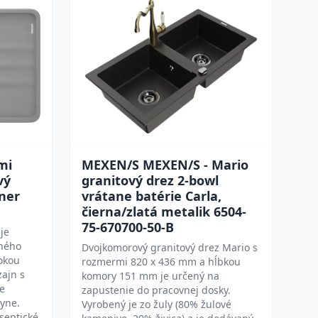
mi
MEXEN/S MEXEN/S - Mario
vý
granitový drez 2-bowl
iner
vrátane batérie Carla,
čierna/zlatá metalik 6504-
75-670700-50-B
je
dného
Dvojkomorový granitový drez Mario s
okou
rozmermi 820 x 436 mm a hĺbkou
zajn s
komory 151 mm je určený na
e
zapustenie do pracovnej dosky.
yne.
Vyrobený je zo žuly (80% žulové
septické