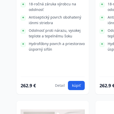
18-ročná záruka výrobcu na
18-
odolnosť
odo
Antiseptický povrch obohatený
Ant
iónmi striebra
ión
Odolnosť proti nárazu, vysokej
Odo
teplote a tepelnému šoku
tep
Hydrofóbny povrch a priestorovo
Hyd
úsporný sifón
úsp
262.9 €
262.9 
Detail
kúpiť