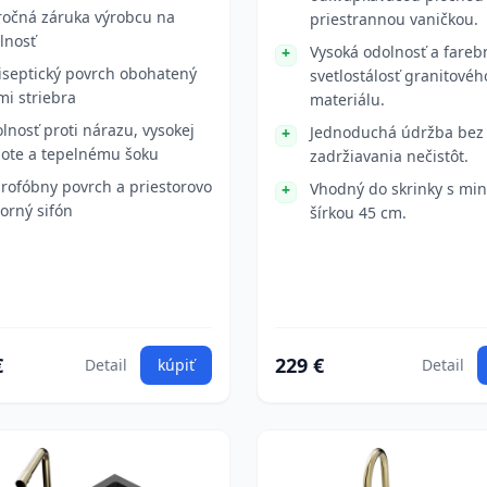
ročná záruka výrobcu na
priestrannou vaničkou.
lnosť
Vysoká odolnosť a fareb
iseptický povrch obohatený
svetlostálosť granitovéh
mi striebra
materiálu.
lnosť proti nárazu, vysokej
Jednoduchá údržba bez
lote a tepelnému šoku
zadržiavania nečistôt.
rofóbny povrch a priestorovo
Vhodný do skrinky s mi
orný sifón
šírkou 45 cm.
€
229 €
Detail
kúpiť
Detail