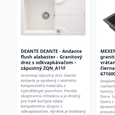
DEANTE DEANTE - Andante
MEXEN
flush alabaster - Granitový
granit
drez s odkvapkávačom -
vrátan
zápustný ZQN_A11F
čierna
67160
Granitový zápustný drez Deante
Andante je vyrobený z odolného
Dvojkomo
kompozitného materiálu s
rozmerm
hydrofóbnym povrchom. Ponúka
komory 
obojstrannú inštaláciu a je vhodný
živice. 
pre malé kuchyne vďaka
Duero s
kompaktnému dizajnu s
keramic
odkvapkávačom. Výrobok je dodávaný
prevzdu