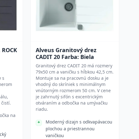
z ROCK
Alveus Granitový drez
CADIT 20 Farba: Biela
Granitový drez CADIT 20 má rozmery
79x50 cm a vaničku s hĺbkou 42,5 cm.
y s
Montuje sa na pracovnú dosku a je
merom
vhodný do skríniek s minimálnym
vnútorným rozmerom 50 cm. V cene
álu,
je zahrnutý sifón s excentrickým
čistí.
otváraním a odbočka na umývačku
riadu.
očka na
Moderný dizajn s odkvapávacou
plochou a priestrannou
cký
vaničkou