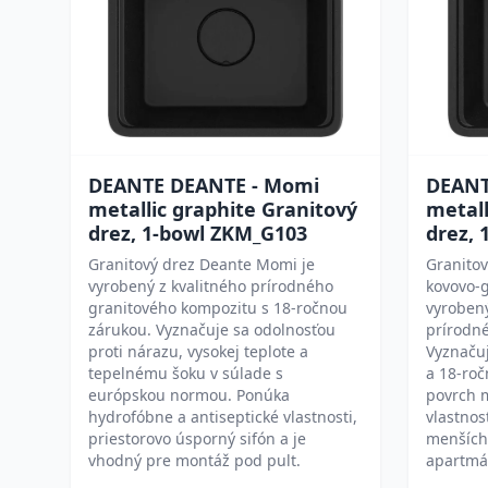
DEANTE DEANTE - Momi
DEANT
metallic graphite Granitový
metall
drez, 1-bowl ZKM_G103
drez,
Granitový drez Deante Momi je
Granito
vyrobený z kvalitného prírodného
kovovo-g
granitového kompozitu s 18-ročnou
vyrobený
zárukou. Vyznačuje sa odolnosťou
prírodn
proti nárazu, vysokej teplote a
Vyznaču
tepelnému šoku v súlade s
a 18-roč
európskou normou. Ponúka
povrch 
hydrofóbne a antiseptické vlastnosti,
vlastnos
priestorovo úsporný sifón a je
menších
vhodný pre montáž pod pult.
apartmá