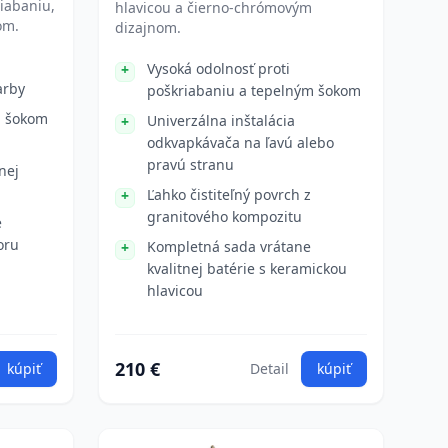
riabaniu,
hlavicou a čierno-chrómovým
om.
dizajnom.
Vysoká odolnosť proti
arby
poškriabaniu a tepelným šokom
m šokom
Univerzálna inštalácia
odkvapkávača na ľavú alebo
pravú stranu
nej
Ľahko čistiteľný povrch z
granitového kompozitu
e
oru
Kompletná sada vrátane
kvalitnej batérie s keramickou
hlavicou
210 €
kúpiť
Detail
kúpiť