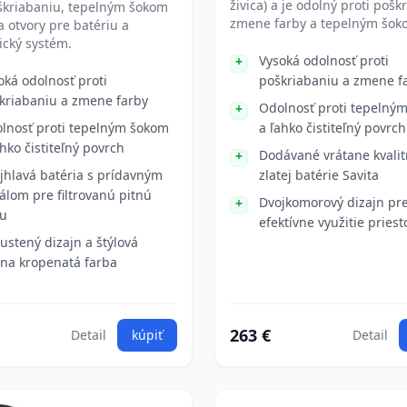
živica) a je odolný proti pošk
škriabaniu, tepelným šokom
zmene farby a tepelným šok
 otvory pre batériu a
ický systém.
Vysoká odolnosť proti
oká odolnosť proti
poškriabaniu a zmene f
kriabaniu a zmene farby
Odolnosť proti tepelný
lnosť proti tepelným šokom
a ľahko čistiteľný povrch
ahko čistiteľný povrch
Dodávané vrátane kvalit
jhlavá batéria s prídavným
zlatej batérie Savita
álom pre filtrovanú pitnú
Dvojkomorový dizajn pr
u
efektívne využitie priest
ustený dizajn a štýlová
rna kropenatá farba
263 €
Detail
kúpiť
Detail