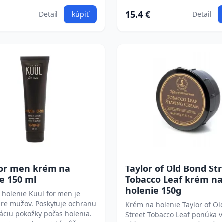
15.4 €
Detail
kúpiť
Detail
for men krém na
Taylor of Old Bond St
e 150 ml
Tobacco Leaf krém n
holenie 150g
holenie Kuul for men je
pre mužov. Poskytuje ochranu
Krém na holenie Taylor of O
áciu pokožky počas holenia.
Street Tobacco Leaf ponúka 