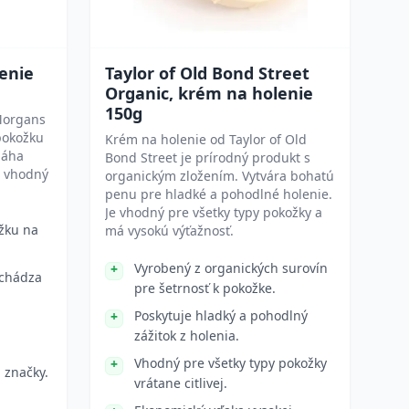
enie
Taylor of Old Bond Street
Organic, krém na holenie
150g
Morgans
pokožku
Krém na holenie od Taylor of Old
máha
Bond Street je prírodný produkt s
e vhodný
organickým zložením. Vytvára bohatú
penu pre hladké a pohodlné holenie.
Je vhodný pre všetky typy pokožky a
žku na
má vysokú výťažnosť.
Vyrobený z organických surovín
dchádza
pre šetrnosť k pokožke.
Poskytuje hladký a pohodlný
zážitok z holenia.
Vhodný pre všetky typy pokožky
j značky.
vrátane citlivej.