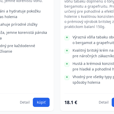
u, jemne korenistú vôňu.
vôňu tabaku doplnenú o tón
bergamotu a grapefruitu. Pr
áni a hydratuje pokožku
určený pre pohodlné a efekt
holenie s kvalitnou konzisten
as holenia
o prémiový výrobok britskej 
ahuje prírodné zložky
praktickom balaní 150g.
eža, jemne korenistá pánska
Výrazná vôňa tabaku o
a
o bergamot a grapefruit
dný pre každodenné
Kvalitný britský krém na
žívanie
pre náročných zákazník
Hustá a krémová konzis
pre hladké a pohodlné 
Vhodný pre všetky typy p
spôsoby holenia
18.1 €
Detail
kúpiť
Detail