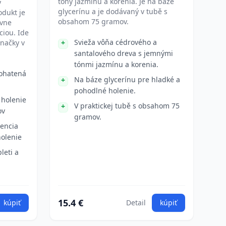
tóny jazmínu a korenia. Je na báze
y
glycerínu a je dodávaný v tubě s
odukt je
obsahom 75 gramov.
ívne
ciou. Ide
Svieža vôňa cédrového a
značky v
santalového dreva s jemnými
tónmi jazmínu a korenia.
bohatená
Na báze glycerínu pre hladké a
pohodlné holenie.
 holenie
V praktickej tubě s obsahom 75
ov
gramov.
tencia
holenie
leti a
15.4 €
kúpiť
Detail
kúpiť