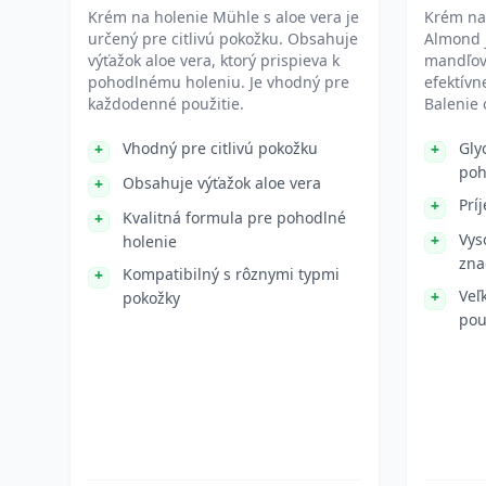
Krém na holenie Mühle s aloe vera je
Krém na
určený pre citlivú pokožku. Obsahuje
Almond j
výťažok aloe vera, ktorý prispieva k
mandľov
pohodlnému holeniu. Je vhodný pre
efektívn
každodenné použitie.
Balenie
Vhodný pre citlivú pokožku
Gly
poh
Obsahuje výťažok aloe vera
Prí
Kvalitná formula pre pohodlné
Vys
holenie
zna
Kompatibilný s rôznymi typmi
Veľ
pokožky
pou