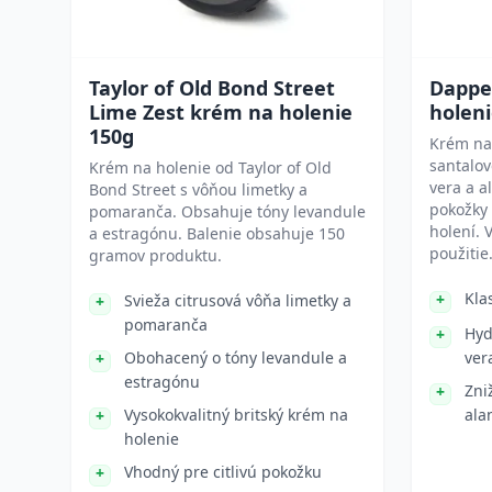
Taylor of Old Bond Street
Dappe
Lime Zest krém na holenie
holeni
150g
Krém na
santalov
Krém na holenie od Taylor of Old
vera a a
Bond Street s vôňou limetky a
pokožky 
pomaranča. Obsahuje tóny levandule
holení.
a estragónu. Balenie obsahuje 150
použitie
gramov produktu.
Kla
Svieža citrusová vôňa limetky a
pomaranča
Hyd
Obohacený o tóny levandule a
ver
estragónu
Zni
Vysokokvalitný britský krém na
ala
holenie
Vhodný pre citlivú pokožku