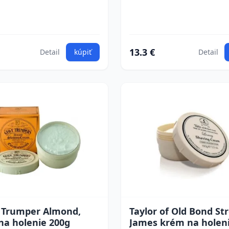
13.3 €
Detail
kúpiť
Detail
. Trumper Almond,
Taylor of Old Bond Str
na holenie 200g
James krém na holen