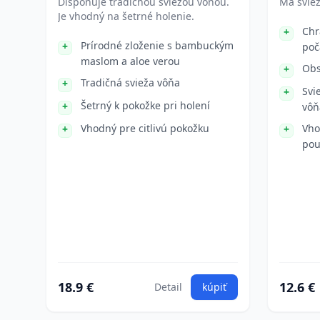
Disponuje tradičnou sviežou vôňou.
Má sviež
Je vhodný na šetrné holenie.
Chr
Prírodné zloženie s bambuckým
poč
maslom a aloe verou
Obs
Tradičná svieža vôňa
Svi
Šetrný k pokožke pri holení
vôň
Vhodný pre citlivú pokožku
Vho
pou
18.9 €
12.6 €
Detail
kúpiť