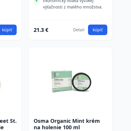
Ekonomický vďaka vysokej
výťažnosti z malého množstva.
21.3 €
kúpiť
Detail
kúpiť
eet St.
Osma Organic Mint krém
ie
na holenie 100 ml