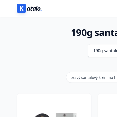
K
atalo
.
190g sant
pravý santalový krém na h