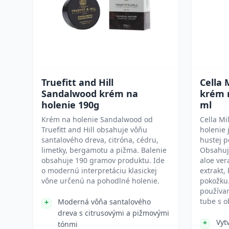
Truefitt and Hill
Cella 
Sandalwood krém na
krém n
holenie 190g
ml
Krém na holenie Sandalwood od
Cella Mi
Truefitt and Hill obsahuje vôňu
holenie 
santalového dreva, citróna, cédru,
hustej p
limetky, bergamotu a pižma. Balenie
Obsahuje
obsahuje 190 gramov produktu. Ide
aloe ver
o modernú interpretáciu klasickej
extrakt,
vône určenú na pohodlné holenie.
pokožku
používan
tube s 
Moderná vôňa santalového
dreva s citrusovými a pižmovými
Vyt
tónmi