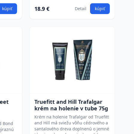
18.9 €
kúpiť
Detail
kúpiť
reet
Truefitt and Hill Trafalgar
a
krém na holenie v tube 75g
Krém na holenie Trafalgar od Truefitt
and Hill má sviežu vôňu cédrového a
ld Bond
santalového dreva doplnenú o jemné
výraznú