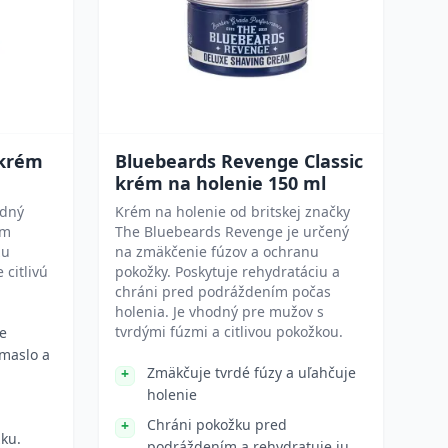
 krém
Bluebeards Revenge Classic
krém na holenie 150 ml
odný
Krém na holenie od britskej značky
ým
The Bluebeards Revenge je určený
žu
na zmäkčenie fúzov a ochranu
 citlivú
pokožky. Poskytuje rehydratáciu a
chráni pred podráždením počas
holenia. Je vhodný pre mužov s
tvrdými fúzmi a citlivou pokožkou.
e
maslo a
Zmäkčuje tvrdé fúzy a uľahčuje
holenie
Chráni pokožku pred
žku.
podráždením a rehydratuje ju