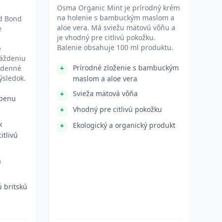
Osma Organic Mint je prírodný krém
na holenie s bambuckým maslom a
ld Bond
aloe vera. Má sviežu mätovú vôňu a
e
je vhodný pre citlivú pokožku.
Balenie obsahuje 100 ml produktu.
é
áždeniu
Prírodné zloženie s bambuckým
odenné
ýsledok.
maslom a aloe vera
Svieža mätová vôňa
 penu
Vhodný pre citlivú pokožku
k
Ekologický a organický produkt
itlivú
a
 britskú