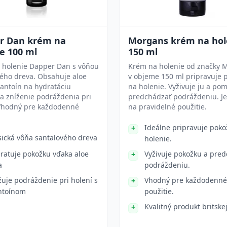
r Dan krém na
Morgans krém na hol
e 100 ml
150 ml
 holenie Dapper Dan s vôňou
Krém na holenie od značky 
ého dreva. Obsahuje aloe
v objeme 150 ml pripravuje 
lantoín na hydratáciu
na holenie. Vyživuje ju a po
a zníženie podráždenia pri
predchádzať podráždeniu. J
 Vhodný pre každodenné
na pravidelné použitie.
.
Ideálne pripravuje poko
sická vôňa santalového dreva
holenie.
ratuje pokožku vďaka aloe
Vyživuje pokožku a pre
a
podráždeniu.
žuje podráždenie pri holení s
Vhodný pre každodenné
ntoínom
použitie.
Kvalitný produkt britske