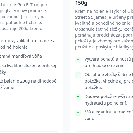
150g
 holenie Geo F. Trumper
e glycerínový produkt s
Krém na holenie Taylor of O
ou vôňou. Je určený na
Street St. James je určený pr
e a pohodlné holenie.
kvalitné a pohodlné holenie.
 obsahuje 200g krému.
Obsahuje šetrné zložky, ktor
pomáhajú predchádzať podr
cerínový základ pre hladké a
pokožky. Je vhodný pre každ
použitie a poskytuje hladký v
odlné holenie
jemná mandľová vôňa
Vytvára bohatú a hustú
oko kvalitné zloženie britskej
pre hladké oholenie.
čky
Obsahuje zložky šetrné 
ké balenie 200g na dlhodobé
pokožke, vhodné aj pre c
žívanie
pokožku.
Dodáva pokožke výživu 
hydratáciu po holení.
Má elegantnú a tradičnú
vôňu.