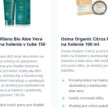
Milano Bio Aloe Vera
Osma Organic Citrus
a holenie v tube 150
na holenie 100 ml
Osma Organic Citrus je prír
krém na holenie s bambuck
lano BIO Aloe Vera krém na
maslom a aloe vera. Má svie
je určený na vytvorenie
citrusovú vôňu. Je vhodný pre
eny pre hladké oholenie.
pokožku.
 prírodné zložky ako BIO
a, olivový olej a bambusový
Prírodný krém na holeni
 ktoré hydratujú a upokojujú
. Je vhodný pre každodenné
obohatený o bambucké 
ie a je balený v praktickej
aloe vera.
objemom 150 ml.
Svieža citrusová vôňa.
vára hustú penu pre hladké
Vhodný pre citlivú poko