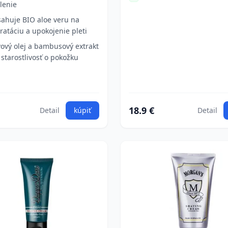
lenie
ahuje BIO aloe veru na
ratáciu a upokojenie pleti
vový olej a bambusový extrakt
 starostlivosť o pokožku
18.9 €
Detail
kúpiť
Detail