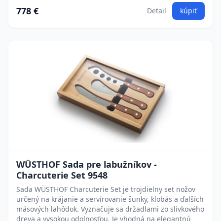
778 €
Detail
kúpiť
WÜSTHOF Sada pre labužníkov -
Charcuterie Set 9548
Sada WÜSTHOF Charcuterie Set je trojdielny set nožov
určený na krájanie a servírovanie šunky, klobás a ďalších
mäsových lahôdok. Vyznačuje sa držadlami zo slivkového
dreva a vysokou odolnosťou. Je vhodná na elegantnú