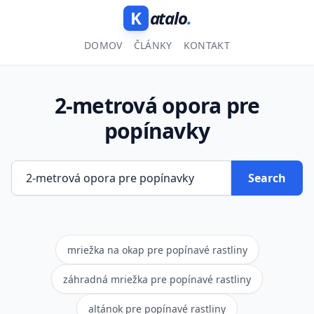
K
atalo
.
DOMOV
ČLÁNKY
KONTAKT
2-metrová opora pre
popínavky
Search
mriežka na okap pre popínavé rastliny
záhradná mriežka pre popínavé rastliny
altánok pre popínavé rastliny