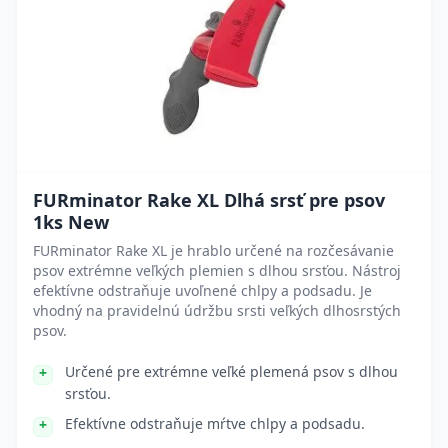
FURminator Rake XL Dlhá srsť pre psov
1ks New
FURminator Rake XL je hrablo určené na rozčesávanie
psov extrémne veľkých plemien s dlhou srsťou. Nástroj
efektívne odstraňuje uvoľnené chlpy a podsadu. Je
vhodný na pravidelnú údržbu srsti veľkých dlhosrstých
psov.
Určené pre extrémne veľké plemená psov s dlhou
srsťou.
Efektívne odstraňuje mŕtve chlpy a podsadu.