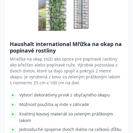
Haushalt international Mřížka na okap na
popínavé rostliny
Mriežka na okap slúži ako opora pre popínavé rastliny
ako břečťan alebo popínavé ruže. Výrobok pozostáva z
dvoch dielov, ktoré sa dajú spojiť a pokryjú 2 metre
okapu. Je vyrobená z kovu so zeleným práškovým lakom
s rozmermi 25 cm x 100 cm na diel.
Vytvorí dekoratívny prvok z obyčajného okapu
Možnosť použitia aj inde v záhrade
Kvalitný kovový materiál so zeleným práškovým
lakom
Jednoduché spojenie dvoch dielov na celkovú dĺžku