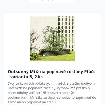
Outsunny Mříž na popínavé rostliny Ptáčci
- varianta B, 2 ks
Dvojica kovových oblúkových mriežok s ptačím motívom
určených na popínavé rastliny. Výrobok má práškový
náter odolný voči korózii a poveternostným
podmienkam. Mriežky sa dajú jednoducho zapichnúť do
zeme alebo pripevniť na stenu.