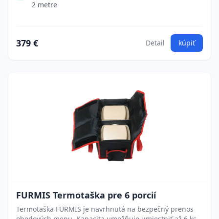
2 metre
379 €
Detail
kúpiť
FURMIS Termotaška pre 6 porcií
Termotaška FURMIS je navrhnutá na bezpečný prenos
obedových menu. Kapacita umožňuje umiestniť až 6 ks