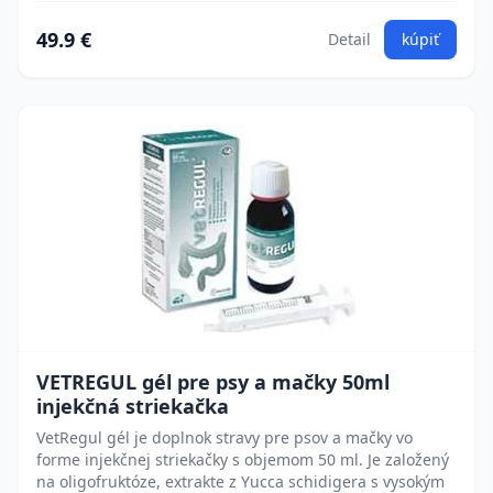
49.9 €
Detail
kúpiť
VETREGUL gél pre psy a mačky 50ml
injekčná striekačka
VetRegul gél je doplnok stravy pre psov a mačky vo
forme injekčnej striekačky s objemom 50 ml. Je založený
na oligofruktóze, extrakte z Yucca schidigera s vysokým