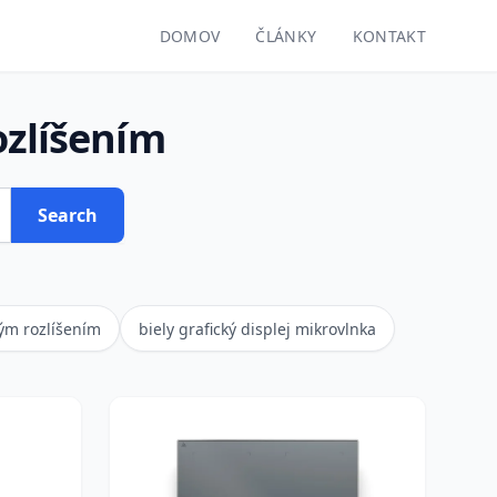
DOMOV
ČLÁNKY
KONTAKT
ozlíšením
Search
kým rozlíšením
biely grafický displej mikrovlnka