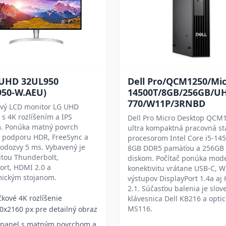
 UHD 32UL950
Dell Pro/QCM1250/Mic
950-W.AEU)
14500T/8GB/256GB/U
770/W11P/3RNBD
ový LCD monitor LG UHD
s 4K rozlíšením a IPS
Dell Pro Micro Desktop QCM1
. Ponúka matný povrch
ultra kompaktná pracovná st
, podporu HDR, FreeSync a
procesorom Intel Core i5-145
 odozvy 5 ms. Vybavený je
8GB DDR5 pamäťou a 256GB
itou Thunderbolt,
diskom. Počítač ponúka mod
ort, HDMI 2.0 a
konektivitu vrátane USB-C, Wi
ickým stojanom.
výstupov DisplayPort 1.4a aj
2.1. Súčasťou balenia je slov
čkové 4K rozlíšenie
klávesnica Dell KB216 a opti
MS116.
0x2160 px pre detailný obraz
 panel s matným povrchom a