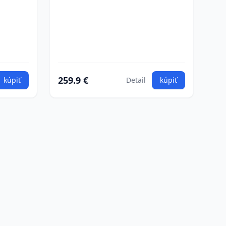
259.9 €
kúpiť
Detail
kúpiť