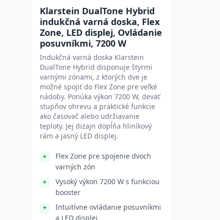
Klarstein DualTone Hybrid
indukčná varná doska, Flex
Zone, LED displej, Ovládanie
posuvníkmi, 7200 W
Indukčná varná doska Klarstein
DualTone Hybrid disponuje štyrmi
varnými zónami, z ktorých dve je
možné spojiť do Flex Zone pre veľké
nádoby. Ponúka výkon 7200 W, deväť
stupňov ohrevu a praktické funkcie
ako časovač alebo udržiavanie
teploty. Jej dizajn dopĺňa hliníkový
rám a jasný LED displej.
Flex Zone pre spojenie dvoch
varných zón
Vysoký výkon 7200 W s funkciou
booster
Intuitívne ovládanie posuvníkmi
a LED displej