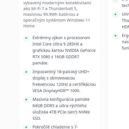
vybavený modernými konektivitami
tec
ako Wi-Fi 7 a Thunderbolt 5,
Uni
masívnou 99.9Wh batériou a
operačným systémom Windows 11
Thu
Home.
HDM
Erg
Extrémny výkon s procesorom
nas
Intel Core Ultra 9 285HX a
fun
grafickou kartou NVIDIA GeForce
RTX 5080 s 16GB GDDR7
pamäte.
Impozantný 18-palcový UHD+
displej s obnovovacou
frekvenciou 120Hz a certifikáciou
VESA DisplayHDR™ 1000.
Masívna konfigurácia pamäte
64GB DDR5 a ultra-rýchleho
úložiska 4TB PCIe Gen5 NVMe
SSD.
Pokročilé chladenie s 7-