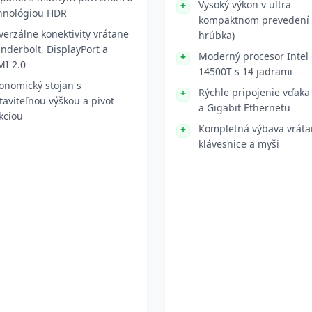
Vysoký výkon v ultra
hnológiou HDR
kompaktnom prevedení
verzálne konektivity vrátane
hrúbka)
nderbolt, DisplayPort a
Moderný procesor Intel 
I 2.0
14500T s 14 jadrami
onomický stojan s
Rýchle pripojenie vďaka 
taviteľnou výškou a pivot
a Gigabit Ethernetu
kciou
Kompletná výbava vrát
klávesnice a myši