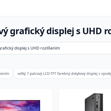
vý grafický displej s UHD r
íšením
veľký 7 palcový LCD-TFT farebný dotykový displej s vyso