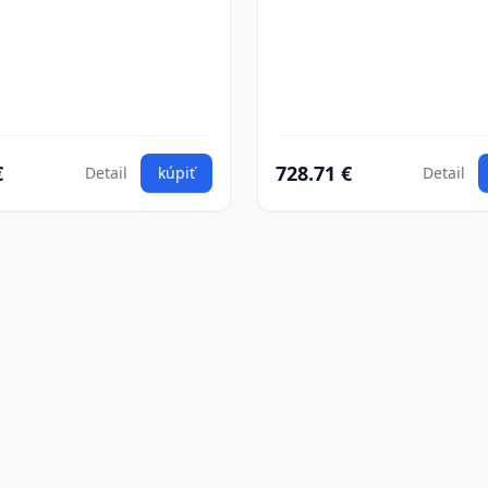
€
728.71 €
Detail
kúpiť
Detail