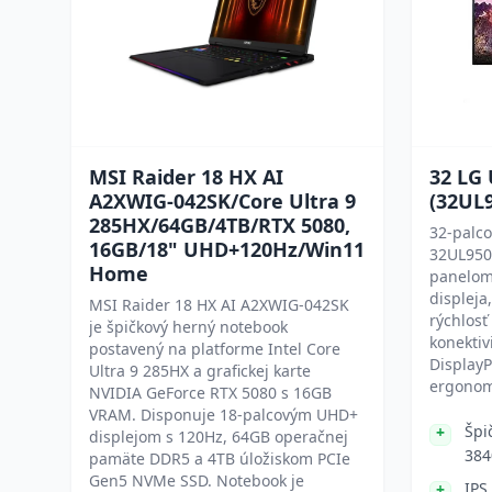
MSI Raider 18 HX AI
32 LG
A2XWIG-042SK/Core Ultra 9
(32UL
285HX/64GB/4TB/RTX 5080,
32-palc
16GB/18" UHD+120Hz/Win11
32UL950 
Home
panelom
displeja
MSI Raider 18 HX AI A2XWIG-042SK
rýchlosť
je špičkový herný notebook
konektiv
postavený na platforme Intel Core
DisplayP
Ultra 9 285HX a grafickej karte
ergonom
NVIDIA GeForce RTX 5080 s 16GB
VRAM. Disponuje 18-palcovým UHD+
Špi
displejom s 120Hz, 64GB operačnej
384
pamäte DDR5 a 4TB úložiskom PCIe
Gen5 NVMe SSD. Notebook je
IPS