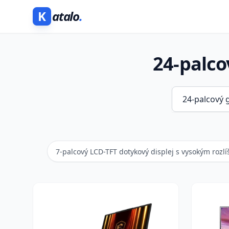
K
atalo
.
24-palco
7-palcový LCD-TFT dotykový displej s vysokým rozl