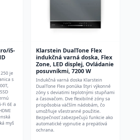
ro/i5-
Klarstein DualTone Flex
HD
indukčná varná doska, Flex
Zone, LED displej, Ovládanie
posuvníkmi, 7200 W
250 je
anica s
Indukčná varná doska Klarstein
00T,
DualTone Flex ponúka štyri výkonné
 SSD
zóny s deviatimi teplotnými stupňami
ernú
a časovačom. Dve flexibilné zóny sa
-Fi 6E a
prispôsobia väčším nádobám, čo
 HDMI
umožňuje všestranné použitie.
enská
Bezpečnosť zabezpečujú funkcie ako
cká myš
automatické vypnutie a prepäťová
ochrana.