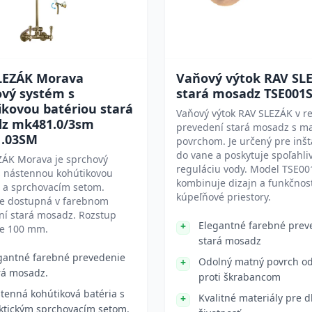
LEZÁK Morava
Vaňový výtok RAV SL
ový systém s
stará mosadz TSE001
ikovou batériou stará
Vaňový výtok RAV SLEZÁK v re
z mk481.0/3sm
prevedení stará mosadz s m
.03SM
povrchom. Je určený pre inšt
do vane a poskytuje spoľahli
ZÁK Morava je sprchový
reguláciu vody. Model TSE0
s nástennou kohútikovou
kombinuje dizajn a funkčnos
u a sprchovacím setom.
kúpeľňové priestory.
je dostupná v farebnom
ní stará mosadz. Rozstup
Elegantné farebné prev
je 100 mm.
stará mosadz
gantné farebné prevedenie
Odolný matný povrch o
rá mosadz.
proti škrabancom
tenná kohútiková batéria s
Kvalitné materiály pre d
ktickým sprchovacím setom.