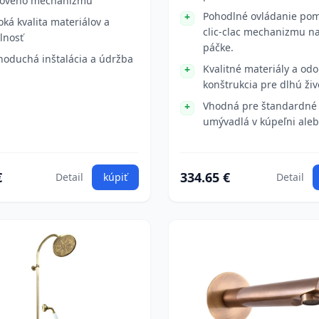
ového mechanizmu
Pohodlné ovládanie po
oká kvalita materiálov a
clic-clac mechanizmu na
lnosť
páčke.
noduchá inštalácia a údržba
Kvalitné materiály a odo
konštrukcia pre dlhú živ
Vhodná pre štandardné
umývadlá v kúpeľni ale
€
334.65 €
Detail
kúpiť
Detail