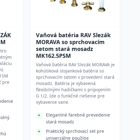
EZÁK
Vaňová batéria RAV Slezák
SM
MORAVA so sprchovacím
setom stará mosadz
tro
MK162.5PSM
atným
aláciu
Vaňová batéria RAV Slezák MORAVA je
vú
kohútiková stojanková batéria so
01SM
sprchovacím setom v provedení stará
ť pre
mosadz. Batéria je vybavená
flexibilnými hadičkami s pripojením
G 1/2. Ide o funkčné riešenie pre
edenie
vybavenie vane.
Elegantné farebné prevedenie
dolný
stará mosadz
Praktický sprchovací set pre
lhú
univerzálne použitie