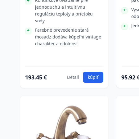
Kohútikové ovládanie pre
pák
jednoduchú a intuitívnu
Vys
reguláciu teploty a prietoku
odo
vody.
Jed
Farebné prevedenie stará
mosadz dodáva kúpeľni vintage
charakter a odolnosť.
193.45 €
95.92 
Detail
kúpiť