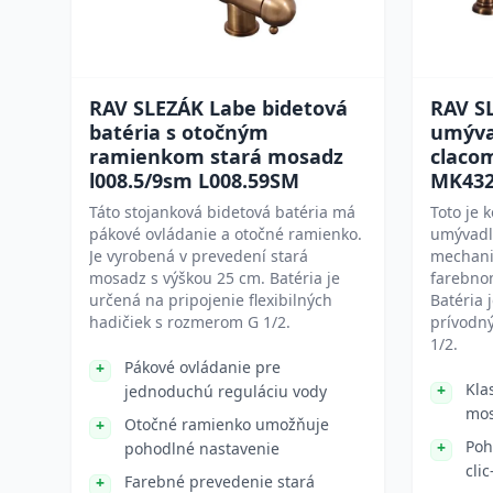
RAV SLEZÁK Labe bidetová
RAV S
batéria s otočným
umývad
ramienkom stará mosadz
claco
l008.5/9sm L008.59SM
MK432
Táto stojanková bidetová batéria má
Toto je 
pákové ovládanie a otočné ramienko.
umývadlo
Je vyrobená v prevedení stará
mechani
mosadz s výškou 25 cm. Batéria je
farebno
určená na pripojenie flexibilných
Batéria 
hadičiek s rozmerom G 1/2.
prívodn
1/2.
Pákové ovládanie pre
Kla
jednoduchú reguláciu vody
mo
Otočné ramienko umožňuje
Poh
pohodlné nastavenie
cli
Farebné prevedenie stará