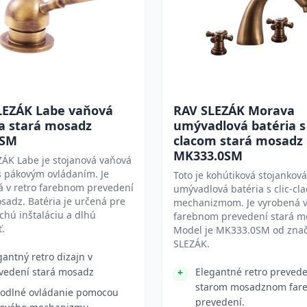
LEZÁK Labe vaňová
RAV SLEZÁK Morava
ia stará mosadz
umývadlová batéria s 
0SM
clacom stará mosadz
MK333.0SM
ÁK Labe je stojanová vaňová
s pákovým ovládaním. Je
Toto je kohútiková stojanková
á v retro farebnom prevedení
umývadlová batéria s clic-cla
sadz. Batéria je určená pre
mechanizmom. Je vyrobená v
hú inštaláciu a dlhú
farebnom prevedení stará m
ť.
Model je MK333.0SM od znač
SLEZÁK.
gantný retro dizajn v
vedení stará mosadz
Elegantné retro prevede
starom mosadznom far
odlné ovládanie pomocou
prevedení.