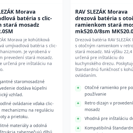
LEZÁK Morava
RAV SLEZÁK Morava
lová batéria s clic-
drezová batéria s ot
m stará mosadz
ramienkom stará mo
.0SM
mk520.0/8sm MK520.
ZÁK Morava je kohútiková
Drezová batéria RAV SLEZÁK
vá umývadlová batéria s clic-
s otočným ramienkom v retro
chanizmom. Je vyrobená v
stará mosadz. Má výšku 22,4
m prevedení stará mosadz.
určená pre inštaláciu do
je určená pre inštaláciu na
kuchynského drezu. Poskytuj
o.
štandardnú funkčnosť s koh
ovládaním.
gantné staromosadzné
Otočné ramienko pre p
vedenie dodáva kúpeľni
používanie
sický vzhľad.
Retro dizajn v provedení
odlné ovládanie vďaka clic-
mosadz
c mechanizmu na reguláciu
loty a prietoku.
Vhodná pre inštaláciu d
litné materiály a odolná
Kompatibilná štandard
štrukcia zabezpečujú dlhú