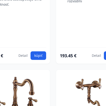
rozvodmi
otnosť.
 €
193.45 €
Detail
kúpiť
Detail