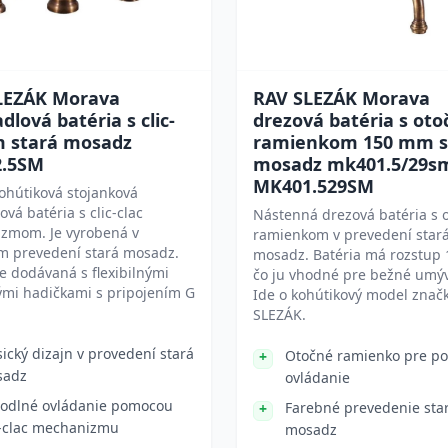
LEZÁK Morava
RAV SLEZÁK Morava
lová batéria s clic-
drezová batéria s ot
m stará mosadz
ramienkom 150 mm s
.5SM
mosadz mk401.5/29s
MK401.529SM
kohútiková stojanková
vá batéria s clic-clac
Nástenná drezová batéria s
zmom. Je vyrobená v
ramienkom v prevedení star
m prevedení stará mosadz.
mosadz. Batéria má rozstup
je dodávaná s flexibilnými
čo ju vhodné pre bežné umýv
ými hadičkami s pripojením G
Ide o kohútikový model znač
SLEZÁK.
sický dizajn v provedení stará
Otočné ramienko pre p
sadz
ovládanie
odlné ovládanie pomocou
Farebné prevedenie sta
c-clac mechanizmu
mosadz