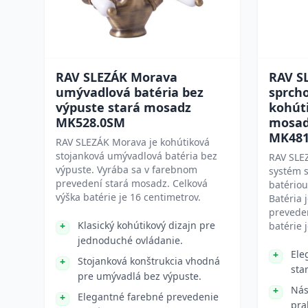
RAV SLEZÁK Morava
RAV S
umývadlová batéria bez
sprch
výpuste stará mosadz
kohút
MK528.0SM
mosad
MK481
RAV SLEZÁK Morava je kohútiková
stojanková umývadlová batéria bez
RAV SLE
výpuste. Vyrába sa v farebnom
systém 
prevedení stará mosadz. Celková
batério
výška batérie je 16 centimetrov.
Batéria 
prevede
Klasický kohútikový dizajn pre
batérie 
jednoduché ovládanie.
Ele
Stojanková konštrukcia vhodná
sta
pre umývadlá bez výpuste.
Nás
Elegantné farebné prevedenie
pra