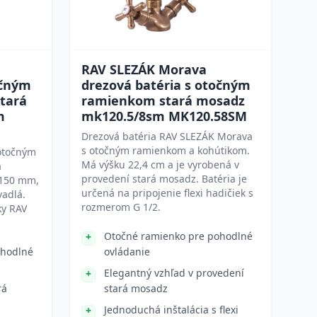
RAV SLEZÁK Morava
očným
drezová batéria s otočným
tará
ramienkom stará mosadz
m
mk120.5/8sm MK120.58SM
Drezová batéria RAV SLEZÁK Morava
s otočným ramienkom a kohútikom.
 otočným
Má výšku 22,4 cm a je vyrobená v
á
provedení stará mosadz. Batéria je
 150 mm,
určená na pripojenie flexi hadičiek s
adlá.
rozmerom G 1/2.
ky RAV
Otočné ramienko pre pohodlné
ohodlné
ovládanie
Elegantný vzhľad v provedení
rá
stará mosadz
Jednoduchá inštalácia s flexi