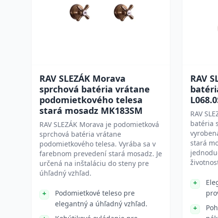
RAV SLEZÁK Morava
RAV S
sprchová batéria vrátane
batér
podomietkového telesa
L068.
stará mosadz MK183SM
RAV SLEZ
batéria 
RAV SLEZÁK Morava je podomietková
vyroben
sprchová batéria vrátane
stará mo
podomietkového telesa. Vyrába sa v
jednoduc
farebnom prevedení stará mosadz. Je
životnos
určená na inštaláciu do steny pre
úhľadný vzhľad.
Ele
Podomietkové teleso pre
pro
elegantný a úhľadný vzhľad.
Poh