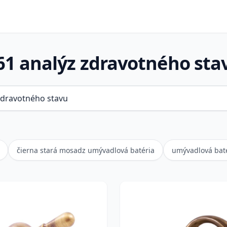
61 analýz zdravotného sta
čierna stará mosadz umývadlová batéria
umývadlová baté