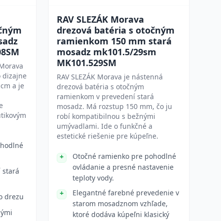
RAV SLEZÁK Morava
očným
drezová batéria s otočným
sadz
ramienkom 150 mm stará
08SM
mosadz mk101.5/29sm
MK101.529SM
 Morava
 dizajne
RAV SLEZÁK Morava je nástenná
 cm a je
drezová batéria s otočným
ramienkom v prevedení stará
e
mosadz. Má rozstup 150 mm, čo ju
útikovým
robí kompatibilnou s bežnými
umývadlami. Ide o funkčné a
estetické riešenie pre kúpeľne.
ohodlné
Otočné ramienko pre pohodlné
ovládanie a presné nastavenie
 stará
teploty vody.
Elegantné farebné prevedenie v
o drezu
starom mosadznom vzhľade,
nými
ktoré dodáva kúpeľni klasický