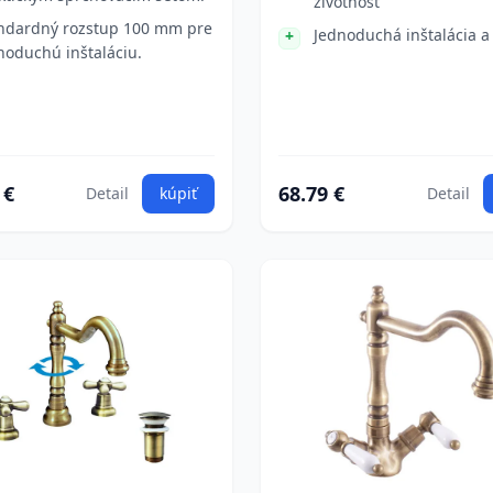
životnosť
ndardný rozstup 100 mm pre
Jednoduchá inštalácia a
noduchú inštaláciu.
 €
68.79 €
Detail
kúpiť
Detail