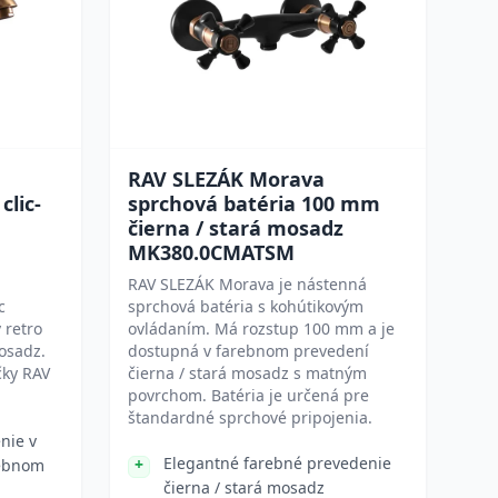
RAV SLEZÁK Morava
clic-
sprchová batéria 100 mm
čierna / stará mosadz
MK380.0CMATSM
RAV SLEZÁK Morava je nástenná
c
sprchová batéria s kohútikovým
 retro
ovládaním. Má rozstup 100 mm a je
osadz.
dostupná v farebnom prevedení
ky RAV
čierna / stará mosadz s matným
povrchom. Batéria je určená pre
štandardné sprchové pripojenia.
nie v
Elegantné farebné prevedenie
ebnom
čierna / stará mosadz