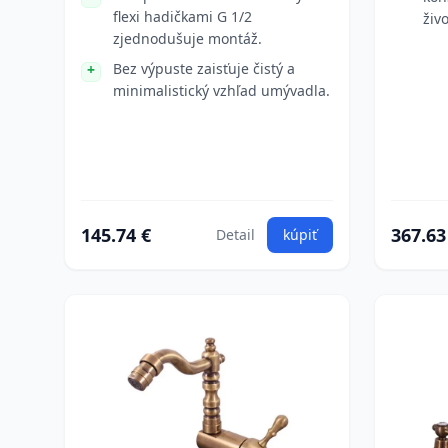
flexi hadičkami G 1/2
živ
zjednodušuje montáž.
Bez výpuste zaisťuje čistý a
minimalistický vzhľad umývadla.
145.74 €
367.63
Detail
kúpiť