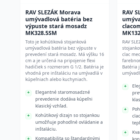
RAV SLEZÁK Morava
RAV S
umývadlová batéria bez
umývad
výpuste stará mosadz
claco
MK328.5SM
MK132
Toto je kohútiková stojanková
RAV SLE
umývadlová batéria bez výpuste v
stojanko
prevedení stará mosadz. Má výšku 16
clac me
cm a je určená na pripojenie flexi
farebno
hadičiek s rozmerom G 1/2. Batéria je
Batéria 
vhodná pre inštaláciu na umývadlá v
umývadl
kúpeľniach alebo kuchyniach.
Ele
Elegantné staromosadzné
pre
prevedenie dodáva kúpeľni
kla
klasický vzhľad.
Poh
Kohútikový dizajn so stojankou
cla
umožňuje pohodlné ovládanie a
tep
inštaláciu.
Kva
Kompatibilita so štandardnými
kon