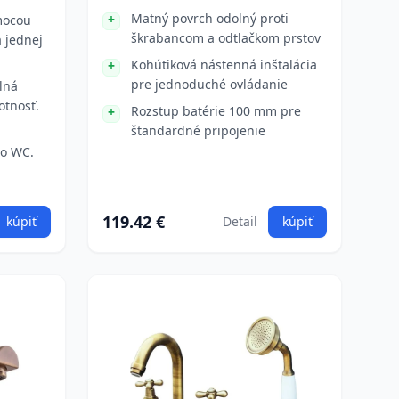
Matný povrch odolný proti
mocou
škrabancom a odtlačkom prstov
 jednej
Kohútiková nástenná inštalácia
pre jednoduché ovládanie
lná
otnosť.
Rozstup batérie 100 mm pre
štandardné pripojenie
bo WC.
119.42 €
kúpiť
Detail
kúpiť