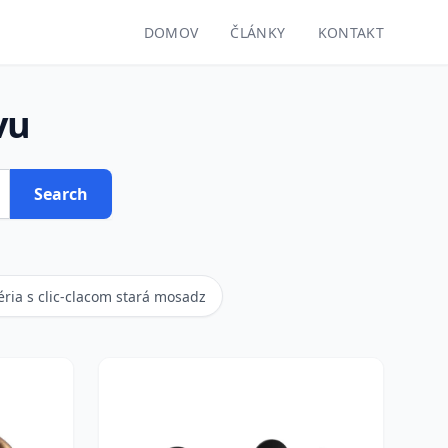
DOMOV
ČLÁNKY
KONTAKT
vu
Search
ria s clic-clacom stará mosadz