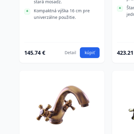
stará mosadz.
Šta
Kompaktná výška 16 cm pre
jed
univerzálne použitie.
145.74 €
423.21
Detail
kúpiť