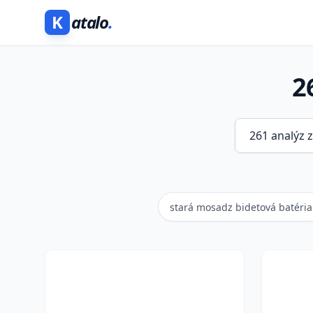
K
atalo
.
2
stará mosadz bidetová batéria