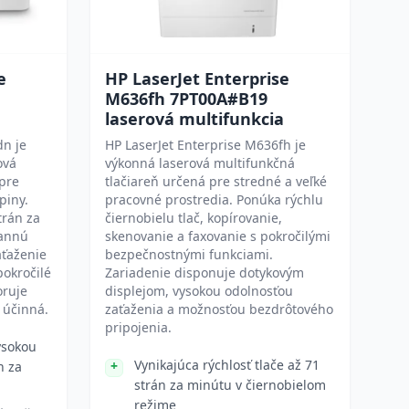
e
HP LaserJet Enterprise
M636fh 7PT00A#B19
laserová multifunkcia
dn je
HP LaserJet Enterprise M636fh je
ová
výkonná laserová multifunkčná
 pre
tlačiareň určená pre stredné a veľké
piny.
pracovné prostredia. Ponúka rýchlu
trán za
čiernobielu tlač, kopírovanie,
rannú
skenovanie a faxovanie s pokročilými
aťaženie
bezpečnostnými funkciami.
pokročilé
Zariadenie disponuje dotykovým
oruje
displejom, vysokou odolnosťou
 účinná.
zaťaženia a možnosťou bezdrôtového
pripojenia.
ysokou
Vynikajúca rýchlosť tlače až 71
n za
strán za minútu v čiernobielom
režime