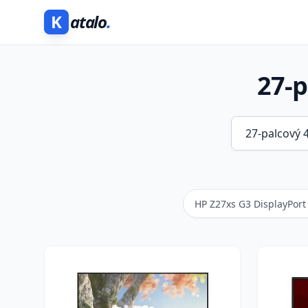
K
atalo
.
27-p
HP Z27xs G3 DisplayPort