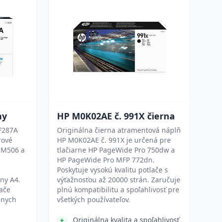
ny
HP M0K02AE č. 991X čierna
CF287A
Originálna čierna atramentová náplň
rové
HP M0K02AE č. 991X je určená pre
e M506 a
tlačiarne HP PageWide Pro 750dw a
HP PageWide Pro MFP 772dn.
Poskytuje vysokú kvalitu potlače s
ny A4.
výťažnosťou až 20000 strán. Zaručuje
lače
plnú kompatibilitu a spoľahlivosť pre
znych
všetkých používateľov.
Originálna kvalita a spoľahlivosť