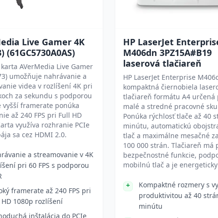
edia Live Gamer 4K
HP LaserJet Enterpris
3) (61GC5730A0AS)
M406dn 3PZ15A#B19
laserová tlačiareň
 karta AVerMedia Live Gamer
73) umožňuje nahrávanie a
HP LaserJet Enterprise M406
anie videa v rozlíšení 4K pri
kompaktná čiernobiela laser
koch za sekundu s podporou
tlačiareň formátu A4 určená
 vyšší framerate ponúka
malé a stredné pracovné sku
ie až 240 FPS pri Full HD
Ponúka rýchlosť tlače až 40 s
arta využíva rozhranie PCIe
minútu, automatickú obojst
pája sa cez HDMI 2.0.
tlač a maximálne mesačné z
100 000 strán. Tlačiareň má 
rávanie a streamovanie v 4K
bezpečnostné funkcie, podp
mobilnú tlač a je energeticky
líšení pri 60 FPS s podporou
R
Kompaktné rozmery s v
oký framerate až 240 FPS pri
produktivitou až 40 strá
l HD 1080p rozlíšení
minútu
noduchá inštalácia do PCIe