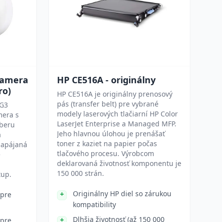
 Camera
HP CE516A - originálny
ro)
HP CE516A je originálny prenosový
pás (transfer belt) pre vybrané
 G3
modely laserových tlačiarní HP Color
mera s
LaserJet Enterprise a Managed MFP.
áberu
Jeho hlavnou úlohou je prenášať
a
toner z kaziet na papier počas
napájaná
tlačového procesu. Výrobcom
e
deklarovaná životnosť komponentu je
150 000 strán.
tup.
Originálny HP diel so zárukou
 pre
kompatibility
Dlhšia životnosť (až 150 000
 pre