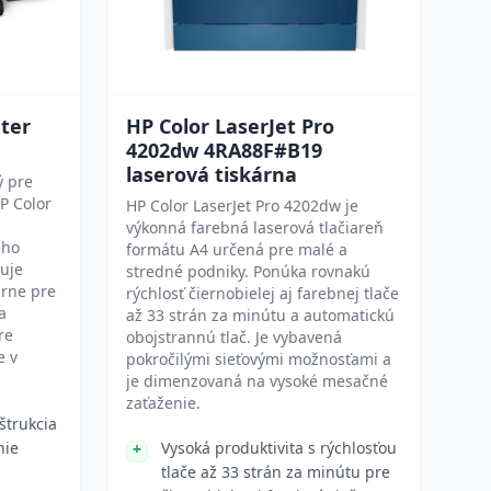
nter
HP Color LaserJet Pro
4202dw 4RA88F#B19
laserová tiskárna
ý pre
P Color
HP Color LaserJet Pro 4202dw je
výkonná farebná laserová tlačiareň
eho
formátu A4 určená pre malé a
uje
stredné podniky. Ponúka rovnakú
arne pre
rýchlosť čiernobielej aj farebnej tlače
a
až 33 strán za minútu a automatickú
re
obojstrannú tlač. Je vybavená
e v
pokročilými sieťovými možnosťami a
je dimenzovaná na vysoké mesačné
zaťaženie.
štrukcia
nie
Vysoká produktivita s rýchlosťou
tlače až 33 strán za minútu pre