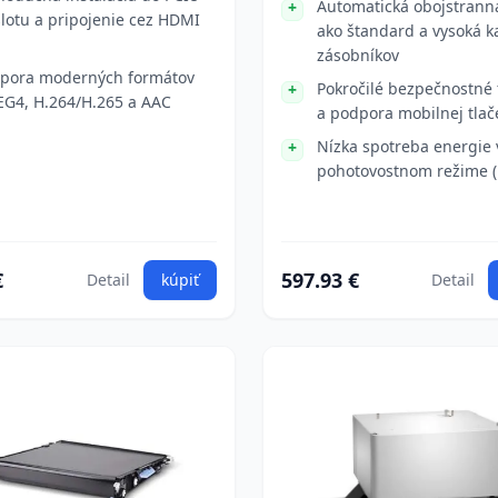
Automatická obojstranná
slotu a pripojenie cez HDMI
ako štandard a vysoká k
zásobníkov
pora moderných formátov
Pokročilé bezpečnostné 
G4, H.264/H.265 a AAC
a podpora mobilnej tlač
Nízka spotreba energie 
pohotovostnom režime (
€
597.93 €
Detail
kúpiť
Detail