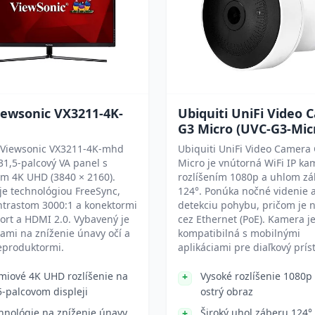
iewsonic VX3211-4K-
Ubiquiti UniFi Video
G3 Micro (UVC-G3-Mic
 Viewsonic VX3211-4K-mhd
Ubiquiti UniFi Video Camera
1,5-palcový VA panel s
Micro je vnútorná WiFi IP ka
ím 4K UHD (3840 × 2160).
rozlíšením 1080p a uhlom z
e technológiou FreeSync,
124°. Ponúka nočné videnie 
ntrastom 3000:1 a konektormi
detekciu pohybu, pričom je 
ort a HDMI 2.0. Vybavený je
cez Ethernet (PoE). Kamera j
iami na zníženie únavy očí a
kompatibilná s mobilnými
eproduktormi.
aplikáciami pre diaľkový prís
miové 4K UHD rozlíšenie na
Vysoké rozlíšenie 1080p
5-palcovom displeji
ostrý obraz
hnológie na zníženie únavy
Široký uhol záberu 124°