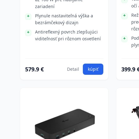
očí
zariadení
Rež
Plynule nastaviteľná výška a
pre
bezrámčekový dizajn
rôz
Antireflexný povrch zlepšujúci
Pod
viditeľnosť pri rôznom osvetlení
ply
579.9 €
399.9 
Detail
kúpiť