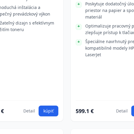
Poskytuje dodatočný úl
noduchá inštalácia a
priestor na papier a sp
pečný prevádzkový výkon
materiál
žateľný dizajn s efektívnym
Optimalizuje pracovný p
žitím toneru
zlepšuje prístup k tlačia
Špeciálne navrhnutý pr
kompatibilné modely HP
LaserJet
 €
599.1 €
Detail
kúpiť
Detail