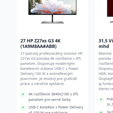
27 HP Z27xs G3 4K
31,5 V
(1A9M8AA#ABB)
mhd
27-palcový profesionálny monitor HP
Monitor
Z27xs G3 ponúka 4K rozlíšenie s IPS
ponúka 3
panelom. Disponuje modernými
rozlíšen
konektormi vrátane USB-C s Power
Disponuj
Delivery 100 W a antireflexným
HDR, ko
povrchom. Je vhodný pre grafické
DisplayP
práce a náročné aplikácie.
aj funkc
stereo r
4K rozlíšenie 3840x2160 s IPS
Pré
panelom pre verné farby
31,
USB-C konektor s Power Delivery
Tec
až 100 W pre nabíjanie