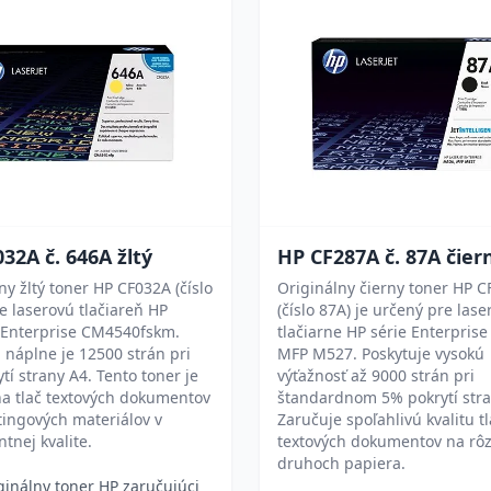
32A č. 646A žltý
HP CF287A č. 87A čier
ny žltý toner HP CF032A (číslo
Originálny čierny toner HP 
e laserovú tlačiareň HP
(číslo 87A) je určený pre lase
t Enterprise CM4540fskm.
tlačiarne HP série Enterpris
 náplne je 12500 strán pri
MFP M527. Poskytuje vysokú
tí strany A4. Tento toner je
výťažnosť až 9000 strán pri
a tlač textových dokumentov
štandardnom 5% pokrytí stra
ingových materiálov v
Zaručuje spoľahlivú kvalitu t
ntnej kvalite.
textových dokumentov na rô
druhoch papiera.
ginálny toner HP zaručujúci