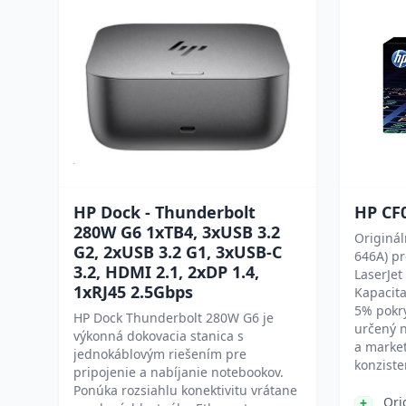
HP Dock - Thunderbolt
HP CF0
280W G6 1xTB4, 3xUSB 3.2
Originál
G2, 2xUSB 3.2 G1, 3xUSB-C
646A) pr
3.2, HDMI 2.1, 2xDP 1.4,
LaserJe
1xRJ45 2.5Gbps
Kapacita
5% pokry
HP Dock Thunderbolt 280W G6 je
určený n
výkonná dokovacia stanica s
a market
jednokáblovým riešením pre
konziste
pripojenie a nabíjanie notebookov.
Ponúka rozsiahlu konektivitu vrátane
Ori