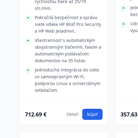
rýchlosťou tlače až 25/19
Jed
str./min.
bez
Pokročilá bezpečnosť a správu
Udr
siete vďaka HP Wolf Pro Security
vyu
a HP Web Jetadmin.
Všestrannosť s automatickým
obojstranným tlačením, faxom a
automatickým podávačom
dokumentov na 35 listov.
Jednoduchá integrácia do siete
so samoopravným Wi-Fi,
podporou Linux a univerzálnym
ovládačom.
712.69 €
357.63
Detail
kúpiť