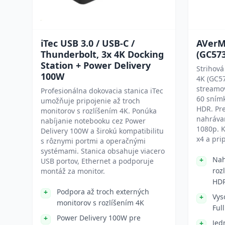
iTec USB 3.0 / USB-C /
AVerM
Thunderbolt, 3x 4K Docking
(GC57
Station + Power Delivery
Strihová
100W
4K (GC5
streamov
Profesionálna dokovacia stanica iTec
60 sním
umožňuje pripojenie až troch
HDR. Pre
monitorov s rozlíšením 4K. Ponúka
nahrávan
nabíjanie notebooku cez Power
1080p. K
Delivery 100W a širokú kompatibilitu
x4 a pri
s rôznymi portmi a operačnými
systémami. Stanica obsahuje viacero
Nah
USB portov, Ethernet a podporuje
roz
montáž za monitor.
HD
Podpora až troch externých
Vys
monitorov s rozlíšením 4K
Ful
Power Delivery 100W pre
Jed