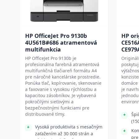
HP OfficeJet Pro 9130b
HP ori
4U561B#686 atramentová
CE516A
multifunkcia
CE979A
HP OfficeJet Pro 9130b je
Originá
profesionálna farebná atramentová
poskytuj
multifunkčná tlačiareň formátu A4
výťažnos
pre náročné kancelárske prostredie.
konziste
Ponúka tlač, kopírovanie, skenovanie
domáce a
a faxovanie s vysokou rýchlosťou a
je navr
kapacitou zásobníkov. Je vybavená
jednoduc
pokročilými sieťovými a
environ
bezpečnostnými funkciami pre
distribuované tímy.
Špi
(15
Vysoká produktivita s mesačným
Kon
zaťažením až 30 000 strán a
pre