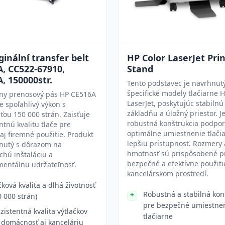
ginální transfer belt
HP Color LaserJet Pri
, CC522-67910,
Stand
, 150000str.
Tento podstavec je navrhnut
špecifické modely tlačiarne H
lny prenosový pás HP CE516A
LaserJet, poskytujúc stabilnú
e spoľahlivý výkon s
základňu a úložný priestor. J
ťou 150 000 strán. Zaisťuje
robustná konštrukcia podpor
ntnú kvalitu tlače pre
optimálne umiestnenie tlači
j firemné použitie. Produkt
lepšiu prístupnosť. Rozmery 
hnutý s dôrazom na
hmotnosť sú prispôsobené p
hú inštaláciu a
bezpečné a efektívne použiti
mentálnu udržateľnosť.
kancelárskom prostredí.
čková kvalita a dlhá životnosť
Robustná a stabilná kon
0 000 strán)
pre bezpečné umiestne
zistentná kvalita výtlačkov
tlačiarne
 domácnosť aj kanceláriu