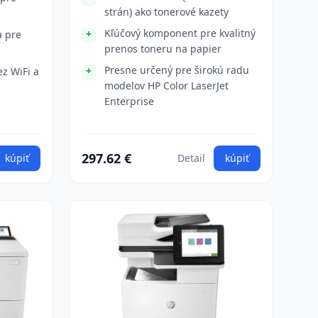
strán) ako tonerové kazety
Kľúčový komponent pre kvalitný
a pre
prenos toneru na papier
Presne určený pre širokú radu
ez WiFi a
modelov HP Color LaserJet
Enterprise
297.62 €
kúpiť
Detail
kúpiť