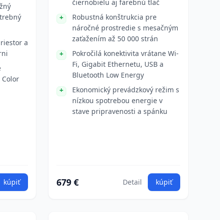
čiernobielu aj farebnú tlač
ožný
otrebný
Robustná konštrukcia pre
náročné prostredie s mesačným
zaťažením až 50 000 strán
riestor a
rni
Pokročilá konektivita vrátane Wi-
Fi, Gigabit Ethernetu, USB a
e
Bluetooth Low Energy
 Color
Ekonomický prevádzkový režim s
nízkou spotrebou energie v
stave pripravenosti a spánku
679 €
kúpiť
Detail
kúpiť