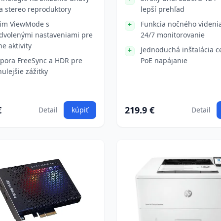
 a stereo reproduktory
lepší prehľad
im ViewMode s
Funkcia nočného videni
dvolenými nastaveniami pre
24/7 monitorovanie
ne aktivity
Jednoduchá inštalácia c
pora FreeSync a HDR pre
PoE napájanie
nulejšie zážitky
€
219.9 €
Detail
kúpiť
Detail