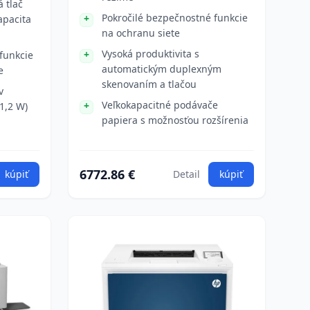
 tlač
Pokročilé bezpečnostné funkcie
apacita
na ochranu siete
Vysoká produktivita s
funkcie
automatickým duplexným
e
skenovaním a tlačou
v
Veľkokapacitné podávače
1,2 W)
papiera s možnosťou rozšírenia
6772.86 €
kúpiť
Detail
kúpiť