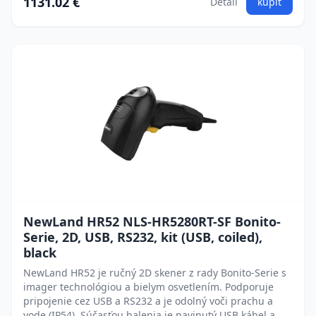
1131.02 €
Detail
kúpiť
NewLand HR52 NLS-HR5280RT-SF Bonito-
Serie, 2D, USB, RS232, kit (USB, coiled),
black
NewLand HR52 je ručný 2D skener z rady Bonito-Serie s
imager technológiou a bielym osvetlením. Podporuje
pripojenie cez USB a RS232 a je odolný voči prachu a
vode (IP54). Súčasťou balenia je navinutý USB kábel a