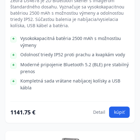
Zebra DS4678 je 2D Bluetooth skener s imagerom
štandardného dosahu. Vyznačuje sa vysokokapacitnou
batériou 2500 mAh s možnosťou výmeny a odolnosťou
triedy IP52. Súčasťou balenia je nabíjacia/vysielacia
kolíska, USB kábel a batéria.
Vysokokapacitná batéria 2500 mAh s možnosťou
výmeny
Odolnosť triedy IP52 proti prachu a kvapkám vody
Moderné pripojenie Bluetooth 5.2 (BLE) pre stabilný
prenos
Kompletná sada vrátane nabíjacej kolísky a USB
kábla
1141.75 €
Detail
kúpiť