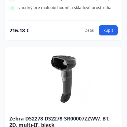
vhodný pre maloobchodné a skladové prostredia
216.18 €
Detail
kúpiť
Zebra DS2278 DS2278-SR00007ZZWW, BT,
2D, multi-IF, black