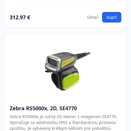
312.97 €
Detail
kúpiť
Zebra RS5000x, 2D, SE4770
Zebra RS5000x je ručný 2D skener s imagerom SE4770.
Vyznačuje sa odolnosťou IP65 a štandardnou prstovou
spúšťou. Je vybavený krátkym káblom pre pohodlnú