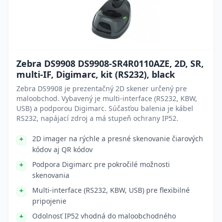
Zebra DS9908 DS9908-SR4R0110AZE, 2D, SR,
multi-IF, Digimarc, kit (RS232), black
Zebra DS9908 je prezentačný 2D skener určený pre
maloobchod. Vybavený je multi-interface (RS232, KBW,
USB) a podporou Digimarc. Súčasťou balenia je kábel
RS232, napájací zdroj a má stupeň ochrany IP52.
2D imager na rýchle a presné skenovanie čiarových
kódov aj QR kódov
Podpora Digimarc pre pokročilé možnosti
skenovania
Multi-interface (RS232, KBW, USB) pre flexibilné
pripojenie
Odolnosť IP52 vhodná do maloobchodného