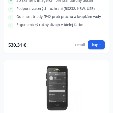
2D skener s imagerom pre štandardný dosah
Podpora viacerých rozhraní (RS232, KBW, USB)
Odolnosť triedy IP42 proti prachu a kvapkám vody
Ergonomický ručný dizajn v bielej farbe
530.31 €
Detail
kúpiť