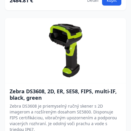
2484.81 €
Detail
kúpiť
Zebra DS3608, 2D, ER, SE58, FIPS, multi-IF,
black, green
Zebra DS3608 je priemyselný ručný skener s 2D
imagerom a rozšíreným dosahom SE5800. Disponuje
FIPS certifikáciou, vibračným upozornením a podporou
viacerých rozhraní. Je odolný voči prachu a vode s
triedou IP67.