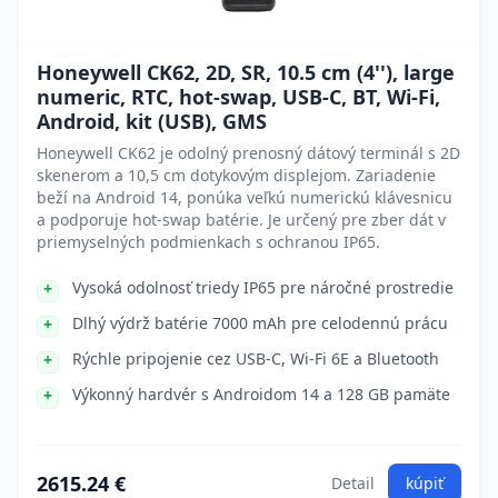
Honeywell CK62, 2D, SR, 10.5 cm (4''), large
numeric, RTC, hot-swap, USB-C, BT, Wi-Fi,
Android, kit (USB), GMS
Honeywell CK62 je odolný prenosný dátový terminál s 2D
skenerom a 10,5 cm dotykovým displejom. Zariadenie
beží na Android 14, ponúka veľkú numerickú klávesnicu
a podporuje hot-swap batérie. Je určený pre zber dát v
priemyselných podmienkach s ochranou IP65.
Vysoká odolnosť triedy IP65 pre náročné prostredie
Dlhý výdrž batérie 7000 mAh pre celodennú prácu
Rýchle pripojenie cez USB-C, Wi-Fi 6E a Bluetooth
Výkonný hardvér s Androidom 14 a 128 GB pamäte
2615.24 €
Detail
kúpiť