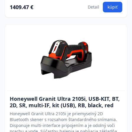
1409.47 €
Detail
kúpiť
Honeywell Granit Ultra 2105i, USB-KIT, BT,
2D, SR, multi-IF, kit (USB), RB, black, red
Honeywell Granit Ultra 2105i je priemyselný 2D
Bluetooth skener s rozsahom štandardného snímania.
Disponuje multi-interface pripojením a je odolný voči
prachu a vode. Súčasťou balenia je nabíjacia základňa,