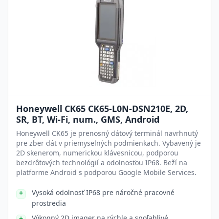
Honeywell CK65 CK65-L0N-DSN210E, 2D,
SR, BT, Wi-Fi, num., GMS, Android
Honeywell CK65 je prenosný dátový terminál navrhnutý
pre zber dát v priemyselných podmienkach. Vybavený je
2D skenerom, numerickou klávesnicou, podporou
bezdrôtových technológií a odolnosťou IP68. Beží na
platforme Android s podporou Google Mobile Services.
Vysoká odolnosť IP68 pre náročné pracovné
prostredia
Výkonný 2D imager na rýchle a spoľahlivé