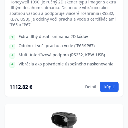
Honeywell 1990i je ručný 2D skener typu imager s extra
dlhým dosahom snímania. Disponuje vibráciou ako
spätnou väzbou a podporuje viaceré rozhrania (RS232,
KBW, USB). Je odolný voči prachu a vode s certifikáciami
IP65 a IP67.
Extra dlhý dosah snímania 2D kódov
Odolnosť voči prachu a vode (IP65/IP67)
Multi-interfázová podpora (RS232, KBW, USB)
Vibrácia ako potvrdenie úspešného naskenovania
1112.82 €
Detail
kúpiť