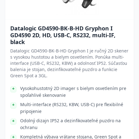
Datalogic GD4590-BK-B-HD Gryphon I
GD4590 2D, HD, USB-C, RS232, multi-IF,
black
Datalogic GD4590-BK-B-HD Gryphon I je ručný 2D skener
s vysokou hustotou a bielym osvetlením. Ponúka multi-
interface (USB-C, RS232, KBW) a odolnosť IP52. Súčasťou
balenia je stojan, dezinfikovateľné puzdro a funkcie
Green Spot a 3GL.
Vysokohustotný 2D imager s bielym osvetlením pre
spoľahlivé skenovanie
Multi-interface (RS232, KBW, USB-C) pre flexibilné
pripojenie
Odolný dizajn IP52 a dezinfikovateľné puzdro na
ochranu
Kompletná výbava vrátane stojana, Green Spot a