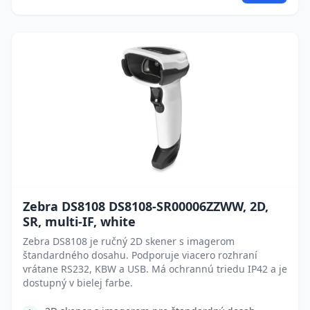
Zebra DS8108 DS8108-SR00006ZZWW, 2D,
SR, multi-IF, white
Zebra DS8108 je ručný 2D skener s imagerom
štandardného dosahu. Podporuje viacero rozhraní
vrátane RS232, KBW a USB. Má ochrannú triedu IP42 a je
dostupný v bielej farbe.