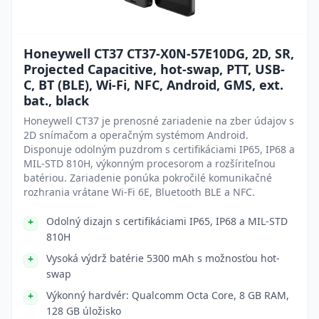
Honeywell CT37 CT37-X0N-57E10DG, 2D, SR,
Projected Capacitive, hot-swap, PTT, USB-
C, BT (BLE), Wi-Fi, NFC, Android, GMS, ext.
bat., black
Honeywell CT37 je prenosné zariadenie na zber údajov s
2D snímačom a operačným systémom Android.
Disponuje odolným puzdrom s certifikáciami IP65, IP68 a
MIL-STD 810H, výkonným procesorom a rozšíriteľnou
batériou. Zariadenie ponúka pokročilé komunikačné
rozhrania vrátane Wi-Fi 6E, Bluetooth BLE a NFC.
Odolný dizajn s certifikáciami IP65, IP68 a MIL-STD
810H
Vysoká výdrž batérie 5300 mAh s možnosťou hot-
swap
Výkonný hardvér: Qualcomm Octa Core, 8 GB RAM,
128 GB úložisko