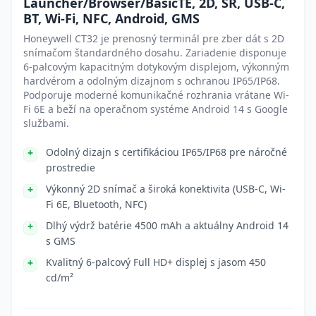
Launcher/Browser/BasicTE, 2D, SR, USB-C,
BT, Wi-Fi, NFC, Android, GMS
Honeywell CT32 je prenosný terminál pre zber dát s 2D
snímačom štandardného dosahu. Zariadenie disponuje
6-palcovým kapacitným dotykovým displejom, výkonným
hardvérom a odolným dizajnom s ochranou IP65/IP68.
Podporuje moderné komunikačné rozhrania vrátane Wi-
Fi 6E a beží na operačnom systéme Android 14 s Google
službami.
Odolný dizajn s certifikáciou IP65/IP68 pre náročné
prostredie
Výkonný 2D snímač a široká konektivita (USB-C, Wi-
Fi 6E, Bluetooth, NFC)
Dlhý výdrž batérie 4500 mAh a aktuálny Android 14
s GMS
Kvalitný 6-palcový Full HD+ displej s jasom 450
cd/m²