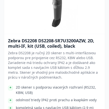
Zebra DS2208 DS2208-SR7U3200AZW, 2D,
multi-IF, kit (USB, coiled), black
Zebra DS2208 je ručný 2D skener s multi-interfázovou
podporou pre pripojenie cez RS232, KBW alebo USB.
Zariadenie má triedu ochrany IP42 a je dodávané ako
komplet sada s navíjacím USB káblom s dĺžkou 2.9
metra. Skener je vhodný pre maloobchodné aplikácie a
prácu v náročných podmienkach.
2D skener s podporou viacerých rozhraní (RS232,
KBW, USB)
odolnosť triedy IP42 proti prachu a kvapkám vody
kompletná sada s navíjacím USB káblom (2.9 m)