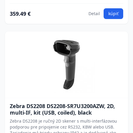
359.49 €
Detail
kúpiť
Zebra DS2208 DS2208-SR7U3200AZW, 2D,
multi-IF, kit (USB, coiled), black
Zebra DS2208 je ručný 2D skener s multi-interfázovou
podporou pre pripojenie cez RS232, KBW alebo USB.
Zariadenie má triedu ochrany IP42 a je dodávané ako