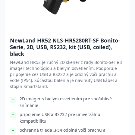
NewLand HR52 NLS-HR5280RT-SF Bonito-
Serie, 2D, USB, RS232, kit (USB, coiled),
black
NewLand HR52 je ručný 2D skener z rady Bonito-Serie s
imager technológiou a bielym osvetlením. Podporuje
pripojenie cez USB a RS232 a je odolný voči prachu a
vode (IP54). Súčasťou balenia je navinutý USB kábel a
stojan Smartstand.
2D imager s bielym osvetlením pre spoľahlivé
snímanie
pripojenie USB a RS232 pre univerzálnu
kompatibilitu
ochranná trieda IP54 odolná voči prachu a