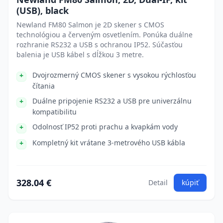
(USB), black
Newland FM80 Salmon je 2D skener s CMOS
technológiou a červeným osvetlením. Ponúka duálne
rozhranie RS232 a USB s ochranou IP52. Súčasťou
balenia je USB kábel s dĺžkou 3 metre.
Dvojrozmerný CMOS skener s vysokou rýchlosťou
čítania
Duálne pripojenie RS232 a USB pre univerzálnu
kompatibilitu
Odolnosť IP52 proti prachu a kvapkám vody
Kompletný kit vrátane 3-metrového USB kábla
328.04 €
Detail
kúpiť