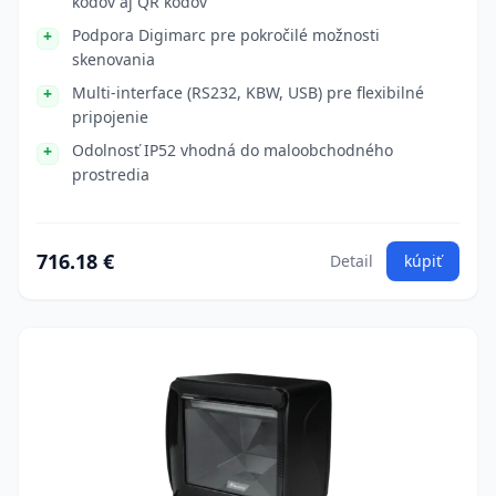
kódov aj QR kódov
Podpora Digimarc pre pokročilé možnosti
skenovania
Multi-interface (RS232, KBW, USB) pre flexibilné
pripojenie
Odolnosť IP52 vhodná do maloobchodného
prostredia
716.18 €
Detail
kúpiť