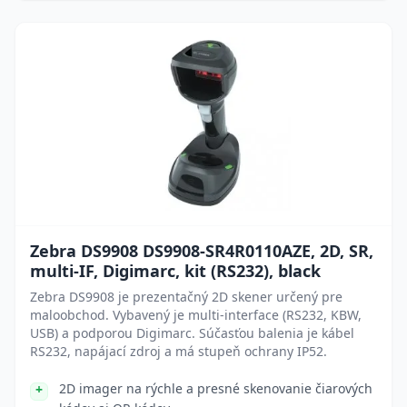
Zebra DS9908 DS9908-SR4R0110AZE, 2D, SR,
multi-IF, Digimarc, kit (RS232), black
Zebra DS9908 je prezentačný 2D skener určený pre
maloobchod. Vybavený je multi-interface (RS232, KBW,
USB) a podporou Digimarc. Súčasťou balenia je kábel
RS232, napájací zdroj a má stupeň ochrany IP52.
2D imager na rýchle a presné skenovanie čiarových