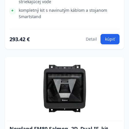
striekajúcej vode
kompletný kit s navinutým káblom a stojanom
Smartstand
293.42 €
Detail
kúpiť
Newland FM80 Salmon, 2D, Dual-IF, kit