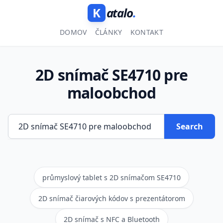
K
atalo
.
DOMOV
ČLÁNKY
KONTAKT
2D snímač SE4710 pre
maloobchod
Search
průmyslový tablet s 2D snímačom SE4710
2D snímač čiarových kódov s prezentátorom
2D snímač s NFC a Bluetooth