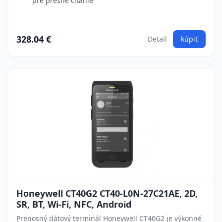
pre presné čítanie
328.04 €
Detail
kúpiť
Honeywell CT40G2 CT40-L0N-27C21AE, 2D,
SR, BT, Wi-Fi, NFC, Android
Prenosný dátový terminál Honeywell CT40G2 je výkonné