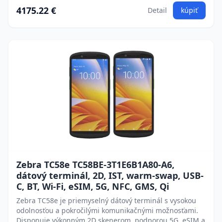
4175.22 €
Detail
kúpiť
Zebra TC58e TC58BE-3T1E6B1A80-A6,
dátový terminál, 2D, IST, warm-swap, USB-
C, BT, Wi-Fi, eSIM, 5G, NFC, GMS, Qi
Zebra TC58e je priemyselný dátový terminál s vysokou
odolnosťou a pokročilými komunikačnými možnosťami.
Disponuje výkonným 2D skenerom, podporou 5G, eSIM a