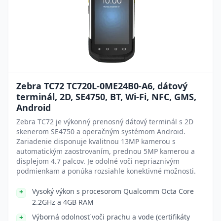
Zebra TC72 TC720L-0ME24B0-A6, dátový
terminál, 2D, SE4750, BT, Wi-Fi, NFC, GMS,
Android
Zebra TC72 je výkonný prenosný dátový terminál s 2D
skenerom SE4750 a operačným systémom Android.
Zariadenie disponuje kvalitnou 13MP kamerou s
automatickým zaostrovaním, prednou 5MP kamerou a
displejom 4.7 palcov. Je odolné voči nepriaznivým
podmienkam a ponúka rozsiahle konektivné možnosti.
Vysoký výkon s procesorom Qualcomm Octa Core
2.2GHz a 4GB RAM
Výborná odolnosť voči prachu a vode (certifikáty