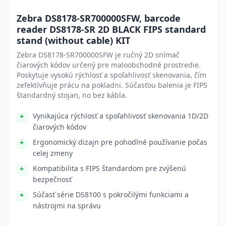
Zebra DS8178-SR700000SFW, barcode
reader DS8178-SR 2D BLACK FIPS standard
stand (without cable) KIT
Zebra DS8178-SR700000SFW je ručný 2D snímač
čiarových kódov určený pre maloobchodné prostredie.
Poskytuje vysokú rýchlosť a spoľahlivosť skenovania, čím
zefektívňuje prácu na pokladni. Súčasťou balenia je FIPS
štandardný stojan, no bez kábla.
Vynikajúca rýchlosť a spoľahlivosť skenovania 1D/2D
čiarových kódov
Ergonomický dizajn pre pohodlné používanie počas
celej zmeny
Kompatibilita s FIPS štandardom pre zvýšenú
bezpečnosť
Súčasť série DS8100 s pokročilými funkciami a
nástrojmi na správu