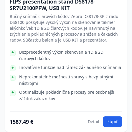
FIPS presentation stand DS8178-
SR7U2100PFW, USB KIT
Ručný snímač čiarových kódov Zebra DS8178-SR z radu
DS8100 poskytuje vysoký výkon na skenovanie takmer
akýchkoľvek 1D a 2D čiarových kódov. Je navrhnutý na
zrýchlenie pokladničných procesov a zníženie čakacích
radov. Súčasťou balenia je USB KIT a prezentátor.
Bezprecedentný výkon skenovania 1D a 2D
čiarových kódov
Inovatívne funkcie nad rámec základného snímania
Neprekonateľné možnosti správy s bezplatnými
nástrojmi
Optimalizuje pokladničné procesy pre osobnejší
zážitok zákazníkov
1587.49 €
Detail
kúpiť