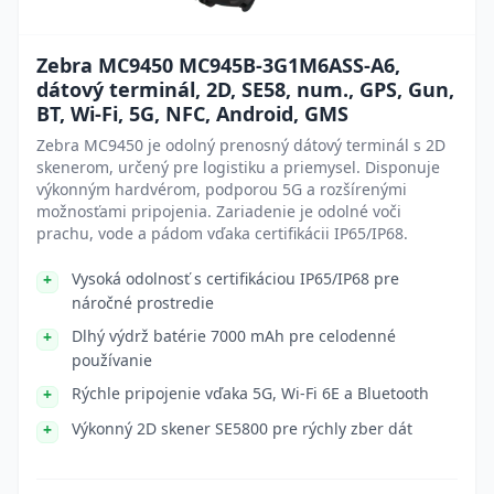
Zebra MC9450 MC945B-3G1M6ASS-A6,
dátový terminál, 2D, SE58, num., GPS, Gun,
BT, Wi-Fi, 5G, NFC, Android, GMS
Zebra MC9450 je odolný prenosný dátový terminál s 2D
skenerom, určený pre logistiku a priemysel. Disponuje
výkonným hardvérom, podporou 5G a rozšírenými
možnosťami pripojenia. Zariadenie je odolné voči
prachu, vode a pádom vďaka certifikácii IP65/IP68.
Vysoká odolnosť s certifikáciou IP65/IP68 pre
náročné prostredie
Dlhý výdrž batérie 7000 mAh pre celodenné
používanie
Rýchle pripojenie vďaka 5G, Wi-Fi 6E a Bluetooth
Výkonný 2D skener SE5800 pre rýchly zber dát