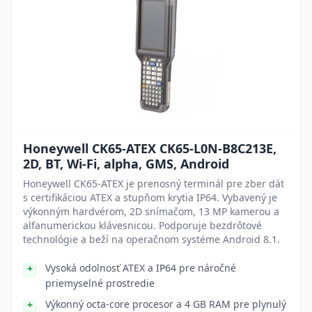
Honeywell CK65-ATEX CK65-L0N-B8C213E,
2D, BT, Wi-Fi, alpha, GMS, Android
Honeywell CK65-ATEX je prenosný terminál pre zber dát
s certifikáciou ATEX a stupňom krytia IP64. Vybavený je
výkonným hardvérom, 2D snímačom, 13 MP kamerou a
alfanumerickou klávesnicou. Podporuje bezdrôtové
technológie a beží na operačnom systéme Android 8.1.
Vysoká odolnosť ATEX a IP64 pre náročné
priemyselné prostredie
Výkonný octa-core procesor a 4 GB RAM pre plynulý