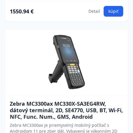
1550.94 €
Detail
kúpiť
Zebra MC3300ax MC330X-SA3EG4RW,
dátový terminál, 2D, SE4770, USB, BT, Wi-Fi,
NFC, Func. Num., GMS, Android
Zebra MC3300ax je priemyselný mobilný počítač s
Androidom 11 pre zber dát. Vybavený je výkonným 2D