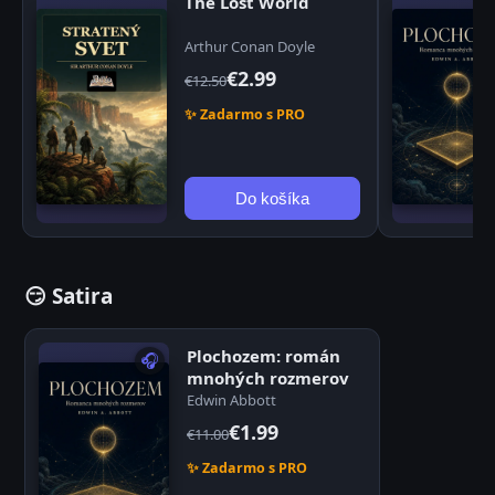
The Lost World
Arthur Conan Doyle
€2.99
€12.50
✨ Zadarmo s PRO
Do košíka
😏 Satira
Plochozem: román
🎧
mnohých rozmerov
Edwin Abbott
€1.99
€11.00
✨ Zadarmo s PRO