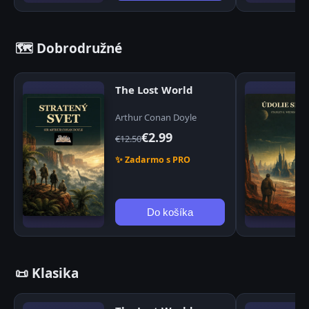
🗺️ Dobrodružné
The Lost World
Arthur Conan Doyle
€2.99
€12.50
✨ Zadarmo s PRO
Do košíka
📜 Klasika