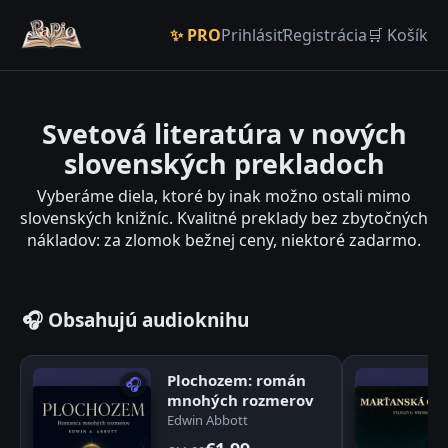
✨ PRO
Prihlásiť
Registrácia
🛒 Košík
Svetová literatúra v nových
slovenských prekladoch
Vyberáme diela, ktoré by inak možno ostali mimo
slovenských knižníc. Kvalitné preklady bez zbytočných
nákladov: za zlomok bežnej ceny, niektoré zadarmo.
🎧 Obsahujú audioknihu
Plochozem: román
🎧
mnohých rozmerov
Edwin Abbott