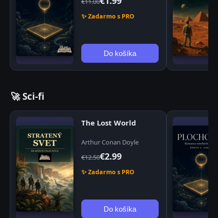
€1.99
€11.00
✨ Zadarmo s PRO
Do košíka
🚀 Sci-fi
The Lost World
Arthur Conan Doyle
€2.99
€12.50
✨ Zadarmo s PRO
Do košíka