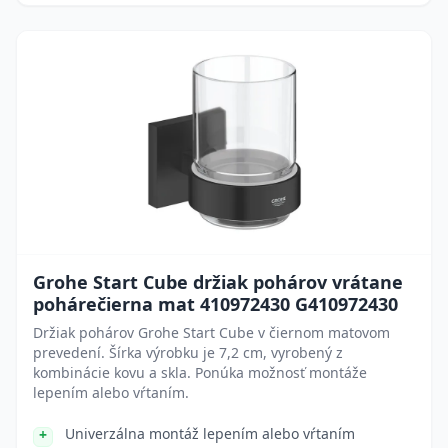
Grohe Start Cube držiak pohárov vrátane
pohárečierna mat 410972430 G410972430
Držiak pohárov Grohe Start Cube v čiernom matovom
prevedení. Šírka výrobku je 7,2 cm, vyrobený z
kombinácie kovu a skla. Ponúka možnosť montáže
lepením alebo vŕtaním.
Univerzálna montáž lepením alebo vŕtaním