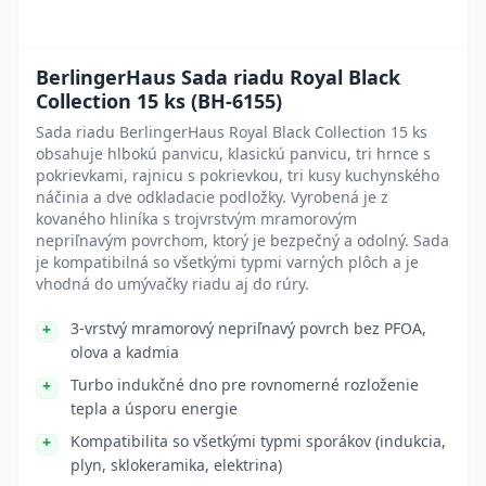
BerlingerHaus Sada riadu Royal Black
Collection 15 ks (BH-6155)
Sada riadu BerlingerHaus Royal Black Collection 15 ks
obsahuje hlbokú panvicu, klasickú panvicu, tri hrnce s
pokrievkami, rajnicu s pokrievkou, tri kusy kuchynského
náčinia a dve odkladacie podložky. Vyrobená je z
kovaného hliníka s trojvrstvým mramorovým
nepriľnavým povrchom, ktorý je bezpečný a odolný. Sada
je kompatibilná so všetkými typmi varných plôch a je
vhodná do umývačky riadu aj do rúry.
3-vrstvý mramorový nepriľnavý povrch bez PFOA,
olova a kadmia
Turbo indukčné dno pre rovnomerné rozloženie
tepla a úsporu energie
Kompatibilita so všetkými typmi sporákov (indukcia,
plyn, sklokeramika, elektrina)