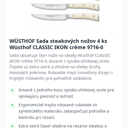
WÜSTHOF Sada steakových nožov 4 ks
Wüsthof CLASSIC IKON créme 9716-0
Sada obsahuje štyri nože na steaky Wüsthof CLASSIC
IKON créme 9716-0, kované z vysoko-uhlikovej ocele.
Čepele sú extra ostré a vhodné na všetky druhy
mäsových pokrmov. Rukoväte majú inovatívny dizajn s
trojitým nitovaním pre pohodlné ovládanie.
Kované z jedného kusu vysoko-uhlikovej ocele pre
vynikajúcu pevnosť a ostrosť.
Ergonomické trojito nitované rukoväte zo
syntetického materiálu zabezpečujú pohodlie a
kontrolu pri rezaní.
Extra ostrá čepeľ ideálna na rezanie steakou a