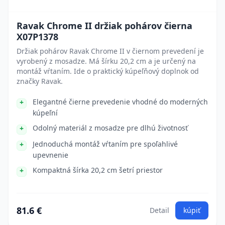
Ravak Chrome II držiak pohárov čierna
X07P1378
Držiak pohárov Ravak Chrome II v čiernom prevedení je
vyrobený z mosadze. Má šírku 20,2 cm a je určený na
montáž vŕtaním. Ide o praktický kúpeľňový doplnok od
značky Ravak.
Elegantné čierne prevedenie vhodné do moderných
kúpeľní
Odolný materiál z mosadze pre dlhú životnosť
Jednoduchá montáž vŕtaním pre spoľahlivé
upevnenie
Kompaktná šírka 20,2 cm šetrí priestor
81.6 €
Detail
kúpiť