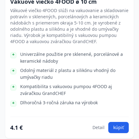
Vákuové viečko 4FOOD ø 10 cm
Vákuové viečko 4FOOD slúži na vakuovanie a skladovanie
potravín v sklenených, porcelánových a keramických
nádobách s priemerom okraja 5-10 cm. Je vyrobené z
odolného plastu a silikónu a je vhodné do umývačky
riadu. Výrobok je kompatibilný s vakuovou pumpou
4FOOD a vakuovou zváračkou GrandCHEF.
Univerzálne použitie pre sklenené, porcelánové a
keramické nádoby
Odolný materiál z plastu a silikónu vhodný do
umývačky riadu
Kompatibilita s vakuovou pumpou 4FOOD aj
zváračkou GrandCHEF
Dlhoročná 3-ročná záruka na výrobok
4.1 €
Detail
kúpiť