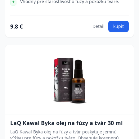
Vhodný pre starostlivosť o fúzy a pokožku tváre.
9.8 €
Detail
kúpiť
LaQ Kawal Byka olej na fúzy a tvár 30 ml
LaQ Kawal Byka olej na fúzy a tvár poskytuje jemnú
výživu pre fúzy a pokožku tváre. Obsahuje korenenú