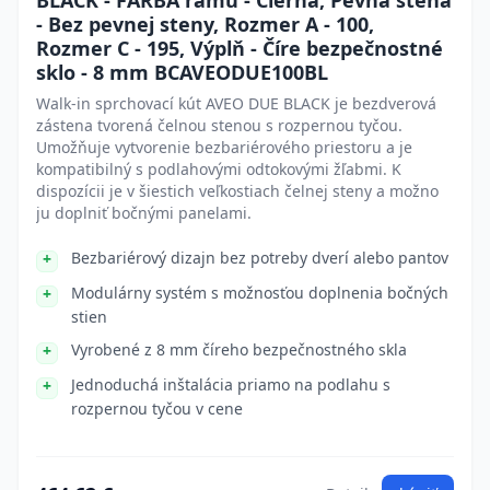
BLACK - FARBA rámu - Čierna, Pevná stena
- Bez pevnej steny, Rozmer A - 100,
Rozmer C - 195, Výplň - Číre bezpečnostné
sklo - 8 mm BCAVEODUE100BL
Walk-in sprchovací kút AVEO DUE BLACK je bezdverová
zástena tvorená čelnou stenou s rozpernou tyčou.
Umožňuje vytvorenie bezbariérového priestoru a je
kompatibilný s podlahovými odtokovými žľabmi. K
dispozícii je v šiestich veľkostiach čelnej steny a možno
ju doplniť bočnými panelami.
Bezbariérový dizajn bez potreby dverí alebo pantov
Modulárny systém s možnosťou doplnenia bočných
stien
Vyrobené z 8 mm číreho bezpečnostného skla
Jednoduchá inštalácia priamo na podlahu s
rozpernou tyčou v cene