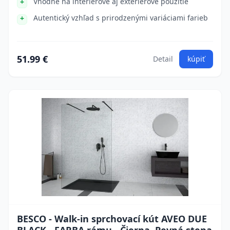
Vhodné na interiérové aj exteriérové použitie
Autentický vzhľad s prirodzenými variáciami farieb
51.99 €
Detail
kúpiť
BESCO - Walk-in sprchovací kút AVEO DUE