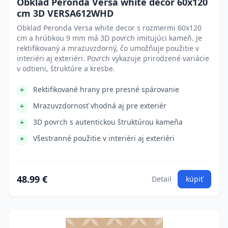
Obklad Peronda Versa white decor 60x120
cm 3D VERSA612WHD
Obklad Peronda Versa white decor s rozmermi 60x120
cm a hrúbkou 9 mm má 3D povrch imitujúci kameň. Je
rektifikovaný a mrazuvzdorný, čo umožňuje použitie v
interiéri aj exteriéri. Povrch vykazuje prirodzené variácie
v odtieni, štruktúre a kresbe.
Rektifikované hrany pre presné spárovanie
Mrazuvzdornosť vhodná aj pre exteriér
3D povrch s autentickou štruktúrou kameňa
Všestranné použitie v interiéri aj exteriéri
48.99 €
Detail
kúpiť