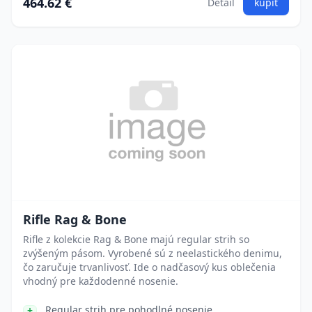
464.62 €
Detail
kúpiť
Rifle Rag & Bone
Rifle z kolekcie Rag & Bone majú regular strih so
zvýšeným pásom. Vyrobené sú z neelastického denimu,
čo zaručuje trvanlivosť. Ide o nadčasový kus oblečenia
vhodný pre každodenné nosenie.
Regular strih pre pohodlné nosenie