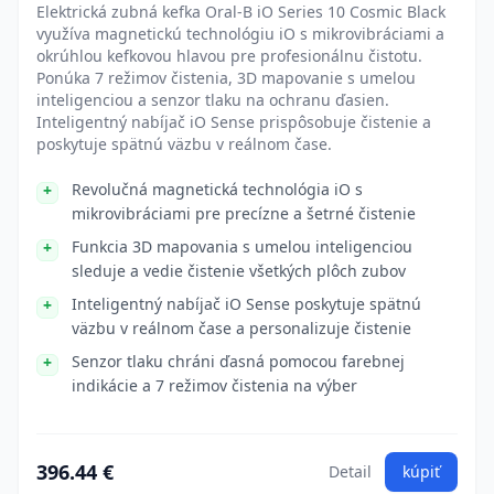
Elektrická zubná kefka Oral-B iO Series 10 Cosmic Black
využíva magnetickú technológiu iO s mikrovibráciami a
okrúhlou kefkovou hlavou pre profesionálnu čistotu.
Ponúka 7 režimov čistenia, 3D mapovanie s umelou
inteligenciou a senzor tlaku na ochranu ďasien.
Inteligentný nabíjač iO Sense prispôsobuje čistenie a
poskytuje spätnú väzbu v reálnom čase.
Revolučná magnetická technológia iO s
mikrovibráciami pre precízne a šetrné čistenie
Funkcia 3D mapovania s umelou inteligenciou
sleduje a vedie čistenie všetkých plôch zubov
Inteligentný nabíjač iO Sense poskytuje spätnú
väzbu v reálnom čase a personalizuje čistenie
Senzor tlaku chráni ďasná pomocou farebnej
indikácie a 7 režimov čistenia na výber
396.44 €
Detail
kúpiť