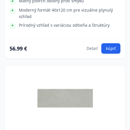
Matný povrch odolný proti šmyku
Moderný formát 40x120 cm pre vizuálne plynulý
vzhľad
Prírodný vzhľad s variáciou odtieňa a štruktúry
56.99 €
Detail
kúpiť