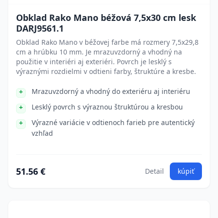
Obklad Rako Mano béžová 7,5x30 cm lesk
DARJ9561.1
Obklad Rako Mano v béžovej farbe má rozmery 7,5x29,8
cm a hrúbku 10 mm. Je mrazuvzdorný a vhodný na
použitie v interiéri aj exteriéri. Povrch je lesklý s
výraznými rozdielmi v odtieni farby, štruktúre a kresbe.
Mrazuvzdorný a vhodný do exteriéru aj interiéru
Lesklý povrch s výraznou štruktúrou a kresbou
Výrazné variácie v odtienoch farieb pre autentický
vzhľad
51.56 €
Detail
kúpiť