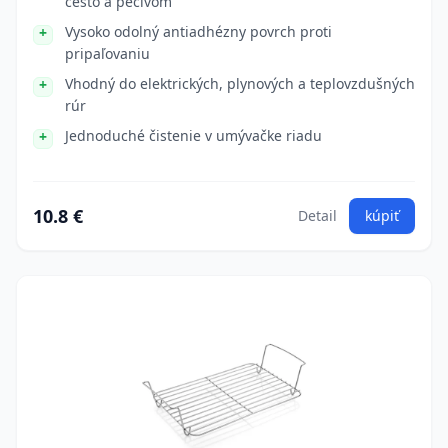
cesto a pečivom
Vysoko odolný antiadhézny povrch proti
pripaľovaniu
Vhodný do elektrických, plynových a teplovzdušných
rúr
Jednoduché čistenie v umývačke riadu
10.8 €
Detail
kúpiť