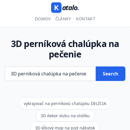
K
atalo
.
DOMOV
ČLÁNKY
KONTAKT
3D perníková chalúpka na
pečenie
Search
vykrajovač na perníkovú chalúpku DELÍCIA
3D dekor dubu na stolíku
3D kĺbový mop na pod nábytok