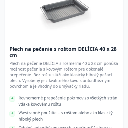
Plech na pečenie s roštom DELÍCIA 40 x 28
cm
Plech na pečenie DELÍCIA s rozmermi 40 x 28 cm ponúka
možnosť pečenia s kovovým roštom pre dokonalé
prepečenie. Bez roštu slúži ako klasický hlboký pečací
plech. Vyrobený je z kvalitného kovu s antiadhéznym
povrchom a je vhodný do umývačky riadu.
Rovnomerné prepečenie pokrmov zo všetkých strán
vďaka kovovému roštu
Všestranné použitie – s roštom alebo ako klasický
hlboký plech
Odolný antiadhézny povrch a možnosť čistenia v