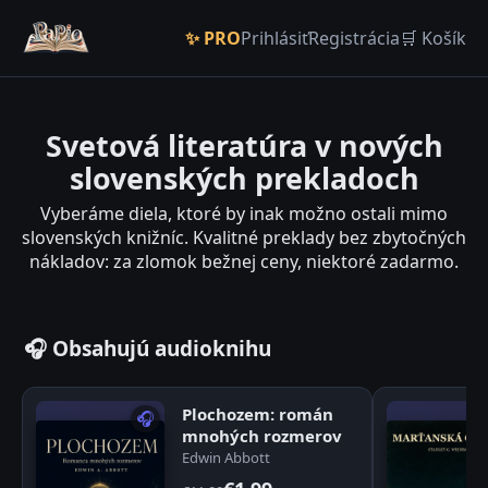
✨ PRO
Prihlásiť
Registrácia
🛒 Košík
Svetová literatúra v nových
slovenských prekladoch
Vyberáme diela, ktoré by inak možno ostali mimo
slovenských knižníc. Kvalitné preklady bez zbytočných
nákladov: za zlomok bežnej ceny, niektoré zadarmo.
🎧 Obsahujú audioknihu
Plochozem: román
🎧
mnohých rozmerov
Edwin Abbott