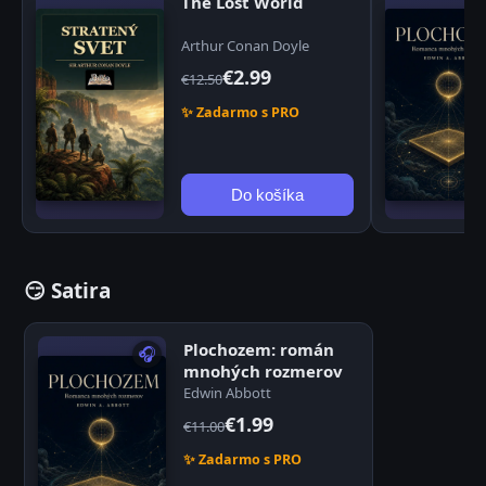
The Lost World
Arthur Conan Doyle
€2.99
€12.50
✨ Zadarmo s PRO
Do košíka
😏 Satira
Plochozem: román
🎧
mnohých rozmerov
Edwin Abbott
€1.99
€11.00
✨ Zadarmo s PRO