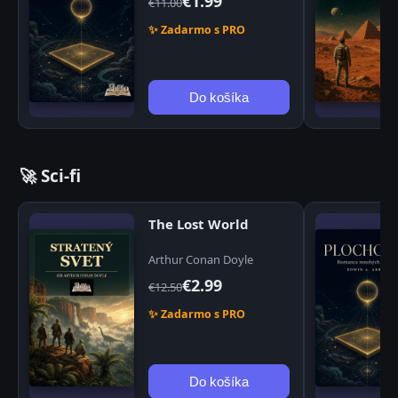
€1.99
€11.00
✨ Zadarmo s PRO
Do košíka
🚀 Sci-fi
The Lost World
Arthur Conan Doyle
€2.99
€12.50
✨ Zadarmo s PRO
Do košíka