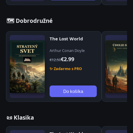
🗺️ Dobrodružné
The Lost World
Arthur Conan Doyle
€2.99
€12.50
✨ Zadarmo s PRO
Do košíka
📜 Klasika