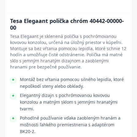
Tesa Elegaant polička chróm 40442-00000-
00
Tesa Elegaant je sklenená polička s pochrómovanou
kovovou konzolou, určená na úložný priestor v kúpeľni.
Montuje sa bez vŕtania pomocou lepidla, ktoré schnie 12
hodín a umožňuje čisté odstránenie. Polička má matné
sklo s jemným hranatým dizajnom a zaoblenými
hranami pre bezpečné používanie.
Montáž bez vŕtania pomocou silného lepidla, ktoré
nepoškodí steny alebo obklady.
Elegantný dizajn s pochrómovanou kovovou
konzolou a matným sklom s jemnými hranatými
tvarmi.
Pohodlné používanie vďaka zaobleným hranám a
možnosti ľahkého premiestnenia s adaptérom
BK20-2.