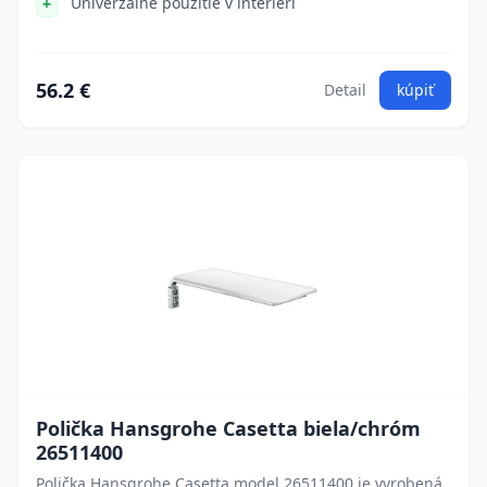
Univerzálne použitie v interiéri
56.2 €
Detail
kúpiť
Polička Hansgrohe Casetta biela/chróm
26511400
Polička Hansgrohe Casetta model 26511400 je vyrobená