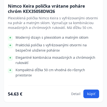
Nimco Keira polička vrátane poháre
chróm KEX35058DW26
Plexisklená polička Nimco Keira s vyfrézovanými otvormi
na pohár a matným sklom. Vyznačuje sa kombináciou
mosadzných a chrómových rukovätí. Má dĺžku 50 cm.
Moderný dizajn s plexisklom a matným sklom
Praktická polička s vyfrézovanými otvormi na
bezpečné uloženie pohárov
Elegantné kombinácia mosadzných a chrómových
rukovätí
Kompaktná dĺžka 50 cm vhodná do rôznych
priestorov
54.63 €
Detail
kúpiť