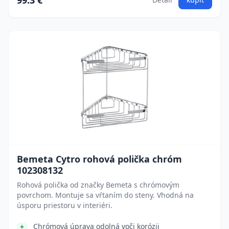
99.3 €
Bemeta Cytro rohová polička chróm
102308132
Rohová polička od značky Bemeta s chrómovým
povrchom. Montuje sa vŕtaním do steny. Vhodná na
úsporu priestoru v interiéri.
Chrómová úprava odolná voči korózii