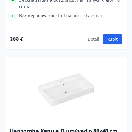
5-ročná záruka a dostupnosť náhradných dielov 10
rokov
Bezprepadová konštrukcia pre čistý vzhľad
399 €
Detail
kúpiť
Hansgrohe Xanuia Q umývadlo 80x48 cm