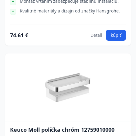
Montáž vŕtaním zabezpečuje stabilnú inštaláciu.
Kvalitné materiály a dizajn od značky Hansgrohe.
74.61 €
Detail
kúpiť
Keuco Moll polička chróm 12759010000