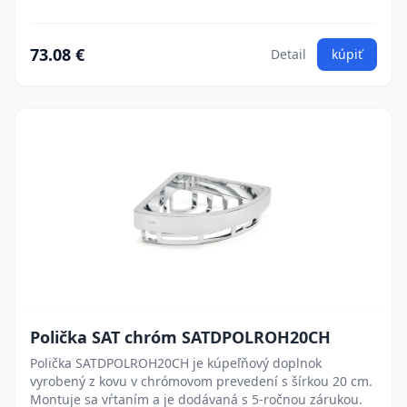
73.08 €
Detail
kúpiť
Polička SAT chróm SATDPOLROH20CH
Polička SATDPOLROH20CH je kúpeľňový doplnok
vyrobený z kovu v chrómovom prevedení s šírkou 20 cm.
Montuje sa vŕtaním a je dodávaná s 5-ročnou zárukou.