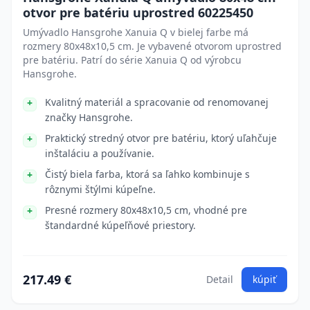
otvor pre batériu uprostred 60225450
Umývadlo Hansgrohe Xanuia Q v bielej farbe má
rozmery 80x48x10,5 cm. Je vybavené otvorom uprostred
pre batériu. Patrí do série Xanuia Q od výrobcu
Hansgrohe.
Kvalitný materiál a spracovanie od renomovanej
značky Hansgrohe.
Praktický stredný otvor pre batériu, ktorý uľahčuje
inštaláciu a používanie.
Čistý biela farba, ktorá sa ľahko kombinuje s
rôznymi štýlmi kúpeľne.
Presné rozmery 80x48x10,5 cm, vhodné pre
štandardné kúpeľňové priestory.
217.49 €
Detail
kúpiť