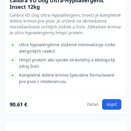
Calibra VD Dog Ultra-Hypoallergenic
Insect 12kg
Calibra VD Dog Ultra-Hypoallergenic Insect je kompletné
diétne krmivo pre psov. Je určené na obmedzenie
neznášanlivosti určitých zložiek a živín. Základom krmiva
je ultra hypoalergénny hmyzí proteín.
Ultra hypoalergénne zloženie minimalizuje riziko
alergických reakcií
Hmyzí proteín ako vysoko stráviteľný a ekologický
zdroj živín
Kompletné diétne krmivo špeciálne formulované
pre psov s intoleranciou
90.61 €
Detail
kúpiť