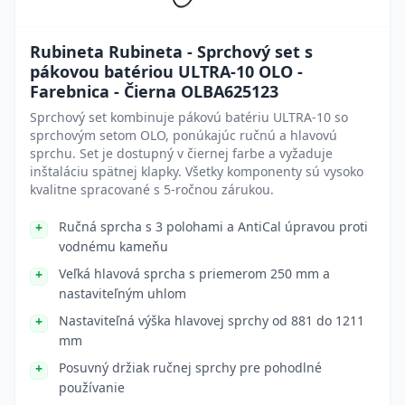
Rubineta Rubineta - Sprchový set s
pákovou batériou ULTRA-10 OLO -
Farebnica - Čierna OLBA625123
Sprchový set kombinuje pákovú batériu ULTRA-10 so
sprchovým setom OLO, ponúkajúc ručnú a hlavovú
sprchu. Set je dostupný v čiernej farbe a vyžaduje
inštaláciu spätnej klapky. Všetky komponenty sú vysoko
kvalitne spracované s 5-ročnou zárukou.
Ručná sprcha s 3 polohami a AntiCal úpravou proti
vodnému kameňu
Veľká hlavová sprcha s priemerom 250 mm a
nastaviteľným uhlom
Nastaviteľná výška hlavovej sprchy od 881 do 1211
mm
Posuvný držiak ručnej sprchy pre pohodlné
používanie