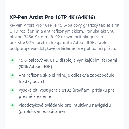
XP-Pen Artist Pro 16TP 4K (A4K16)
XP-Pen Artist Pro 16TP je 15.6-palcový grafický tablet s 4K
UHD rozlíšením a antireflexným sklom. Ponúka aktívnu
plochu 346x194 mm, 8192 úrovní prítlaku pera a
pokrytie 92% farebného gamutu Adobe RGB. Tablet
podporuje viacdotykové ovládanie pre pohodlnú prácu.
15.6-palcový 4K UHD displej s vynikajúcimi farbami
(92% Adobe RGB)
Antireflexné sklo eliminuje odlesky a zabezpečuje
hladký povrch
Vysoká citlivosť pera s 8192 úrovňami prítlaku pre
presné kreslenie
Viacdotykové ovládanie pre intuitívnu navigáciu
(približovanie, otáčanie)