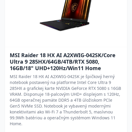
MSI Raider 18 HX AI A2XWIG-042SK/Core
Ultra 9 285HX/64GB/4TB/RTX 5080,
16GB/18" UHD+120Hz/Win11 Home
MSI Raider 18 HX AI A2XWIG-042SK je špičkový herný
notebook postavený na platforme Intel Core Ultra 9
285HX a grafickej karte NVIDIA GeForce RTX 5080 s 16GB
VRAM. Disponuje 18-palcovým UHD+ displejom s 120Hz,
64GB operačnej pamäte DDR5 a 4TB úložiskom PCIe
Gen5 NVMe SSD. Notebook je vybavený modernými
konektivitami ako Wi-Fi 7 a Thunderbolt 5, masívnou
99.9Wh batériou a operačným systémom Windows 11
Home.