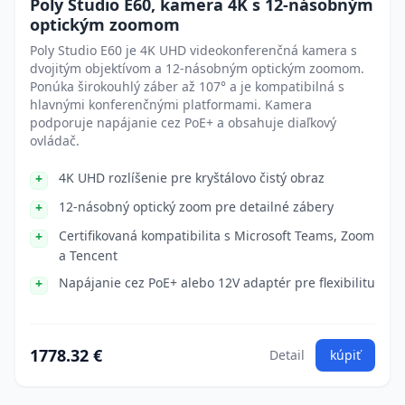
Poly Studio E60, kamera 4K s 12-násobným
optickým zoomom
Poly Studio E60 je 4K UHD videokonferenčná kamera s
dvojitým objektívom a 12-násobným optickým zoomom.
Ponúka širokouhlý záber až 107° a je kompatibilná s
hlavnými konferenčnými platformami. Kamera
podporuje napájanie cez PoE+ a obsahuje diaľkový
ovládač.
4K UHD rozlíšenie pre kryštálovo čistý obraz
12-násobný optický zoom pre detailné zábery
Certifikovaná kompatibilita s Microsoft Teams, Zoom
a Tencent
Napájanie cez PoE+ alebo 12V adaptér pre flexibilitu
1778.32 €
Detail
kúpiť