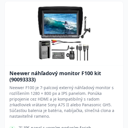
Neewer náhľadový monitor F100 kit
(90093333)
Neewer F100 je 7-palcový externý náhľadový monitor s
rozlíšením 1280 × 800 px a IPS panelom. Ponúka
pripojenie cez HDMI a je kompatibilný s radom
zrkadloviek vrátane Sony A7S II alebo Panasonic GH5.
Súčasťou balenia je batéria, nabíjačka, slnečná clona a
nastaviteľné rameno.
7" IPS panel s verným podaním farieb