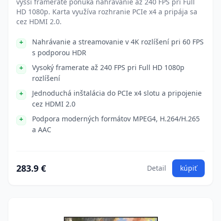
vyšší framerate ponúka nahrávanie až 240 FPS pri Full
HD 1080p. Karta využíva rozhranie PCIe x4 a pripája sa
cez HDMI 2.0.
Nahrávanie a streamovanie v 4K rozlíšení pri 60 FPS
s podporou HDR
Vysoký framerate až 240 FPS pri Full HD 1080p
rozlíšení
Jednoduchá inštalácia do PCIe x4 slotu a pripojenie
cez HDMI 2.0
Podpora moderných formátov MPEG4, H.264/H.265
a AAC
283.9 €
Detail
kúpiť