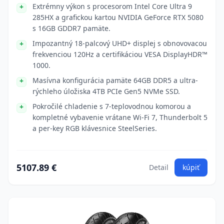
Extrémny výkon s procesorom Intel Core Ultra 9
285HX a grafickou kartou NVIDIA GeForce RTX 5080
s 16GB GDDR7 pamäte.
Impozantný 18-palcový UHD+ displej s obnovovacou
frekvenciou 120Hz a certifikáciou VESA DisplayHDR™
1000.
Masívna konfigurácia pamäte 64GB DDR5 a ultra-
rýchleho úložiska 4TB PCIe Gen5 NVMe SSD.
Pokročilé chladenie s 7-teplovodnou komorou a
kompletné vybavenie vrátane Wi-Fi 7, Thunderbolt 5
a per-key RGB klávesnice SteelSeries.
5107.89 €
Detail
kúpiť