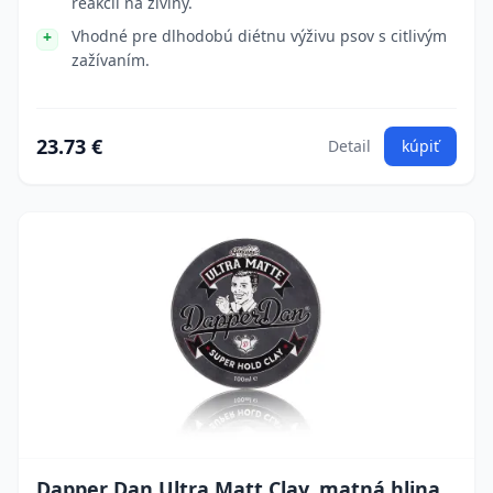
reakcií na živiny.
Vhodné pre dlhodobú diétnu výživu psov s citlivým
zažívaním.
23.73 €
Detail
kúpiť
Dapper Dan Ultra Matt Clay, matná hlina