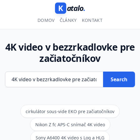
K
atalo
.
DOMOV
ČLÁNKY
KONTAKT
4K video v bezzrkadlovke pre
začiatočníkov
Search
cirkulátor sous-vide EKO pre začiatočníkov
Nikon Z fc APS-C snímač 4K video
Sony A6400 4K video s Log a HLG