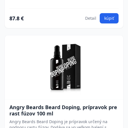
87.8 €
Detail
kúpiť
Angry Beards Beard Doping, prípravok pre
rast fúzov 100 ml
Angry Beards Beard Doping je prípravok určený na
podporu rastu fúzov. Dodáva sa vo veľkom balení s