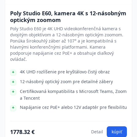
Poly Studio E60, kamera 4K s 12-násobným
optickým zoomom
Poly Studio E60 je 4K UHD videokonferenčná kamera s
dvojitým objektívom a 12-násobným optickým zoomom.
Ponúka širokouhlý záber až 107° a je kompatibilná s
hlavnými konferenčnými platformami. Kamera
podporuje napájanie cez PoE+ a obsahuje diaľkový
ovládač.
4K UHD rozlíšenie pre kryštálovo čistý obraz
12-násobný optický zoom pre detailné zábery
Certifikovaná kompatibilita s Microsoft Teams, Zoom
a Tencent
Napájanie cez PoE+ alebo 12V adaptér pre flexibilitu
1778.32 €
Detail
kúpiť