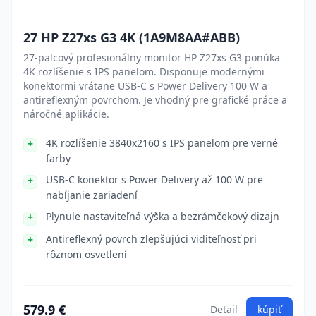
27 HP Z27xs G3 4K (1A9M8AA#ABB)
27-palcový profesionálny monitor HP Z27xs G3 ponúka
4K rozlíšenie s IPS panelom. Disponuje modernými
konektormi vrátane USB-C s Power Delivery 100 W a
antireflexným povrchom. Je vhodný pre grafické práce a
náročné aplikácie.
4K rozlíšenie 3840x2160 s IPS panelom pre verné
farby
USB-C konektor s Power Delivery až 100 W pre
nabíjanie zariadení
Plynule nastaviteľná výška a bezrámčekový dizajn
Antireflexný povrch zlepšujúci viditeľnosť pri
rôznom osvetlení
579.9 €
Detail
kúpiť