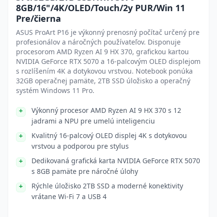
8GB/16"/4K/OLED/Touch/2y PUR/Win 11
Pre/čierna
ASUS ProArt P16 je výkonný prenosný počítač určený pre
profesionálov a náročných používateľov. Disponuje
procesorom AMD Ryzen AI 9 HX 370, grafickou kartou
NVIDIA GeForce RTX 5070 a 16-palcovým OLED displejom
s rozlíšením 4K a dotykovou vrstvou. Notebook ponúka
32GB operačnej pamäte, 2TB SSD úložisko a operačný
systém Windows 11 Pro.
Výkonný procesor AMD Ryzen AI 9 HX 370 s 12
jadrami a NPU pre umelú inteligenciu
Kvalitný 16-palcový OLED displej 4K s dotykovou
vrstvou a podporou pre stylus
Dedikovaná grafická karta NVIDIA GeForce RTX 5070
s 8GB pamäte pre náročné úlohy
Rýchle úložisko 2TB SSD a moderné konektivity
vrátane Wi-Fi 7 a USB 4