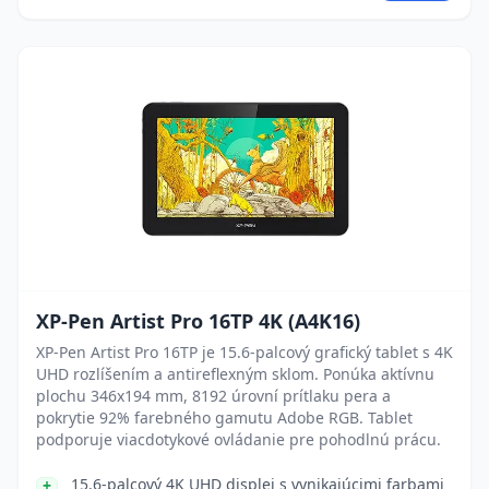
XP-Pen Artist Pro 16TP 4K (A4K16)
XP-Pen Artist Pro 16TP je 15.6-palcový grafický tablet s 4K
UHD rozlíšením a antireflexným sklom. Ponúka aktívnu
plochu 346x194 mm, 8192 úrovní prítlaku pera a
pokrytie 92% farebného gamutu Adobe RGB. Tablet
podporuje viacdotykové ovládanie pre pohodlnú prácu.
15.6-palcový 4K UHD displej s vynikajúcimi farbami