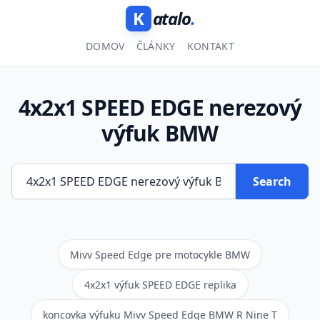
K
atalo
.
DOMOV
ČLÁNKY
KONTAKT
4x2x1 SPEED EDGE nerezový
výfuk BMW
Search
Mivv Speed Edge pre motocykle BMW
4x2x1 výfuk SPEED EDGE replika
koncovka výfuku Mivv Speed Edge BMW R Nine T