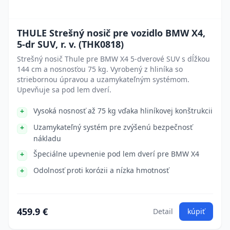
THULE Strešný nosič pre vozidlo BMW X4,
5-dr SUV, r. v. (THK0818)
Strešný nosič Thule pre BMW X4 5-dverové SUV s dĺžkou
144 cm a nosnosťou 75 kg. Vyrobený z hliníka so
striebornou úpravou a uzamykateľným systémom.
Upevňuje sa pod lem dverí.
Vysoká nosnosť až 75 kg vďaka hliníkovej konštrukcii
Uzamykateľný systém pre zvýšenú bezpečnosť
nákladu
Špeciálne upevnenie pod lem dverí pre BMW X4
Odolnosť proti korózii a nízka hmotnosť
459.9 €
Detail
kúpiť