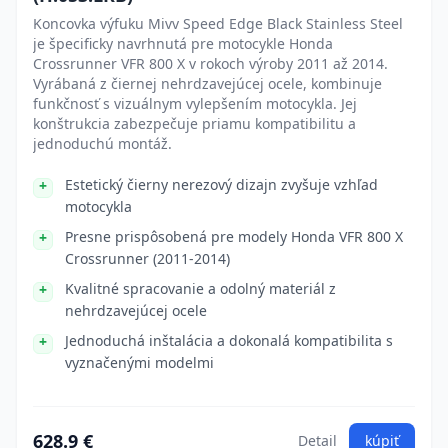
Koncovka výfuku Mivv Speed Edge Black Stainless Steel
je špecificky navrhnutá pre motocykle Honda
Crossrunner VFR 800 X v rokoch výroby 2011 až 2014.
Vyrábaná z čiernej nehrdzavejúcej ocele, kombinuje
funkčnosť s vizuálnym vylepšením motocykla. Jej
konštrukcia zabezpečuje priamu kompatibilitu a
jednoduchú montáž.
Estetický čierny nerezový dizajn zvyšuje vzhľad
motocykla
Presne prispôsobená pre modely Honda VFR 800 X
Crossrunner (2011-2014)
Kvalitné spracovanie a odolný materiál z
nehrdzavejúcej ocele
Jednoduchá inštalácia a dokonalá kompatibilita s
vyznačenými modelmi
628.9 €
Detail
kúpiť