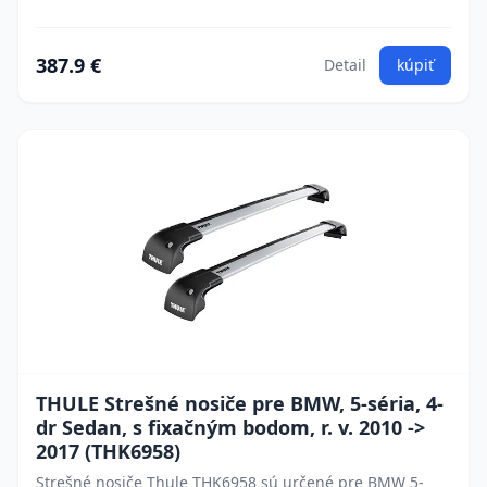
387.9 €
Detail
kúpiť
THULE Strešné nosiče pre BMW, 5-séria, 4-
dr Sedan, s fixačným bodom, r. v. 2010 ->
2017 (THK6958)
Strešné nosiče Thule THK6958 sú určené pre BMW 5-