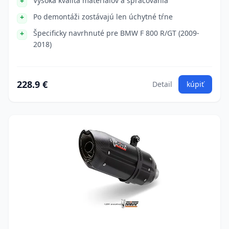
Vysoká kvalita materiálov a spracovania
Po demontáži zostávajú len úchytné tŕne
Špecificky navrhnuté pre BMW F 800 R/GT (2009-
2018)
228.9 €
Detail
kúpiť