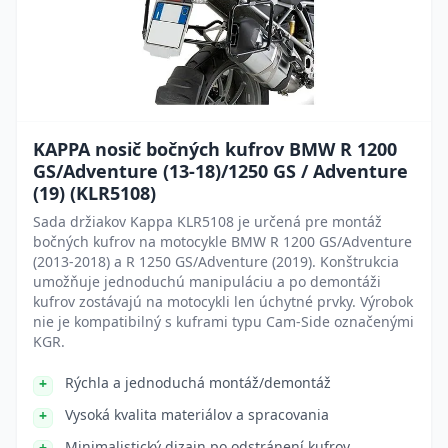
KAPPA nosič bočných kufrov BMW R 1200
GS/Adventure (13-18)/1250 GS / Adventure
(19) (KLR5108)
Sada držiakov Kappa KLR5108 je určená pre montáž
bočných kufrov na motocykle BMW R 1200 GS/Adventure
(2013-2018) a R 1250 GS/Adventure (2019). Konštrukcia
umožňuje jednoduchú manipuláciu a po demontáži
kufrov zostávajú na motocykli len úchytné prvky. Výrobok
nie je kompatibilný s kuframi typu Cam-Side označenými
KGR.
Rýchla a jednoduchá montáž/demontáž
Vysoká kvalita materiálov a spracovania
Minimalistický dizajn po odstránení kufrov