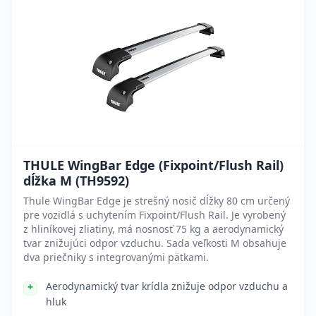
THULE WingBar Edge (Fixpoint/Flush Rail)
dĺžka M (TH9592)
Thule WingBar Edge je strešný nosič dĺžky 80 cm určený
pre vozidlá s uchytením Fixpoint/Flush Rail. Je vyrobený
z hliníkovej zliatiny, má nosnosť 75 kg a aerodynamický
tvar znižujúci odpor vzduchu. Sada veľkosti M obsahuje
dva priečniky s integrovanými pätkami.
Aerodynamický tvar krídla znižuje odpor vzduchu a
hluk