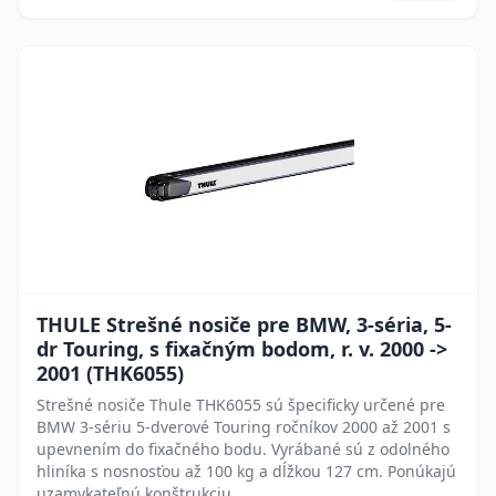
THULE Strešné nosiče pre BMW, 3-séria, 5-
dr Touring, s fixačným bodom, r. v. 2000 ->
2001 (THK6055)
Strešné nosiče Thule THK6055 sú špecificky určené pre
BMW 3-sériu 5-dverové Touring ročníkov 2000 až 2001 s
upevnením do fixačného bodu. Vyrábané sú z odolného
hliníka s nosnosťou až 100 kg a dĺžkou 127 cm. Ponúkajú
uzamykateľnú konštrukciu.