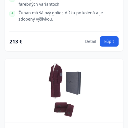
farebných variantoch.
Župan má šálový golier, dĺžku po kolená a je
zdobený výšivkou.
213 €
Detail
kúpiť