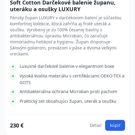
Soft Cotton Darčekové balenie županu,
uteráku a osušky LUXURY
Pánsky župan LUXURY v darčekovom balení je súčasťou
komfortnej kolekcie, ktorá zahŕňa aj froté uterák a
osušku. Vyrobený je zo 100% česanej bavlny s
antibakteriálnou úpravou Microban, čo zaručuje
mimoriadnu hebkosť a hygienu. Župan disponuje
šálovým golierom, preväzom v páse a dvoma veľkými
vreckami.
Luxusné darčekové balenie v elegantnom boxe
Vysoká kvalita materiálu s certifikáciami OEKO-TEX a
GOTS
Antibakteriálna ochrana Microban proti pachom
Praktický set obsahujúci župan, uterák a osušku
230 €
Detail
kúpiť