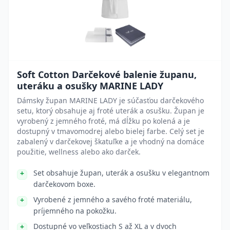
Soft Cotton Darčekové balenie županu,
uteráku a osušky MARINE LADY
Dámsky župan MARINE LADY je súčasťou darčekového
setu, ktorý obsahuje aj froté uterák a osušku. Župan je
vyrobený z jemného froté, má dĺžku po kolená a je
dostupný v tmavomodrej alebo bielej farbe. Celý set je
zabalený v darčekovej škatuľke a je vhodný na domáce
použitie, wellness alebo ako darček.
Set obsahuje župan, uterák a osušku v elegantnom
darčekovom boxe.
Vyrobené z jemného a savého froté materiálu,
príjemného na pokožku.
Dostupné vo veľkostiach S až XL a v dvoch