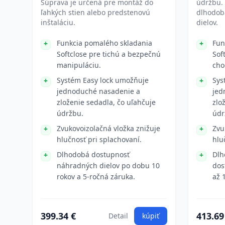
Súprava je určená pre montáž do
údržbu. 
ľahkých stien alebo predstenovú
dlhodob
inštaláciu.
dielov.
Funkcia pomalého skladania
Fun
Softclose pre tichú a bezpečnú
Sof
manipuláciu.
cho
Systém Easy lock umožňuje
Sys
jednoduché nasadenie a
jed
zloženie sedadla, čo uľahčuje
zlo
údržbu.
údr
Zvukovoizolačná vložka znižuje
Zvu
hlučnosť pri splachovaní.
hlu
Dlhodobá dostupnosť
Dlh
náhradných dielov po dobu 10
dos
rokov a 5-ročná záruka.
až 
399.34 €
413.69
Detail
kúpiť