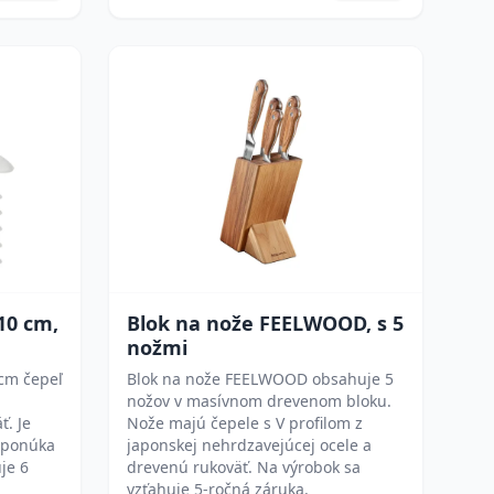
10 cm,
Blok na nože FEELWOOD, s 5
nožmi
cm čepeľ
Blok na nože FEELWOOD obsahuje 5
nožov v masívnom drevenom bloku.
ť. Je
Nože majú čepele s V profilom z
 ponúka
japonskej nehrdzavejúcej ocele a
je 6
drevenú rukoväť. Na výrobok sa
vzťahuje 5-ročná záruka.