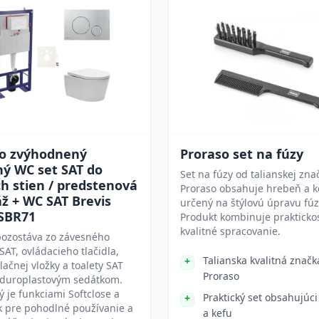
o zvýhodnený
Proraso set na fúzy
ný WC set SAT do
Set na fúzy od talianskej zna
h stien / predstenová
Proraso obsahuje hrebeň a ke
ž + WC SAT Brevis
určený na štýlovú úpravu fúz
SBR71
Produkt kombinuje prakticko
kvalitné spracovanie.
pozostáva zo závesného
AT, ovládacieho tlačidla,
Talianska kvalitná značk
lačnej vložky a toalety SAT
Proraso
s duroplastovým sedátkom.
 je funkciami Softclose a
Praktický set obsahujúc
k pre pohodlné používanie a
a kefu