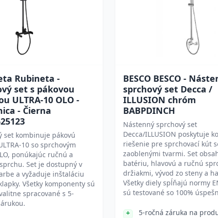
ta Rubineta -
BESCO BESCO - Náste
ový set s pákovou
sprchový set Decca /
iou ULTRA-10 OLO -
ILLUSION chróm
ica - Čierna
BABPDINCH
25123
Nástenný sprchový set
Decca/ILLUSION poskytuje k
ý set kombinuje pákovú
riešenie pre sprchovací kút s
 ULTRA-10 so sprchovým
zaoblenými tvarmi. Set obsa
LO, ponúkajúc ručnú a
batériu, hlavovú a ručnú spr
sprchu. Set je dostupný v
držiakmi, vývod zo steny a h
farbe a vyžaduje inštaláciu
Všetky diely spĺňajú normy 
klapky. Všetky komponenty sú
sú testované so 100% úspešn
valitne spracované s 5-
zárukou.
5-ročná záruka na prod