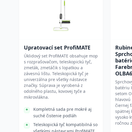
Upratovací set ProfiMATE
Rubine
Sprch
Úklidový set ProfiMATE obsahuje mop
batér
s rozprašovačom, teleskopickú tyč,
Farebn
zmeták, zmetáčik s lopatkou a
OLBA6
závesnú lištu. Teleskopická tyč je
univerzálna pre všetky nástavce
Sprchov
značky. Súprava je vyrobená z
batériu
odolného plastu, kovovej tyče a
setom O
mikrovlákna.
hlavovú 
čiernej 
Kompletná sada pre mokré aj
spätnej 
suché čistenie podláh
vysoko k
ročnou 
Teleskopická tyč kompatibilná so
všetkými nástavcami ProfiMATE