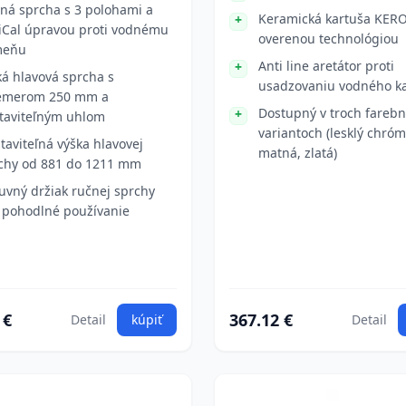
ná sprcha s 3 polohami a
Keramická kartuša KERO
iCal úpravou proti vodnému
overenou technológiou
meňu
Anti line aretátor proti
ká hlavová sprcha s
usadzovaniu vodného 
emerom 250 mm a
Dostupný v troch fareb
taviteľným uhlom
variantoch (lesklý chróm
taviteľná výška hlavovej
matná, zlatá)
chy od 881 do 1211 mm
uvný držiak ručnej sprchy
 pohodlné používanie
 €
367.12 €
Detail
kúpiť
Detail