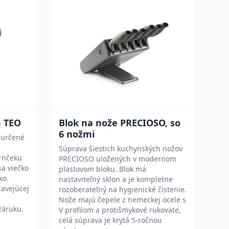
m TEO
Blok na nože PRECIOSO, so
6 nožmi
e určené
Súprava šiestich kuchynských nožov
hrnčeku
PRECIOSO uložených v modernom
sa viečko
plastovom bloku. Blok má
ko.
nastaviteľný sklon a je kompletne
zavejúcej
rozoberateľný na hygienické čistenie.
Nože majú čepele z nemeckej ocele s
záruku.
V profilom a protišmykové rukoväte,
celá súprava je krytá 5-ročnou