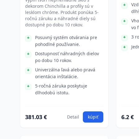
Vzd
dekorom Chinchilla a profily sú v
dlh
lesklom chróme. Produkt ponúka 5-
ročnú záruku a náhradné diely sú
Vho
dostupné po dobu 10 rokov.
vo f
3 r
Posuvný systém otvárania pre
pohodlné používanie.
Jed
Dostupnosť náhradných dielov
po dobu 10 rokov.
Univerzálna ľavá alebo pravá
orientácia inštalácie.
5-ročná záruka poskytuje
dlhodobú istotu.
381.03 €
6.2 €
Detail
kúpiť