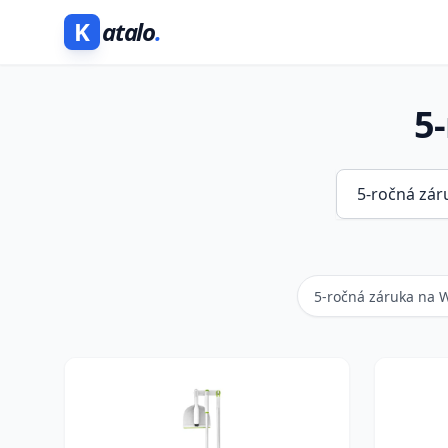
K
atalo
.
5
5-ročná záruka na 