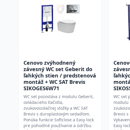
Cenovo zvýhodnený
Cenov
závesný WC set Geberit do
záves
ľahkých stien / predstenová
ľahkýc
montáž + WC SAT Brevis
montá
SIKOGES6W71
SIKOS
WC set pozostáva z modulu Geberit,
WC set 
ovládacieho tlačidla,
modulu S
zvukovoizolačnej vložky a WC SAT
zvukoizo
Brevis s duroplastovým sedadlom.
Brevis 
Ponúka funkcie Softclose a Easy lock
Vybavený
pre pohodlné používanie a údržbu.
Easy loc