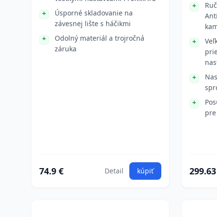
Ruč
Úsporné skladovanie na
Ant
závesnej lište s háčikmi
ka
Odolný materiál a trojročná
Veľ
záruka
pri
nas
Nas
spr
Pos
pre
74.9 €
299.63
Detail
kúpiť