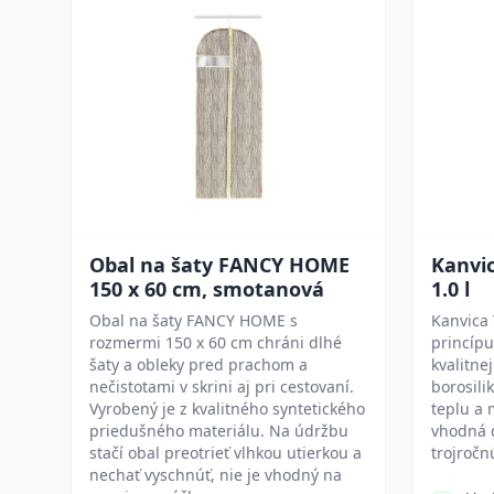
Obal na šaty FANCY HOME
Kanvic
150 x 60 cm, smotanová
1.0 l
Obal na šaty FANCY HOME s
Kanvica 
rozmermi 150 x 60 cm chráni dlhé
princípu
šaty a obleky pred prachom a
kvalitne
nečistotami v skrini aj pri cestovaní.
borosili
Vyrobený je z kvalitného syntetického
teplu a 
priedušného materiálu. Na údržbu
vhodná 
stačí obal preotrieť vlhkou utierkou a
trojročn
nechať vyschnúť, nie je vhodný na