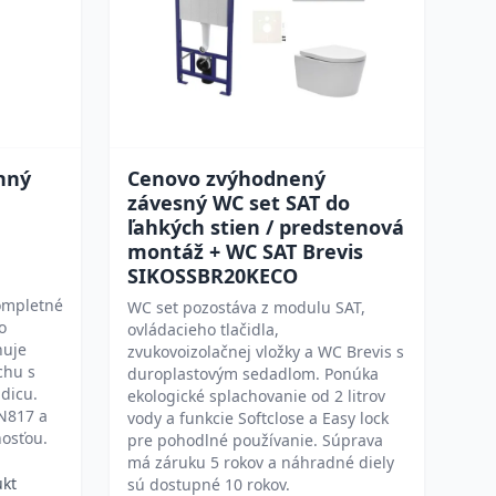
nný
Cenovo zvýhodnený
závesný WC set SAT do
ľahkých stien / predstenová
montáž + WC SAT Brevis
SIKOSSBR20KECO
ompletné
WC set pozostáva z modulu SAT,
o
ovládacieho tlačidla,
huje
zvukovoizolačnej vložky a WC Brevis s
chu s
duroplastovým sedadlom. Ponúka
adicu.
ekologické splachovanie od 2 litrov
EN817 a
vody a funkcie Softclose a Easy lock
osťou.
pre pohodlné používanie. Súprava
má záruku 5 rokov a náhradné diely
ukt
sú dostupné 10 rokov.