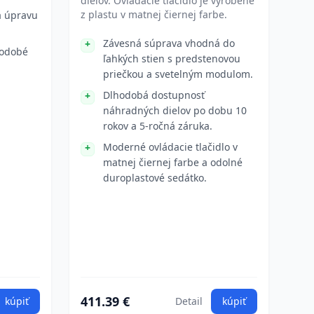
dielov. Ovládacie tlačidlo je vyrobené
z plastu v matnej čiernej farbe.
a úpravu
Závesná súprava vhodná do
hodobé
ľahkých stien s predstenovou
priečkou a svetelným modulom.
Dlhodobá dostupnosť
náhradných dielov po dobu 10
rokov a 5-ročná záruka.
Moderné ovládacie tlačidlo v
matnej čiernej farbe a odolné
duroplastové sedátko.
411.39 €
kúpiť
Detail
kúpiť