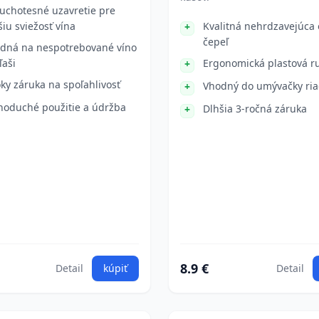
uchotesné uzavretie pre
šiu sviežosť vína
Kvalitná nehrdzavejúca 
čepeľ
dná na nespotrebované víno
ľaši
Ergonomická plastová r
oky záruka na spoľahlivosť
Vhodný do umývačky ri
noduché použitie a údržba
Dlhšia 3-ročná záruka
8.9 €
Detail
kúpiť
Detail