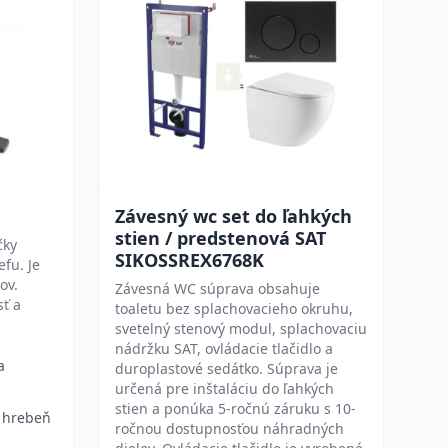
Závesný wc set do ľahkých
stien / predstenová SAT
čky
SIKOSSREX6768K
fu. Je
ov.
Závesná WC súprava obsahuje
sť a
toaletu bez splachovacieho okruhu,
svetelný stenový modul, splachovaciu
nádržku SAT, ovládacie tlačidlo a
a
duroplastové sedátko. Súprava je
určená pre inštaláciu do ľahkých
stien a ponúka 5-ročnú záruku s 10-
i hrebeň
ročnou dostupnosťou náhradných