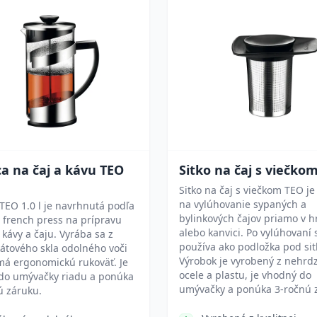
a na čaj a kávu TEO
Sitko na čaj s viečko
Sitko na čaj s viečkom TEO j
na vylúhovanie sypaných a
TEO 1.0 l je navrhnutá podľa
bylinkových čajov priamo v 
 french press na prípravu
alebo kanvici. Po vylúhovaní 
j kávy a čaju. Vyrába sa z
používa ako podložka pod sit
kátového skla odolného voči
Výrobok je vyrobený z nehrd
má ergonomickú rukoväť. Je
ocele a plastu, je vhodný do
do umývačky riadu a ponúka
umývačky a ponúka 3-ročnú 
ú záruku.