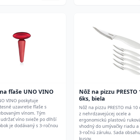
 na fľaše UNO VINO
Nôž na pizzu PRESTO 
6ks, biela
NO VINO poskytuje
esné uzavretie fľaše s
Nôž na pizzu PRESTO má 10 
ebovaným vínom. Tým
z nehrdzavejúcej ocele a
držať víno svieže po dlhší
ergonomickú plastovú rukovä
obok je dodávaný s 3-ročnou
vhodný do umývačky riadu a
.
3-ročnú záruku. Sada obsahu
kusov.