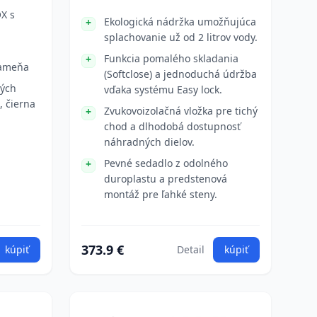
X s
Ekologická nádržka umožňujúca
splachovanie už od 2 litrov vody.
Funkcia pomalého skladania
kameňa
(Softclose) a jednoduchá údržba
ných
vďaka systému Easy lock.
, čierna
Zvukovoizolačná vložka pre tichý
chod a dlhodobá dostupnosť
náhradných dielov.
Pevné sedadlo z odolného
duroplastu a predstenová
montáž pre ľahké steny.
373.9 €
kúpiť
Detail
kúpiť