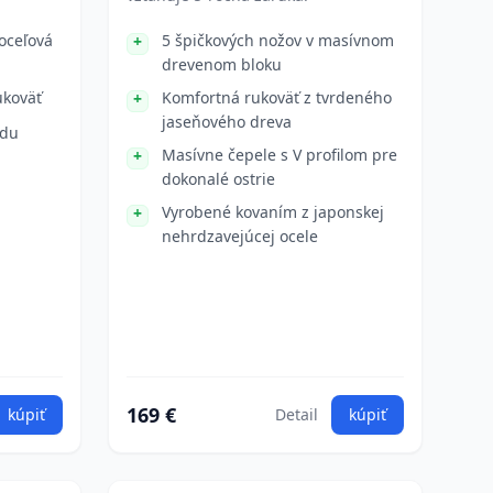
oceľová
5 špičkových nožov v masívnom
drevenom bloku
ukoväť
Komfortná rukoväť z tvrdeného
jaseňového dreva
adu
Masívne čepele s V profilom pre
dokonalé ostrie
Vyrobené kovaním z japonskej
nehrdzavejúcej ocele
169 €
kúpiť
Detail
kúpiť