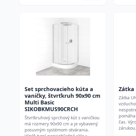
Set sprchovacieho kúta a
Zátka
vaničky, štvrťkruh 90x90 cm
Zátka U
Multi Basic
vzduchot
SIKOBKMUS90CRCH
nespotr
pomáha u
Štvrťkruhový sprchový kút s vaničkou
čas. Výr
má rozmery 90x90 cm a je vybavený
zárukou
posuvným systémom otvárania.
Výplň tvorí nepriehľadné sklo s