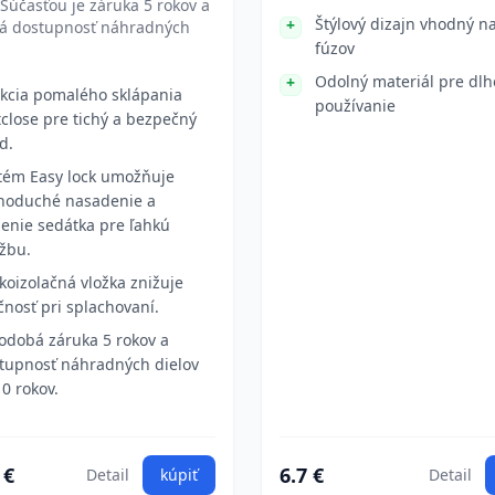
Súčasťou je záruka 5 rokov a
Štýlový dizajn vhodný n
á dostupnosť náhradných
fúzov
Odolný materiál pre dl
kcia pomalého sklápania
používanie
tclose pre tichý a bezpečný
d.
tém Easy lock umožňuje
noduché nasadenie a
ženie sedátka pre ľahkú
žbu.
koizolačná vložka znižuje
čnosť pri splachovaní.
odobá záruka 5 rokov a
tupnosť náhradných dielov
10 rokov.
 €
6.7 €
Detail
kúpiť
Detail