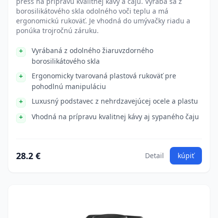
press na prípravu kvalitnej kávy a čaju. Vyrába sa z
borosilikátového skla odolného voči teplu a má
ergonomickú rukoväť. Je vhodná do umývačky riadu a
ponúka trojročnú záruku.
Vyrábaná z odolného žiaruvzdorného
borosilikátového skla
Ergonomicky tvarovaná plastová rukoväť pre
pohodlnú manipuláciu
Luxusný podstavec z nehrdzavejúcej ocele a plastu
Vhodná na prípravu kvalitnej kávy aj sypaného čaju
28.2 €
Detail
kúpiť