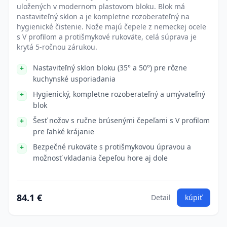
uložených v modernom plastovom bloku. Blok má
nastaviteľný sklon a je kompletne rozoberateľný na
hygienické čistenie. Nože majú čepele z nemeckej ocele
s V profilom a protišmykové rukoväte, celá súprava je
krytá 5-ročnou zárukou.
Nastaviteľný sklon bloku (35° a 50°) pre rôzne
kuchynské usporiadania
Hygienický, kompletne rozoberateľný a umývateľný
blok
Šesť nožov s ručne brúsenými čepeľami s V profilom
pre ľahké krájanie
Bezpečné rukoväte s protišmykovou úpravou a
možnosť vkladania čepeľou hore aj dole
84.1 €
Detail
kúpiť