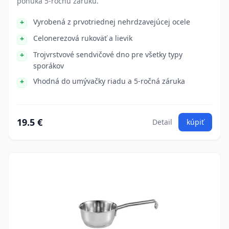
ponúka 5-ročnú záruku.
Vyrobená z prvotriednej nehrdzavejúcej ocele
Celonerezová rukoväť a lievik
Trojvrstvové sendvičové dno pre všetky typy
sporákov
Vhodná do umývačky riadu a 5-ročná záruka
19.5 €
Detail
kúpiť