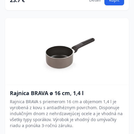
23.7 €
Rajnica BRAVA ø 16 cm, 1,4 l
Rajnica BRAVA s priemerom 16 cm a objemom 1,4 l je
vyrobená z kovu s antiadhéznym povrchom. Disponuje
indukčným dnom z nehrdzavejúcej ocele a je vhodná na
všetky typy sporákov. Výrobok je vhodný do umývačky
riadu a ponúka 3-ročnú záruku.