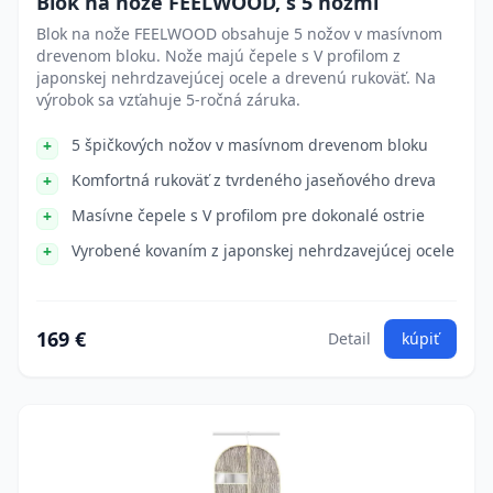
Blok na nože FEELWOOD, s 5 nožmi
Blok na nože FEELWOOD obsahuje 5 nožov v masívnom
drevenom bloku. Nože majú čepele s V profilom z
japonskej nehrdzavejúcej ocele a drevenú rukoväť. Na
výrobok sa vzťahuje 5-ročná záruka.
5 špičkových nožov v masívnom drevenom bloku
Komfortná rukoväť z tvrdeného jaseňového dreva
Masívne čepele s V profilom pre dokonalé ostrie
Vyrobené kovaním z japonskej nehrdzavejúcej ocele
169 €
Detail
kúpiť