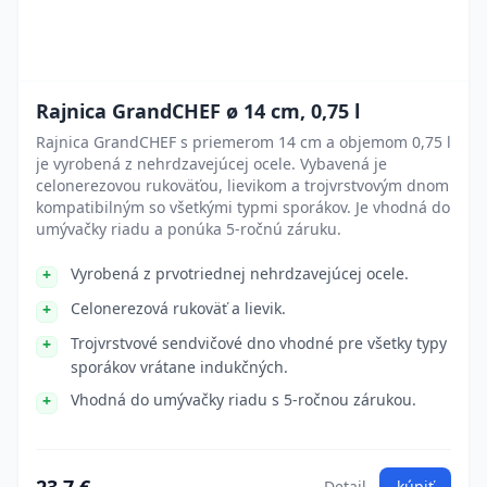
Rajnica GrandCHEF ø 14 cm, 0,75 l
Rajnica GrandCHEF s priemerom 14 cm a objemom 0,75 l
je vyrobená z nehrdzavejúcej ocele. Vybavená je
celonerezovou rukoväťou, lievikom a trojvrstvovým dnom
kompatibilným so všetkými typmi sporákov. Je vhodná do
umývačky riadu a ponúka 5-ročnú záruku.
Vyrobená z prvotriednej nehrdzavejúcej ocele.
Celonerezová rukoväť a lievik.
Trojvrstvové sendvičové dno vhodné pre všetky typy
sporákov vrátane indukčných.
Vhodná do umývačky riadu s 5-ročnou zárukou.
Detail
kúpiť