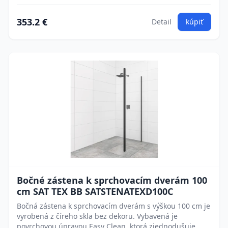
353.2 €
Detail
kúpiť
Bočné zástena k sprchovacím dverám 100
cm SAT TEX BB SATSTENATEXD100C
Bočná zástena k sprchovacím dverám s výškou 100 cm je
vyrobená z číreho skla bez dekoru. Vybavená je
povrchovou úpravou Easy Clean, ktorá zjednodušuje