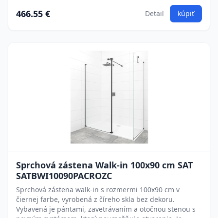
466.55 €
Detail
kúpiť
Sprchová zástena Walk-in 100x90 cm SAT
SATBWI10090PACROZC
Sprchová zástena walk-in s rozmermi 100x90 cm v
čiernej farbe, vyrobená z číreho skla bez dekoru.
Vybavená je pántami, zavetrávaním a otočnou stenou s