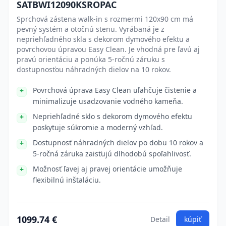
SATBWI12090KSROPAC
Sprchová zástena walk-in s rozmermi 120x90 cm má
pevný systém a otočnú stenu. Vyrábaná je z
nepriehľadného skla s dekorom dymového efektu a
povrchovou úpravou Easy Clean. Je vhodná pre ľavú aj
pravú orientáciu a ponúka 5-ročnú záruku s
dostupnosťou náhradných dielov na 10 rokov.
Povrchová úprava Easy Clean uľahčuje čistenie a
minimalizuje usadzovanie vodného kameňa.
Nepriehľadné sklo s dekorom dymového efektu
poskytuje súkromie a moderný vzhľad.
Dostupnosť náhradných dielov po dobu 10 rokov a
5-ročná záruka zaisťujú dlhodobú spoľahlivosť.
Možnosť ľavej aj pravej orientácie umožňuje
flexibilnú inštaláciu.
1099.74 €
Detail
kúpiť