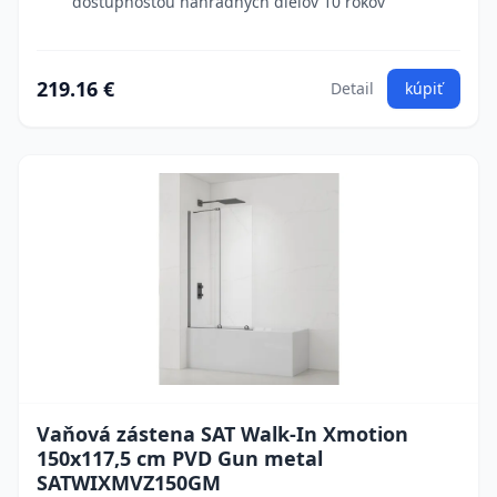
dostupnosťou náhradných dielov 10 rokov
219.16 €
Detail
kúpiť
Vaňová zástena SAT Walk-In Xmotion
150x117,5 cm PVD Gun metal
SATWIXMVZ150GM