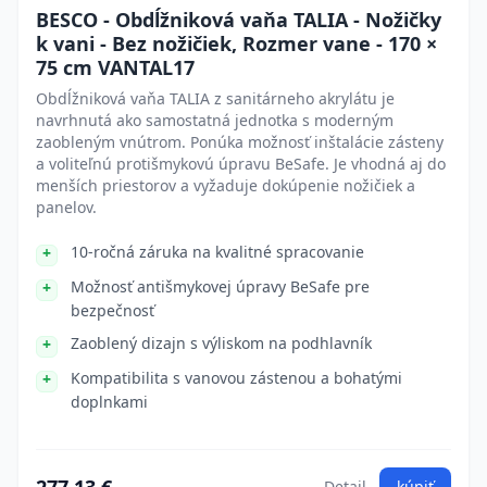
BESCO - Obdĺžniková vaňa TALIA - Nožičky
k vani - Bez nožičiek, Rozmer vane - 170 ×
75 cm VANTAL17
Obdĺžniková vaňa TALIA z sanitárneho akrylátu je
navrhnutá ako samostatná jednotka s moderným
zaobleným vnútrom. Ponúka možnosť inštalácie zásteny
a voliteľnú protišmykovú úpravu BeSafe. Je vhodná aj do
menších priestorov a vyžaduje dokúpenie nožičiek a
panelov.
10-ročná záruka na kvalitné spracovanie
Možnosť antišmykovej úpravy BeSafe pre
bezpečnosť
Zaoblený dizajn s výliskom na podhlavník
Kompatibilita s vanovou zástenou a bohatými
doplnkami
Detail
kúpiť