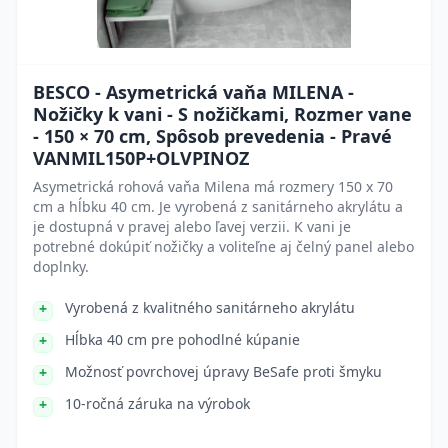
BESCO - Asymetrická vaňa MILENA -
Nožičky k vani - S nožičkami, Rozmer vane
- 150 × 70 cm, Spôsob prevedenia - Pravé
VANMIL150P+OLVPINOZ
Asymetrická rohová vaňa Milena má rozmery 150 x 70
cm a hĺbku 40 cm. Je vyrobená z sanitárneho akrylátu a
je dostupná v pravej alebo ľavej verzii. K vani je
potrebné dokúpiť nožičky a voliteľne aj čelný panel alebo
doplnky.
Vyrobená z kvalitného sanitárneho akrylátu
Hĺbka 40 cm pre pohodlné kúpanie
Možnosť povrchovej úpravy BeSafe proti šmyku
10-ročná záruka na výrobok