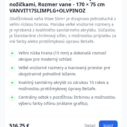
nožičkami, Rozmer vane - 170 × 75 cm
VANVIT17SLIMPLG+OLVPINOZ
Obdĺžniková vaňa Vitae Slim+ je dizajnovo jednoduchá s
veľmi nízkou hranou. Ponúka veľké vnútorné rozmery a
je vyrobená z kvalitného sanitárneho akrylátu. Súčasťou
je štandardne chrómový sifón, s možnosťou príplatku za
iné farby alebo protišmykovú úpravu BeSafe.
Veľmi nízka hrana (15 mm) a dokonalá rovnosť
okrajov pre moderný vzhľad.
Veľké vnútorné rozmery a tvarovaný priestor pre
obojstranné pohodlné ležanie.
Kvalitný sanitárny akrylát so zárukou 10 rokov a
možnosťou protišmykovej úpravy BeSafe.
Centrálny odtok s pozdĺžnou štrbinou a možnosťou
výberu farby sifónu (vrátane grafitu).
516.75 €
Detail
kúpiť