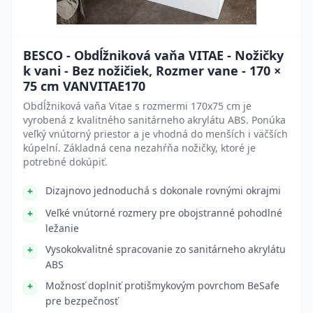
BESCO - Obdĺžniková vaňa VITAE - Nožičky
k vani - Bez nožičiek, Rozmer vane - 170 ×
75 cm VANVITAE170
Obdĺžniková vaňa Vitae s rozmermi 170x75 cm je
vyrobená z kvalitného sanitárneho akrylátu ABS. Ponúka
veľký vnútorný priestor a je vhodná do menších i väčších
kúpelní. Základná cena nezahŕňa nožičky, ktoré je
potrebné dokúpiť.
Dizajnovo jednoduchá s dokonale rovnými okrajmi
Veľké vnútorné rozmery pre obojstranné pohodlné
ležanie
Vysokokvalitné spracovanie zo sanitárneho akrylátu
ABS
Možnosť doplniť protišmykovým povrchom BeSafe
pre bezpečnosť