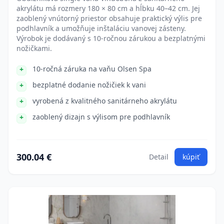
akrylátu má rozmery 180 × 80 cm a hĺbku 40–42 cm. Jej
zaoblený vnútorný priestor obsahuje praktický výlis pre
podhlavník a umožňuje inštaláciu vanovej zásteny.
Výrobok je dodávaný s 10-ročnou zárukou a bezplatnými
nožičkami.
10-ročná záruka na vaňu Olsen Spa
bezplatné dodanie nožičiek k vani
vyrobená z kvalitného sanitárneho akrylátu
zaoblený dizajn s výlisom pre podhlavník
300.04 €
Detail
kúpiť