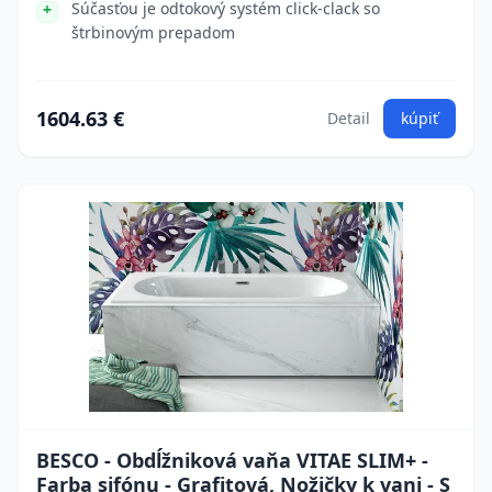
Súčasťou je odtokový systém click-clack so
štrbinovým prepadom
1604.63 €
Detail
kúpiť
BESCO - Obdĺžniková vaňa VITAE SLIM+ -
Farba sifónu - Grafitová, Nožičky k vani - S