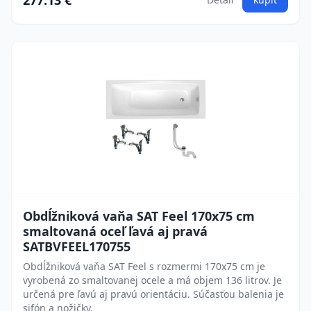
277.13 €
Obdĺžniková vaňa SAT Feel 170x75 cm
smaltovaná oceľ ľavá aj pravá
SATBVFEEL170755
Obdĺžniková vaňa SAT Feel s rozmermi 170x75 cm je
vyrobená zo smaltovanej ocele a má objem 136 litrov. Je
určená pre ľavú aj pravú orientáciu. Súčasťou balenia je
sifón a nožičky.