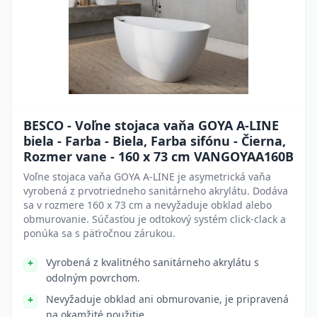
BESCO - Voľne stojaca vaňa GOYA A-LINE
biela - Farba - Biela, Farba sifónu - Čierna,
Rozmer vane - 160 x 73 cm VANGOYAA160B
Voľne stojaca vaňa GOYA A-LINE je asymetrická vaňa
vyrobená z prvotriedneho sanitárneho akrylátu. Dodáva
sa v rozmere 160 x 73 cm a nevyžaduje obklad alebo
obmurovanie. Súčasťou je odtokový systém click-clack a
ponúka sa s päťročnou zárukou.
Vyrobená z kvalitného sanitárneho akrylátu s
odolným povrchom.
Nevyžaduje obklad ani obmurovanie, je pripravená
na okamžité použitie.