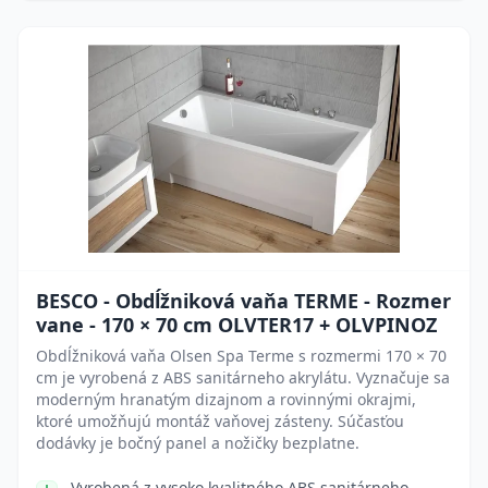
BESCO - Obdĺžniková vaňa TERME - Rozmer
vane - 170 × 70 cm OLVTER17 + OLVPINOZ
Obdĺžniková vaňa Olsen Spa Terme s rozmermi 170 × 70
cm je vyrobená z ABS sanitárneho akrylátu. Vyznačuje sa
moderným hranatým dizajnom a rovinnými okrajmi,
ktoré umožňujú montáž vaňovej zásteny. Súčasťou
dodávky je bočný panel a nožičky bezplatne.
Vyrobená z vysoko kvalitného ABS sanitárneho