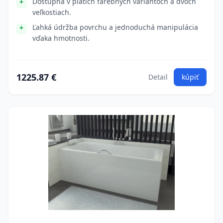
Dostupná v piatich farebných variantoch a dvoch
veľkostiach.
Ľahká údržba povrchu a jednoduchá manipulácia
vďaka hmotnosti.
1225.87 €
Detail
kúpiť