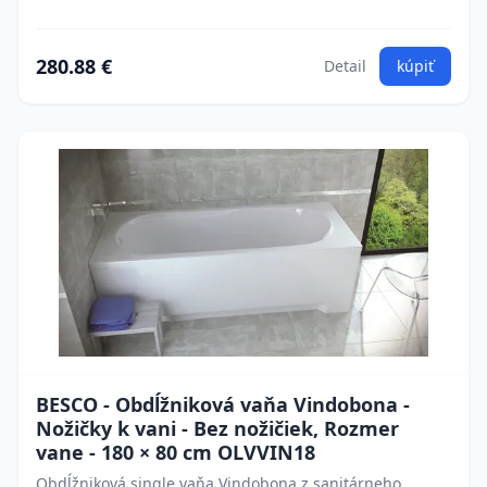
280.88 €
Detail
kúpiť
BESCO - Obdĺžniková vaňa Vindobona -
Nožičky k vani - Bez nožičiek, Rozmer
vane - 180 × 80 cm OLVVIN18
Obdĺžniková single vaňa Vindobona z sanitárneho