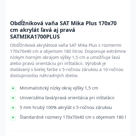
Obdĺžniková vaňa SAT Mika Plus 170x70
cm akrylát ľavá aj pravá
SATMIKA1700PLUS
Obdĺžniková akrylátová vaňa SAT Mika Plus s rozmermi
170x70x40 cm a objemom 180 litrov. Disponuje extrémne
nízkym horným okrajom výšky 1,5 cm a umožňuje ľavú
alebo pravú orientáciu pri inštalácii. Výrobok je
dodávaný v bielej farbe s 5-ročnou zárukou a 10-ročnou
dostupnosťou náhradných dielov.
Minimalistický nízky okraj výšky 1,5 cm
Univerzálna ľavá/pravá orientácia pri inštalácii
5 mm hrubý 100% akrylát s 5-ročnou zárukou
Štandardné rozmery 170x70x40 cm s objemom 180 l