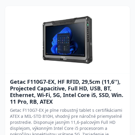
Getac F110G7-EX, HF RFID, 29,5cm (11,6''),
Projected Capacitive, Full HD, USB, BT,
Ethernet, Wi-Fi, 5G, Intel Core i5, SSD, Win.
11 Pro, RB, ATEX
Getac F110G7-EX je plne robustný tablet s certifikáciami
ATEX a MIL-STD 810H, vhodný pre náročné priemyselné
prostredie. Disponuje jasným 11,6-palcovým Full HD
displejom, výkonným Intel Core i5 procesorom a
pokročilou konektivitou vrátane 5G. Zariadenie je