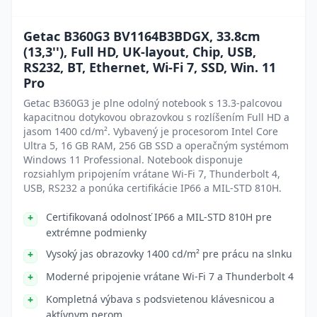
Getac B360G3 BV1164B3BDGX, 33.8cm
(13,3''), Full HD, UK-layout, Chip, USB,
RS232, BT, Ethernet, Wi-Fi 7, SSD, Win. 11
Pro
Getac B360G3 je plne odolný notebook s 13.3-palcovou
kapacitnou dotykovou obrazovkou s rozlíšením Full HD a
jasom 1400 cd/m². Vybavený je procesorom Intel Core
Ultra 5, 16 GB RAM, 256 GB SSD a operačným systémom
Windows 11 Professional. Notebook disponuje
rozsiahlym pripojením vrátane Wi-Fi 7, Thunderbolt 4,
USB, RS232 a ponúka certifikácie IP66 a MIL-STD 810H.
Certifikovaná odolnosť IP66 a MIL-STD 810H pre
extrémne podmienky
Vysoký jas obrazovky 1400 cd/m² pre prácu na slnku
Moderné pripojenie vrátane Wi-Fi 7 a Thunderbolt 4
Kompletná výbava s podsvietenou klávesnicou a
aktívnym perom