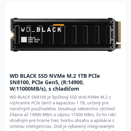
WD BLACK SSD NVMe M.2 1TB PCIe
SN8100, PCIe Gen5, (R:14900,
W:11000MB/s), s chladičom
WD BLACK SN8100 je špičkový SSD disk NVMe M.2 s
rozhraním PCIe Gen5 a kapacitou 1 TB, určený pre
náročných používateľov. Dosahuje sekvenčnú rýchlosť
čítania až 14900 MB/s a zápisu 11000 MB/s, čo ho robí
vhodným pre hranie hier, tvorbu obsahu a aplikácie s
umelou inteligenciou. Disk je vybavený integrovaným