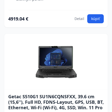
4919.04 €
Detail
kúpiť
Getac S510G1 SU1N6CQNSFXX, 39.6 cm
(15,6''), Full HD, FDNS-Layout, GPS, USB, BT,
Ethernet, Wi-Fi (Wi-Fi), 4G, SSD, Win. 11 Pro