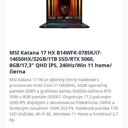
MSI Katana 17 HX B14WFK-078SK/i7-
14650HX/32GB/1TB SSD/RTX 5060,
8GB/17,3" QHD IPS, 240Hz/Win 11 home/
čierna
MSI Katana 17 HX je výkonný herný notebook s
procesorom Intel Core i7-14650HX, 32GB operačnej
pamäte DDR5 a grafickou kartou NVIDIA GeForce RTX
5060 s 8GB pamäte GDDR7. Disponuje 17,3-palcovým
QHD IPS displejom s obnovovacou frekvenciou 240Hz a
farebným rozsahom 100% DCI-P3. Notebook ponúka 1TB
SSD úložisko, Wi-Fi 6E, Windows 11 Home a hmotnosť 2,7
kg.