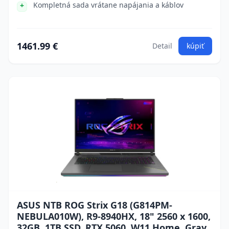
Kompletná sada vrátane napájania a káblov
1461.99 €
Detail
kúpiť
ASUS NTB ROG Strix G18 (G814PM-
NEBULA010W), R9-8940HX, 18" 2560 x 1600,
32GB, 1TB SSD, RTX 5060, W11 Home, Gray