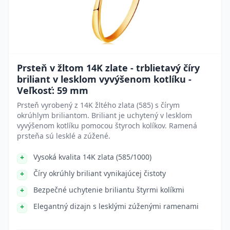
Prsteň v žltom 14K zlate - trblietavý číry
briliant v lesklom vyvýšenom kotlíku -
Veľkosť: 59 mm
Prsteň vyrobený z 14K žltého zlata (585) s čírym
okrúhlym briliantom. Briliant je uchytený v lesklom
vyvýšenom kotlíku pomocou štyroch kolíkov. Ramená
prsteňa sú lesklé a zúžené.
Vysoká kvalita 14K zlata (585/1000)
Číry okrúhly briliant vynikajúcej čistoty
Bezpečné uchytenie briliantu štyrmi kolíkmi
Elegantný dizajn s lesklými zúženými ramenami