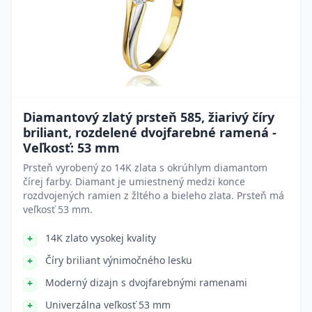
Diamantový zlatý prsteň 585, žiarivý číry
briliant, rozdelené dvojfarebné ramená -
Veľkosť: 53 mm
Prsteň vyrobený zo 14K zlata s okrúhlym diamantom
čírej farby. Diamant je umiestnený medzi konce
rozdvojených ramien z žltého a bieleho zlata. Prsteň má
veľkosť 53 mm.
14K zlato vysokej kvality
Číry briliant výnimočného lesku
Moderný dizajn s dvojfarebnými ramenami
Univerzálna veľkosť 53 mm