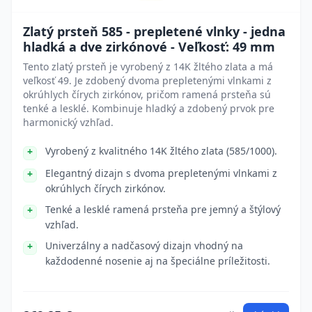
Zlatý prsteň 585 - prepletené vlnky - jedna
hladká a dve zirkónové - Veľkosť: 49 mm
Tento zlatý prsteň je vyrobený z 14K žltého zlata a má
veľkosť 49. Je zdobený dvoma prepletenými vlnkami z
okrúhlych čírych zirkónov, pričom ramená prsteňa sú
tenké a lesklé. Kombinuje hladký a zdobený prvok pre
harmonický vzhľad.
Vyrobený z kvalitného 14K žltého zlata (585/1000).
Elegantný dizajn s dvoma prepletenými vlnkami z
okrúhlych čírych zirkónov.
Tenké a lesklé ramená prsteňa pre jemný a štýlový
vzhľad.
Univerzálny a nadčasový dizajn vhodný na
každodenné nosenie aj na špeciálne príležitosti.