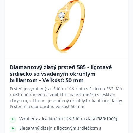
Diamantový zlatý prsteň 585 - ligotavé
srdiečko so vsadeným okrúhlym
briliantom - Veľkosť: 50 mm
Prsteň je vyrobený zo žltého 14K zlata s čistotou 585. Má
rozšírené ramená a zdobí ho malé srdiečko s lesklým
obrysom, v ktorom je vsadený okrúhly briliant čírej farby.
Prsteň má štandardnú veľkosť 50 mm.
Vyrobený z kvalitného 14K žltého zlata (585/1000)
Elegantný dizajn s ligotavým srdiečkom a