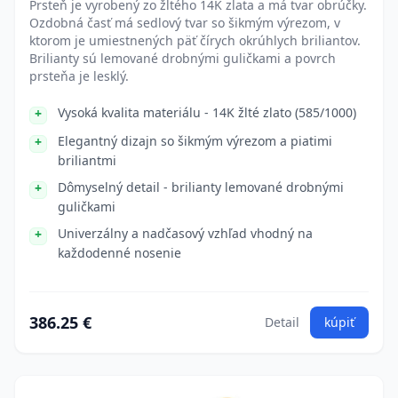
Prsteň je vyrobený zo žltého 14K zlata a má tvar obrúčky.
Ozdobná časť má sedlový tvar so šikmým výrezom, v
ktorom je umiestnených päť čírych okrúhlych briliantov.
Brilianty sú lemované drobnými guličkami a povrch
prsteňa je lesklý.
Vysoká kvalita materiálu - 14K žlté zlato (585/1000)
Elegantný dizajn so šikmým výrezom a piatimi
briliantmi
Dômyselný detail - brilianty lemované drobnými
guličkami
Univerzálny a nadčasový vzhľad vhodný na
každodenné nosenie
386.25 €
Detail
kúpiť