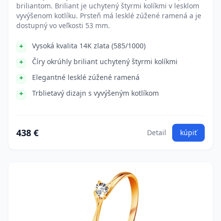
briliantom. Briliant je uchytený štyrmi kolíkmi v lesklom
vyvýšenom kotlíku. Prsteň má lesklé zúžené ramená a je
dostupný vo veľkosti 53 mm.
Vysoká kvalita 14K zlata (585/1000)
Číry okrúhly briliant uchytený štyrmi kolíkmi
Elegantné lesklé zúžené ramená
Trblietavý dizajn s vyvýšeným kotlíkom
438 €
Detail
kúpiť