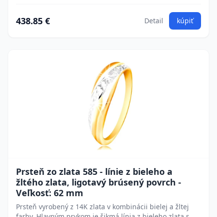
438.85 €
Detail
kúpiť
Prsteň zo zlata 585 - línie z bieleho a
žltého zlata, ligotavý brúsený povrch -
Veľkosť: 62 mm
Prsteň vyrobený z 14K zlata v kombinácii bielej a žltej
farby. Hlavným prvkom je šikmá línia z bieleho zlata s