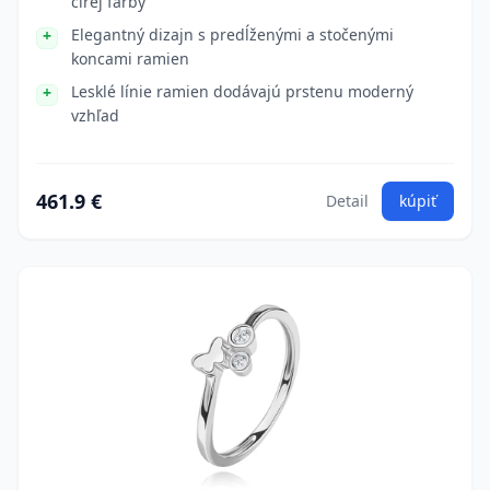
čírej farby
Elegantný dizajn s predĺženými a stočenými
koncami ramien
Lesklé línie ramien dodávajú prstenu moderný
vzhľad
461.9 €
Detail
kúpiť