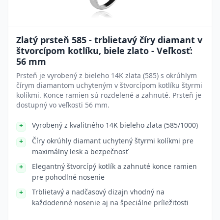
Zlatý prsteň 585 - trblietavý číry diamant v
štvorcípom kotlíku, biele zlato - Veľkosť:
56 mm
Prsteň je vyrobený z bieleho 14K zlata (585) s okrúhlym
čírym diamantom uchyteným v štvorcípom kotlíku štyrmi
kolíkmi. Konce ramien sú rozdelené a zahnuté. Prsteň je
dostupný vo veľkosti 56 mm.
Vyrobený z kvalitného 14K bieleho zlata (585/1000)
Číry okrúhly diamant uchytený štyrmi kolíkmi pre
maximálny lesk a bezpečnosť
Elegantný štvorcípý kotlík a zahnuté konce ramien
pre pohodlné nosenie
Trblietavý a nadčasový dizajn vhodný na
každodenné nosenie aj na špeciálne príležitosti