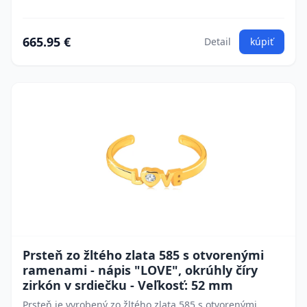
665.95 €
Detail
kúpiť
Prsteň zo žltého zlata 585 s otvorenými
ramenami - nápis "LOVE", okrúhly číry
zirkón v srdiečku - Veľkosť: 52 mm
Prsteň je vyrobený zo žltého zlata 585 s otvorenými