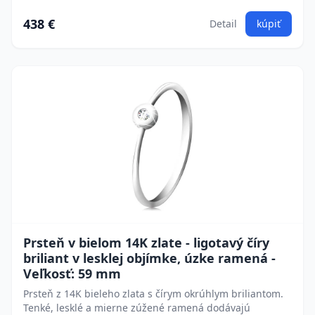
438 €
Detail
kúpiť
Prsteň v bielom 14K zlate - ligotavý číry
briliant v lesklej objímke, úzke ramená -
Veľkosť: 59 mm
Prsteň z 14K bieleho zlata s čírym okrúhlym briliantom.
Tenké, lesklé a mierne zúžené ramená dodávajú