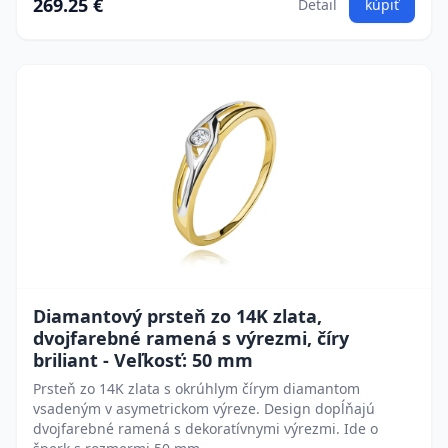
269.25 €
Detail
kúpiť
Diamantový prsteň zo 14K zlata,
dvojfarebné ramená s výrezmi, číry
briliant - Veľkosť: 50 mm
Prsteň zo 14K zlata s okrúhlym čírym diamantom
vsadeným v asymetrickom výreze. Design dopĺňajú
dvojfarebné ramená s dekoratívnymi výrezmi. Ide o