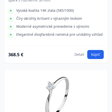
šperk s rozmermi 50 mm.
Vysoká kvalita 14K zlata (585/1000)
Číry okrúhly briliant s výrazným leskom
Moderné asymetrické prevedenie s výrezmi
Elegantné dvojfarebné ramená pre unikátny vzhľad
368.5 €
Detail
kúpiť