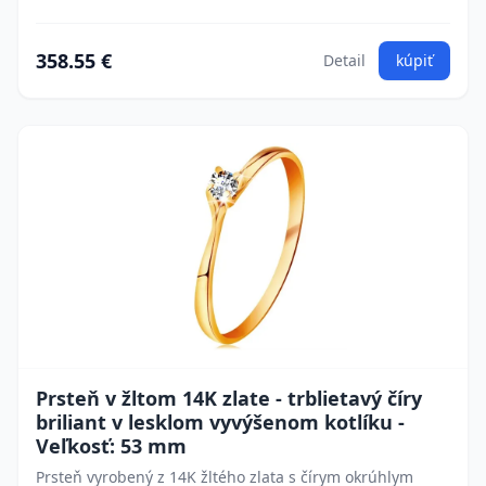
358.55 €
Detail
kúpiť
Prsteň v žltom 14K zlate - trblietavý číry
briliant v lesklom vyvýšenom kotlíku -
Veľkosť: 53 mm
Prsteň vyrobený z 14K žltého zlata s čírym okrúhlym