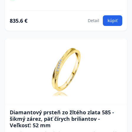
835.6 €
Detail
kúpiť
Diamantový prsteň zo žltého zlata 585 -
šikmý zárez, päť čírych briliantov -
Veľkosť: 52 mm