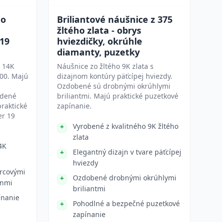
ho
Briliantové náušnice z 375
žltého zlata - obrys
 19
hviezdičky, okrúhle
diamanty, puzetky
z 14K
Náušnice zo žltého 9K zlata s
000. Majú
dizajnom kontúry päťcípej hviezdy.
Ozdobené sú drobnými okrúhlymi
adené
briliantmi. Majú praktické puzetkové
praktické
zapínanie.
er 19
Vyrobené z kvalitného 9K žltého
zlata
4K
Elegantný dizajn v tvare päťcípej
hviezdy
orcovými
Ozdobené drobnými okrúhlymi
ónmi
briliantmi
ínanie
Pohodlné a bezpečné puzetkové
zapínanie