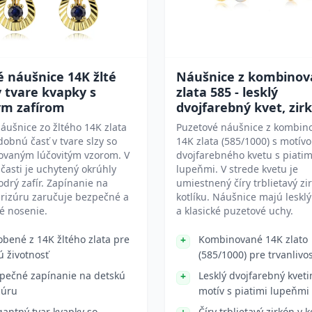
 náušnice 14K žlté
Náušnice z kombino
v tvare kvapky s
zlata 585 - lesklý
m zafírom
dvojfarebný kvet, zir
áušnice zo žltého 14K zlata
Puzetové náušnice z kombin
obnú časť v tvare slzy so
14K zlata (585/1000) s motív
rovaným lúčovitým vzorom. V
dvojfarebného kvetu s piatim
časti je uchytený okrúhly
lupeňmi. V strede kvetu je
rý zafír. Zapínanie na
umiestnený číry trblietavý zi
rizúru zaručuje bezpečné a
kotlíku. Náušnice majú leskl
é nosenie.
a klasické puzetové uchy.
obené z 14K žltého zlata pre
Kombinované 14K zlato
ú životnosť
(585/1000) pre trvanlivo
pečné zapínanie na detskú
Lesklý dvojfarebný kveti
zúru
motív s piatimi lupeňmi
gantný tvar kvapky so
Číry trblietavý zirkón v k