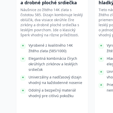
a drobné ploché srdiečka
hladk
Náušnice zo žltého 14K zlata s
Tieto ná
čistotou 585. Dizajn kombinuje lesklý
žltého z
oblúčik, dva visiace okrúhle číre
priemer
zirkóny a drobné ploché srdiečka s
lesklý p
lesklým povrchom. Ide o klasický
o jedno
šperk vhodný na rôzne príležitosti.
vhodný 
Vyrobené z kvalitného 14K
Vyr
žltého zlata (585/1000)
žlt
Elegantná kombinácia čírych
Hla
okrúhlych zirkónov a lesklých
ele
srdiečok
Uni
Univerzálny a nadčasový dizajn
vho
vhodný na každodenné nosenie
Pri
Odolný a bezpečný materiál
nen
vhodný pre citlivú pokožku