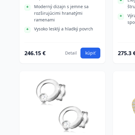
Moderný dizajn s jemne sa
štr
rozširujúcimi hranatými
Výr
ramenami
spo
Vysoko lesklý a hladký povrch
246.15 €
275.3 
Detail
kúpiť