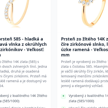
prsteň 585 - hladká a
Prsteň zo žltého 14K z
tavá vlnka z okrúhlych
číre zirkónové slnko, 
 zirkónikov - Veľkosť:
úzke ramená - Veľkos
m
mm
o žltého 14K zlata (585) s
Prsteň je vyrobený zo žltého
 dvoch zvlnených línií. Jedna
zlata s čistotou 585. Hlavný
 hladká, druhá je osadená
je väčší okrúhly číry zirkón, k
i čírymi zirkónmi. Prsteň má
lemovaný menšími zirkónikm
sklé ramená a je dostupný vo
lesklé ramená dodávajú prs
54.
jemný a elegantný vzhľad.
obený z kvalitného 14K žltého
Vyrobený z kvalitného 1
ta (585/1000)
zlata (585/1000)