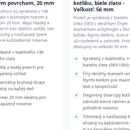
ým povrchom, 20 mm
kotlíku, biele zlato -
Veľkosť: 56 mm
ušnice sú vyrobené z 14K
lata s kruhovým tvarom a
Prsteň je vyrobený z bieleho
om 20 mm. Majú hladký a
zlata (585) s okrúhlym čírym
ovrch bez ďalších ozdôb. Ide
diamantom uchyteným v štv
duchý a nadčasový šperk
kotlíku štyrmi kolíkmi. Konce
pre každodenné nosenie.
sú rozdelené a zahnuté. Prst
dostupný vo veľkosti 56 mm.
obené z kvalitného 14K
ého zlata
Vyrobený z kvalitného 1
bieleho zlata (585/1000)
dký a lesklý povrch pre
gantný vzhľad
Číry okrúhly diamant uc
štyrmi kolíkmi pre maxi
verzálny kruhový dizajn
lesk a bezpečnosť
dný na každý deň
Elegantný štvorcípý kotlí
emer 20 mm ideálny pre
zahnuté konce ramien p
ápadné nosenie
pohodlné nosenie
Trblietavý a nadčasový d
vhodný na každodenné 
aj na špeciálne príležito