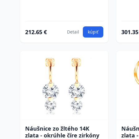
212.65 €
301.35
Detail
kúpiť
Náušnice zo žltého 14K
Náušni
zlata - okrúhle číre zirkóny
zlata 