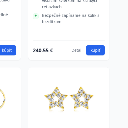
visiacim kvietkom na krátkych
retiazkach
dlné
Bezpečné zapínanie na kolík s
brzdítkom
240.55 €
kúpiť
Detail
kúpiť