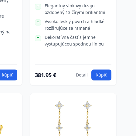
opený
Elegantný vlnkový dizajn
ozdobený 13 čírymi briliantmi
re
Vysoko lesklý povrch a hladké
rozširujúce sa ramená
ný na
Dekoratívna časť s jemne
vystupujúcou spodnou líniou
381.95 €
kúpiť
Detail
kúpiť