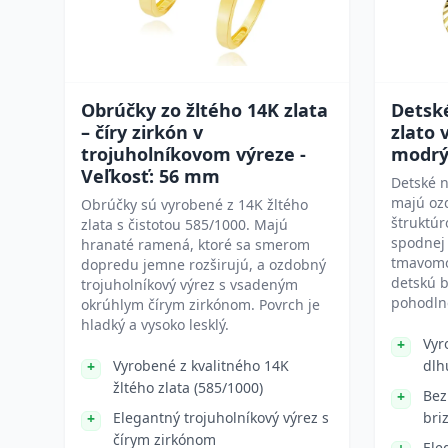
Obrúčky zo žltého 14K zlata
Detské
– číry zirkón v
zlato 
trojuholníkovom výreze -
modrý
Veľkosť: 56 mm
Detské n
majú ozd
Obrúčky sú vyrobené z 14K žltého
štruktú
zlata s čistotou 585/1000. Majú
spodnej 
hranaté ramená, ktoré sa smerom
tmavomod
dopredu jemne rozširujú, a ozdobný
detskú b
trojuholníkový výrez s vsadeným
pohodln
okrúhlym čírym zirkónom. Povrch je
hladký a vysoko lesklý.
Vyr
Vyrobené z kvalitného 14K
dlh
žltého zlata (585/1000)
Bez
Elegantný trojuholníkový výrez s
bri
čírym zirkónom
Ele