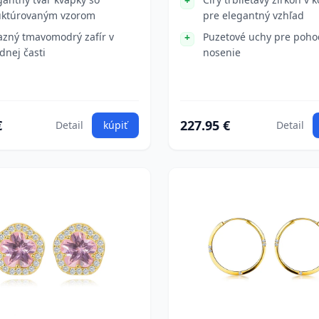
uktúrovaným vzorom
pre elegantný vzhľad
azný tmavomodrý zafír v
Puzetové uchy pre poho
dnej časti
nosenie
€
227.95 €
Detail
kúpiť
Detail