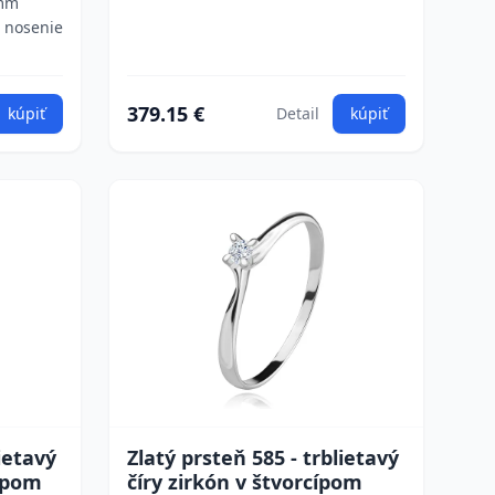
 mm
 nosenie
379.15 €
kúpiť
Detail
kúpiť
lietavý
Zlatý prsteň 585 - trblietavý
cípom
číry zirkón v štvorcípom