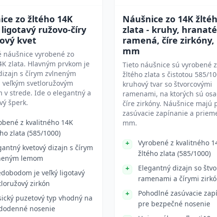
ce zo žltého 14K
Náušnice zo 14K žlté
- ligotavý ružovo-číry
zlata - kruhy, hranaté
ový kvet
ramená, číre zirkóny,
mm
é náušnice vyrobené zo
4K zlata. Hlavným prvkom je
Tieto náušnice sú vyrobené 
dizajn s čírym zvlneným
žltého zlata s čistotou 585/1
 veľkým svetloružovým
kruhový tvar so štvorcovými
 v strede. Ide o elegantný a
ramenami, na ktorých sú os
vý šperk.
číre zirkóny. Náušnice majú 
zasúvacie zapínanie a priem
obené z kvalitného 14K
mm.
ého zlata (585/1000)
Vyrobené z kvalitného 1
gantný kvetový dizajn s čírym
žltého zlata (585/1000)
neným lemom
Elegantný dizajn so štv
edobodom je veľký ligotavý
ramenami a čírymi zirk
tloružový zirkón
Pohodlné zasúvacie zap
sický puzetový typ vhodný na
pre bezpečné nosenie
dodenné nosenie