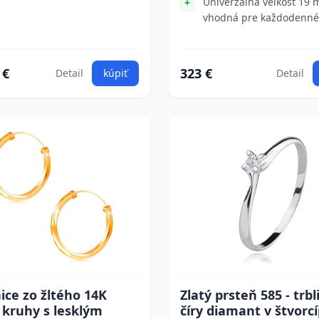
Univerzálna veľkosť 19
vhodná pre každodenné
 €
323 €
Detail
kúpiť
Detail
ce zo žltého 14K
Zlatý prsteň 585 - trb
- kruhy s lesklým
číry diamant v štvor