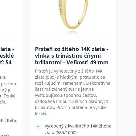
lata -
Prsteň zo žltého 14K zlata -
lesklé
vlnka s trinástimi čírymi
ť: 54
briliantmi - Veľkosť: 49 mm
Prsteň je vyhotovený z žltého 14K
zlata (585) s hladkými postupne sa
 14K
rozširujúcimi ramenami. Dekoratívna
m prvkom
časť má zvlnený tvar s jemne
torý je
vystupujúcou spodnou časťou,
i. Tenké
ozdobená líniou 13 čírych okrúhlych
teňu
briliantov. Povrch prsteňa je vysoko
lesklý.
4K žltého
Vyrobený z kvalitného 14K žltého
zlata (585/1000)