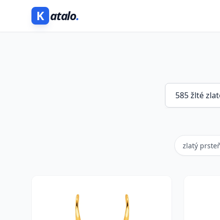
K
atalo
.
zlatý prsteň