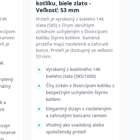
kotlíku, biele zlato -
Veľkosť: 53 mm
 14K
Prsteň je vyrobený z bieleho 14K
zlata (585) s čírym okrúhlym
orcípom
zirkónom uchyteným v štvorcípom
 ramien
kotlíku štyrmi kolíkmi. Ramená
eň je
prsteňa majú rozdelené a zahnuté
konce. Prsteň je dostupný vo veľkosti
53 mm.
4K
Vyrobený z kvalitného 14K
bieleho zlata (585/1000)
hytený
Číry zirkón v štvorcípom kotlíku s
málny
bezpečným uchytením štyrmi
kolíkmi
k a
Elegantný dizajn s rozdelenými
re
a zahnutými koncami ramien
Vhodný ako svadobný alebo
izajn
spoločenský prsteň
nosenie
sti