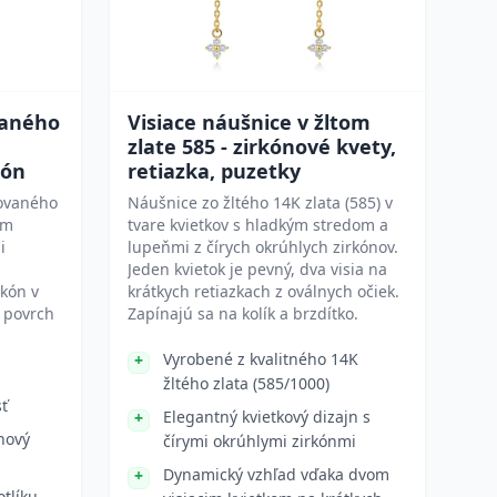
vaného
Visiace náušnice v žltom
zlate 585 - zirkónové kvety,
kón
retiazka, puzetky
ovaného
Náušnice zo žltého 14K zlata (585) v
om
tvare kvietkov s hladkým stredom a
i
lupeňmi z čírych okrúhlych zirkónov.
Jeden kvietok je pevný, dva visia na
rkón v
krátkych retiazkach z oválnych očiek.
ý povrch
Zapínajú sa na kolík a brzdítko.
Vyrobené z kvalitného 14K
žltého zlata (585/1000)
sť
Elegantný kvietkový dizajn s
nový
čírymi okrúhlymi zirkónmi
Dynamický vzhľad vďaka dvom
otlíku