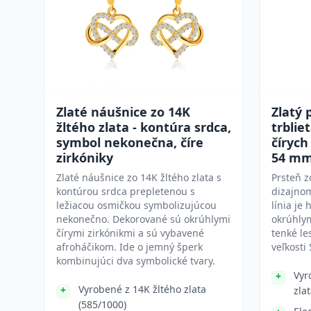
Zlaté náušnice zo 14K
Zlatý 
žltého zlata - kontúra srdca,
trblie
symbol nekonečna, číre
čírych
zirkóniky
54 m
Zlaté náušnice zo 14K žltého zlata s
Prsteň z
kontúrou srdca prepletenou s
dizajnom
ležiacou osmičkou symbolizujúcou
línia je
nekonečno. Dekorované sú okrúhlymi
okrúhlym
čírymi zirkónikmi a sú vybavené
tenké le
afroháčikom. Ide o jemný šperk
veľkosti 
kombinujúci dva symbolické tvary.
Vyr
Vyrobené z 14K žltého zlata
zla
(585/1000)