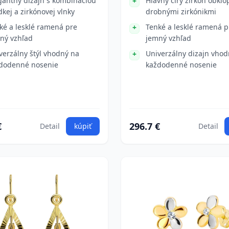
gantný dizajn s kombináciou
Hlavný číry zirkón obkl
dkej a zirkónovej vlnky
drobnými zirkónikmi
ké a lesklé ramená pre
Tenké a lesklé ramená p
ný vzhľad
jemný vzhľad
verzálny štýl vhodný na
Univerzálny dizajn vhod
dodenné nosenie
každodenné nosenie
€
296.7 €
Detail
kúpiť
Detail