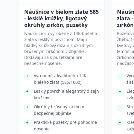
Náušnice v bielom zlate 585
Náušni
- lesklé krúžky, ligotavý
zlata 
okrúhly zirkón, puzetky
zirkón
Náušnice sú vyrobené z 14K bieleho
Puzetov
zlata s lesklým povrchom. Majú
žltého 1
hladký krúžkový dizajn s okrúhlym
kvetový 
brúseným zirkónom v objímke.
lemom a
Dodávajú sa s puzetkami pre
zirkónom
bezpečné nosenie.
nadčaso
Vyrobené z kvalitného 14K
Vyr
bieleho zlata (585/1000)
žlt
Lesklý povrch a elegantný dizajn
Ele
krúžkov
zvl
Okrúhly brúsený zirkón v
Str
bezpečnej objímke
sve
Praktické puzetky pre pohodlné
Kla
nosenie
kaž