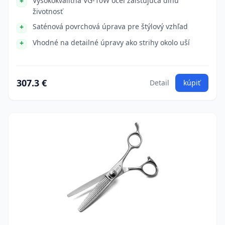
Vysokokvalitná VG-10W oceľ zaisťujúca dlhú
životnosť
Saténová povrchová úprava pre štýlový vzhľad
Vhodné na detailné úpravy ako strihy okolo uší
307.3 €
Detail
kúpiť