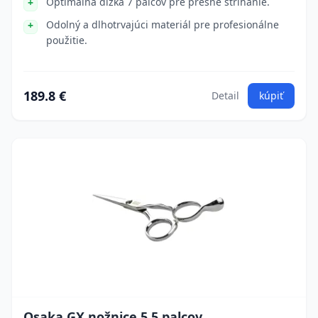
Optimálna dĺžka 7 palcov pre presné strihanie.
Odolný a dlhotrvajúci materiál pre profesionálne
použitie.
189.8 €
Detail
kúpiť
Osaka GX nožnice 5,5 palcov